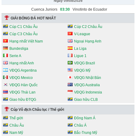
Ngày 09/08/2026
Cuenca Juniors
03:30
Vinotinto de Ecuador
GIẢI BÓNG ĐÁ HOT NHẤT
Cúp C1 Châu Âu
Cúp C2 Châu Âu
Cúp C3 Châu Âu
V-League
Hạng nhất Việt Nam
Ngoại Hạng Anh
Bundesliga
La Liga
Serie A
Ligue 1
Hạng nhất Anh
VĐQG Brazil
VĐQG Argentina
VĐQG Mỹ
VĐQG Mexico
VĐQG Nhật Bản
VĐQG Hàn Quốc
VĐQG Australia
VĐQG Thái Lan
VĐQG Indonesia
Giao hữu ĐTQG
Giao hữu CLB
Cúp Vô địch Châu lục / Thế giới
Thế giới
Đông Nam Á
Châu Âu
Châu Á
Nam Mỹ
Bắc-Trung Mỹ