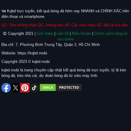
Kqbd trực tuyến, kết quả bóng đá hôm nay NHANH và CHÍNH XÁC trên
điện thoại và smartphone.
QC: Site không nhận QC, không làm aff. Các nick nhận QC đều là lừa đảo
Copyright 2021 |
Giới thiệu
|
Liên hệ
|
Điều khoản
|
Chính sách riêng tư
và cookie
Địa chỉ: 7, Phường Bình Trưng Tây, Quận 2, Hồ Chí Minh
Website: https://kqbd.mobi
Copyright 2023 © kqbd.mobi
kqbd.mobi là trang chuyên cập nhật kết quả bóng đá trực tuyến, tỷ lệ kèo
bóng đá, kèo nhà cái, dự đoán bóng đá từ siêu máy tính.