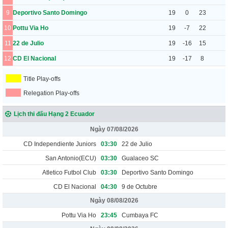
9
Deportivo Santo Domingo
19
0
23
10
Pottu Via Ho
19
-7
22
11
22 de Julio
19
-16
15
12
CD El Nacional
19
-17
8
Title Play-offs
Relegation Play-offs
Lịch thi đấu Hạng 2 Ecuador
Ngày 07/08/2026
CD Independiente Juniors
03:30
22 de Julio
San Antonio(ECU)
03:30
Gualaceo SC
Atletico Futbol Club
03:30
Deportivo Santo Domingo
CD El Nacional
04:30
9 de Octubre
Ngày 08/08/2026
Pottu Via Ho
23:45
Cumbaya FC