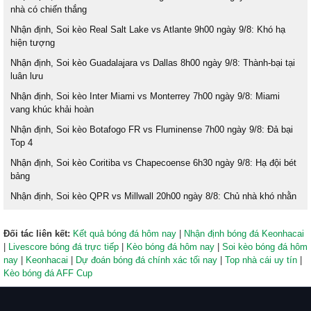
nhà có chiến thắng
Nhận định, Soi kèo Real Salt Lake vs Atlante 9h00 ngày 9/8: Khó hạ
hiện tượng
Nhận định, Soi kèo Guadalajara vs Dallas 8h00 ngày 9/8: Thành-bại tại
luân lưu
Nhận định, Soi kèo Inter Miami vs Monterrey 7h00 ngày 9/8: Miami
vang khúc khải hoàn
Nhận định, Soi kèo Botafogo FR vs Fluminense 7h00 ngày 9/8: Đả bại
Top 4
Nhận định, Soi kèo Coritiba vs Chapecoense 6h30 ngày 9/8: Hạ đội bét
bảng
Nhận định, Soi kèo QPR vs Millwall 20h00 ngày 8/8: Chủ nhà khó nhằn
Đối tác liên kết:
Kết quả bóng đá hôm nay
|
Nhận định bóng đá Keonhacai
|
Livescore bóng đá trực tiếp
|
Kèo bóng đá hôm nay
|
Soi kèo bóng đá hôm
nay
|
Keonhacai
|
Dự đoán bóng đá chính xác tối nay
|
Top nhà cái uy tín
|
Kèo bóng đá AFF Cup