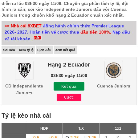
diễn ra lúc 03h30 ngày 11/06. Chuyên gia phân tích tỷ lệ, đội
hình ra sân, soi kèo Independiente Juniors đấu với Cuenca
Juniors trong khuôn khổ hạng 2 Ecuador chuẩn xác nhất.
»» Nhà cái 8XBET
đồng hành chính thức Premier League
2026- 2027. Hoàn tiền vé cược thua
đầu tiên 100%.
Nạp đầu
x2 tài khoản.
Soi kèo
Xem tỷ lệ
Lịch đấu
Xem kết quả
Hạng 2 Ecuador
03h30 ngày 11/06
CD Independiente
Cuenca Juniors
Kết quả
Juniors
Cược
Tỷ lệ kèo nhà cái
HDP
T/X
1x2
-
0.5
+
0.5
O
2.25
U
2.25
1
X
2