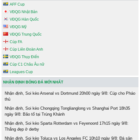
AFF Cup
VĐQG Nhật Bản
VĐQG Hàn Quốc
VĐQG Mỹ
VĐQG Trung Quốc
Cúp FA
Cúp Liên Đoàn Anh
VĐQG Thụy Điển
Cúp C1 Châu Âu nữ
Leagues Cup
NHẬN ĐỊNH BÓNG ĐÁ MỚI NHẤT
Nhận định, Soi kèo Arsenal vs Dortmund 20h00 ngày 9/8: Cúp cho Pháo
thủ
Nhận định, Soi kèo Chongqing Tonglianglong vs Shanghai Port 18h35
ngày 9/8: Bão tố tại Trùng Khánh
Nhận định, Soi kèo Sparta Rotterdam vs Feyenoord 17h15 ngày 9/8:
Thắng đẹp ở derby
Nhận định, Soi kèo Toluca vs Los Angeles FC 10h10 ngày 9/8: Đá sân