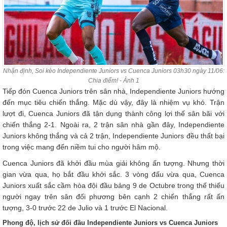
Nhận định, Soi kèo Independiente Juniors vs Cuenca Juniors 03h30 ngày 11/06:
Chia điểm! - Ảnh 1
Tiếp đón Cuenca Juniors trên sân nhà, Independiente Juniors hướng
đến mục tiêu chiến thắng. Mặc dù vậy, đây là nhiệm vụ khó. Trận
lượt đi, Cuenca Juniors đã tận dụng thành công lợi thế sân bãi với
chiến thắng 2-1. Ngoài ra, 2 trận sân nhà gần đây, Independiente
Juniors không thắng và cả 2 trận, Independiente Juniors đều thất bại
trong việc mang đến niềm tui cho người hâm mộ.
Cuenca Juniors đã khởi đầu mùa giải không ấn tượng. Nhưng thời
gian vừa qua, họ bắt đầu khởi sắc. 3 vòng đấu vừa qua, Cuenca
Juniors xuất sắc cầm hòa đội đầu bảng 9 de Octubre trong thế thiếu
người ngay trên sân đối phương bên cạnh 2 chiến thắng rất ấn
tượng, 3-0 trước 22 de Julio và 1 trước El Nacional.
Phong độ, lịch sử đối đầu Independiente Juniors vs Cuenca Juniors