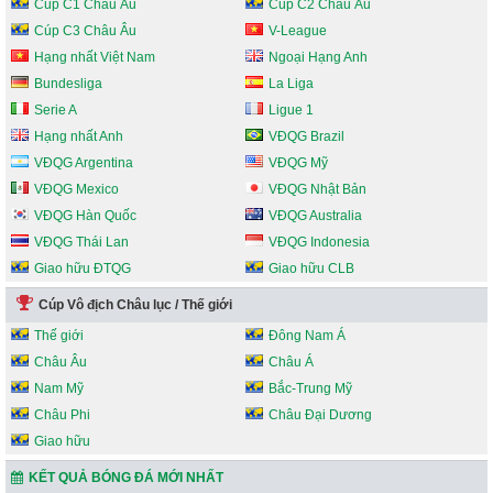
Cúp C1 Châu Âu
Cúp C2 Châu Âu
Cúp C3 Châu Âu
V-League
Hạng nhất Việt Nam
Ngoại Hạng Anh
Bundesliga
La Liga
Serie A
Ligue 1
Hạng nhất Anh
VĐQG Brazil
VĐQG Argentina
VĐQG Mỹ
VĐQG Mexico
VĐQG Nhật Bản
VĐQG Hàn Quốc
VĐQG Australia
VĐQG Thái Lan
VĐQG Indonesia
Giao hữu ĐTQG
Giao hữu CLB
Cúp Vô địch Châu lục / Thế giới
Thế giới
Đông Nam Á
Châu Âu
Châu Á
Nam Mỹ
Bắc-Trung Mỹ
Châu Phi
Châu Đại Dương
Giao hữu
KẾT QUẢ BÓNG ĐÁ MỚI NHẤT