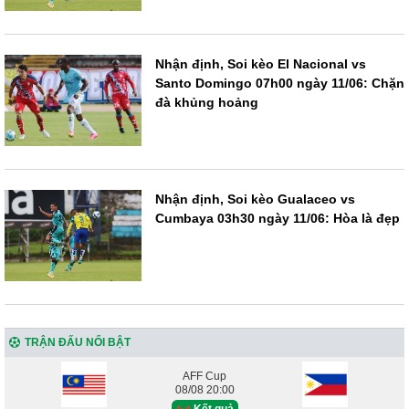
Nhận định, Soi kèo El Nacional vs
Santo Domingo 07h00 ngày 11/06: Chặn
đà khủng hoảng
Nhận định, Soi kèo Gualaceo vs
Cumbaya 03h30 ngày 11/06: Hòa là đẹp
TRẬN ĐẤU NỔI BẬT
AFF Cup
08/08 20:00
Kết quả