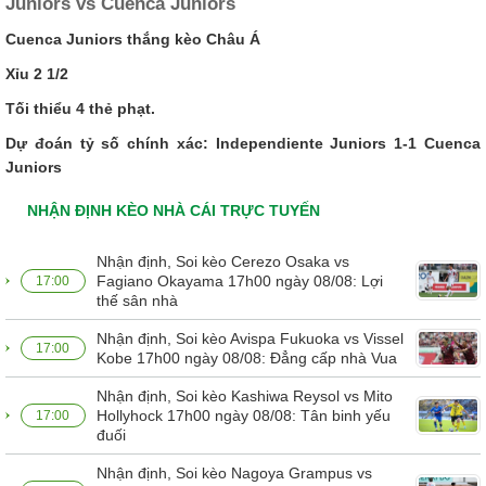
Juniors vs Cuenca Juniors
Cuenca Juniors thắng kèo Châu Á
Xỉu 2 1/2
Tối thiểu 4 thẻ phạt.
Dự đoán tỷ số chính xác: Independiente Juniors 1-1 Cuenca
Juniors
NHẬN ĐỊNH KÈO NHÀ CÁI TRỰC TUYẾN
Nhận định, Soi kèo Cerezo Osaka vs
Fagiano Okayama 17h00 ngày 08/08: Lợi
17:00
thế sân nhà
Nhận định, Soi kèo Avispa Fukuoka vs Vissel
17:00
Kobe 17h00 ngày 08/08: Đẳng cấp nhà Vua
Nhận định, Soi kèo Kashiwa Reysol vs Mito
Hollyhock 17h00 ngày 08/08: Tân binh yếu
17:00
đuối
Nhận định, Soi kèo Nagoya Grampus vs