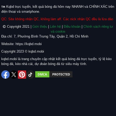
Kqbd trực tuyến, kết quả bóng đá hôm nay NHANH và CHÍNH XÁC trên
điện thoại và smartphone.
QC: Site không nhận QC, không làm aff. Các nick nhận QC đều là lừa đảo
Copyright 2021 |
Giới thiệu
|
Liên hệ
|
Điều khoản
|
Chính sách riêng tư
và cookie
Địa chỉ: 7, Phường Bình Trưng Tây, Quận 2, Hồ Chí Minh
Website: https://kqbd.mobi
Copyright 2023 © kqbd.mobi
kqbd.mobi là trang chuyên cập nhật kết quả bóng đá trực tuyến, tỷ lệ kèo
bóng đá, kèo nhà cái, dự đoán bóng đá từ siêu máy tính.