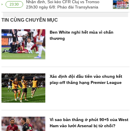
Nhận định, Soi kèo CFR Cluj vs Tromso
23:30
23h30 ngày 6/8: Pháo đài Transylvania
TIN CÙNG CHUYÊN MỤC
Ben White nghỉ hết mùa vì chấn
thương
Xác định đội đầu tiên vào chung kết
play-off thăng hạng Premier League
Vì sao bàn thắng ở phút 90+5 của West
Ham vào lưới Arsenal bị từ chối?