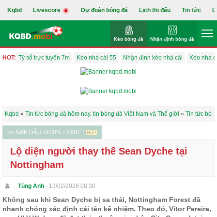
Kqbd
Livescore
Dự đoán bóng đá
Lịch thi đấu
Tin tức
L
Kèo bóng đá
Nhận định bóng đá
HOT:
Tỷ số trực tuyến 7m
Kèo nhà cái 55
Nhận định kèo nhà cái
Kèo nhà c
Kqbd
»
Tin tức bóng đá hôm nay, tin bóng đá Việt Nam và Thế giới
»
Tin tức bón
»» NẠP ĐẦU x100% - 8XBET
Lộ diện người thay thế Sean Dyche tại
Nottingham
Tùng Anh
- 13/02/2026 08:30
Không sau khi Sean Dyche bị sa thải, Nottingham Forest đã
nhanh chóng xác định cái tên kế nhiệm. Theo đó, Vitor Pereira,