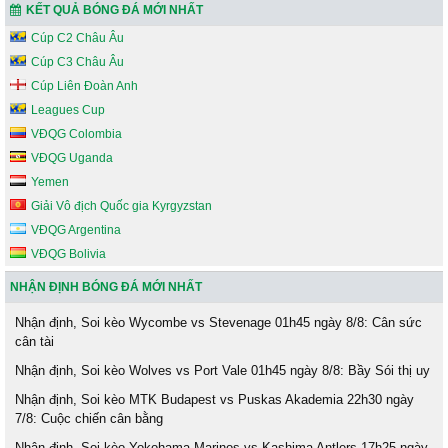
KẾT QUẢ BÓNG ĐÁ MỚI NHẤT
Cúp C2 Châu Âu
Cúp C3 Châu Âu
Cúp Liên Đoàn Anh
Leagues Cup
VĐQG Colombia
VĐQG Uganda
Yemen
Giải Vô địch Quốc gia Kyrgyzstan
VĐQG Argentina
VĐQG Bolivia
NHẬN ĐỊNH BÓNG ĐÁ MỚI NHẤT
Nhận định, Soi kèo Wycombe vs Stevenage 01h45 ngày 8/8: Cân sức
cân tài
Nhận định, Soi kèo Wolves vs Port Vale 01h45 ngày 8/8: Bầy Sói thị uy
Nhận định, Soi kèo MTK Budapest vs Puskas Akademia 22h30 ngày
7/8: Cuộc chiến cân bằng
Nhận định, Soi kèo Yokohama Marinos vs Kashima Antlers 17h25 ngày