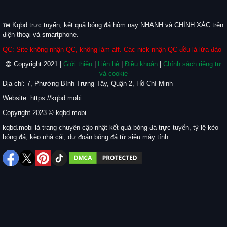
Kqbd trực tuyến, kết quả bóng đá hôm nay NHANH và CHÍNH XÁC trên
điện thoại và smartphone.
QC: Site không nhận QC, không làm aff. Các nick nhận QC đều là lừa đảo
Copyright 2021 |
Giới thiệu
|
Liên hệ
|
Điều khoản
|
Chính sách riêng tư
và cookie
Địa chỉ: 7, Phường Bình Trưng Tây, Quận 2, Hồ Chí Minh
Website: https://kqbd.mobi
Copyright 2023 © kqbd.mobi
kqbd.mobi là trang chuyên cập nhật kết quả bóng đá trực tuyến, tỷ lệ kèo
bóng đá, kèo nhà cái, dự đoán bóng đá từ siêu máy tính.