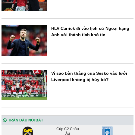
HLV Carrick đi vào lịch sử Ngoại hạng
Anh với thành tích khó tin
Vì sao bàn thắng của Sesko vào lưới
Liverpool không bị hủy bỏ?
TRẬN ĐẤU NỔI BẬT
Cúp C2 Châu
Âu