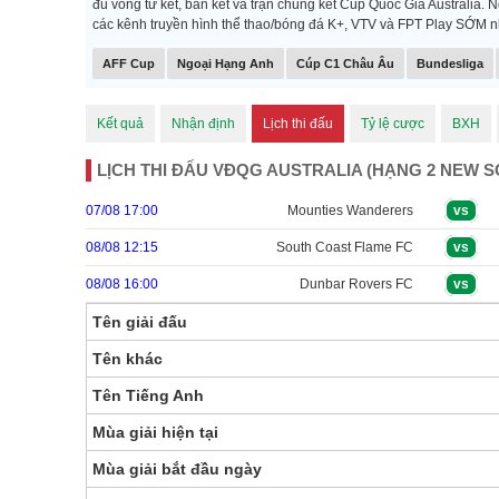
đủ vòng tứ kết, bán kết và trận chung kết Cúp Quốc Gia Australia.
các kênh truyền hình thể thao/bóng đá K+, VTV và FPT Play SỚM n
AFF Cup
Ngoại Hạng Anh
Cúp C1 Châu Âu
Bundesliga
Kết quả
Nhận định
Lịch thi đấu
Tỷ lệ cược
BXH
LỊCH THI ĐẤU VĐQG AUSTRALIA (HẠNG 2 NEW SO
07/08 17:00
Mounties Wanderers
vs
08/08 12:15
South Coast Flame FC
vs
08/08 16:00
Dunbar Rovers FC
vs
Tên giải đấu
Tên khác
Tên Tiếng Anh
Mùa giải hiện tại
Mùa giải bắt đầu ngày