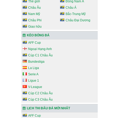
Thế giới
Đông Nam Á
Châu Âu
Châu Á
Nam Mỹ
Bắc-Trung Mỹ
Châu Phi
Châu Đại Dương
Giao hữu
KÈO BÓNG ĐÁ
AFF Cup
Ngoại Hạng Anh
Cúp C1 Châu Âu
Bundesliga
La Liga
Serie A
Ligue 1
V-League
Cúp C2 Châu Âu
Cúp C3 Châu Âu
LỊCH THI ĐẤU ĐÁ MỚI NHẤT
AFF Cup