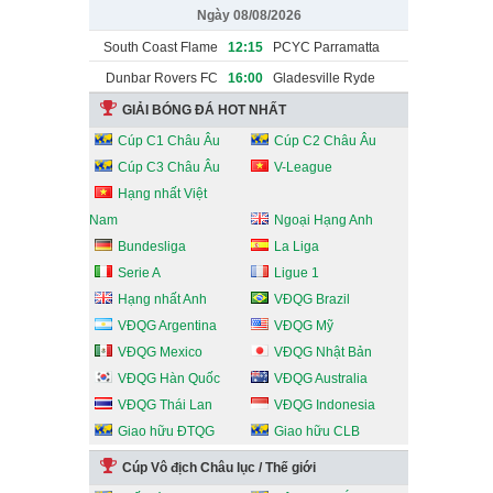
FC
Ngày 08/08/2026
South Coast Flame
12:15
PCYC Parramatta
FC
Eagles
Dunbar Rovers FC
16:00
Gladesville Ryde
Magic
GIẢI BÓNG ĐÁ HOT NHẤT
Cúp C1 Châu Âu
Cúp C2 Châu Âu
Cúp C3 Châu Âu
V-League
Hạng nhất Việt
Nam
Ngoại Hạng Anh
Bundesliga
La Liga
Serie A
Ligue 1
Hạng nhất Anh
VĐQG Brazil
VĐQG Argentina
VĐQG Mỹ
VĐQG Mexico
VĐQG Nhật Bản
VĐQG Hàn Quốc
VĐQG Australia
VĐQG Thái Lan
VĐQG Indonesia
Giao hữu ĐTQG
Giao hữu CLB
Cúp Vô địch Châu lục / Thế giới