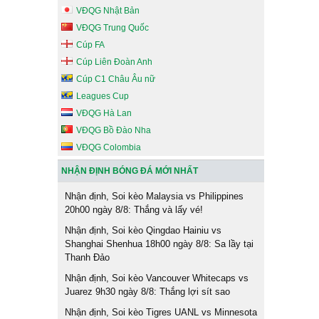
VĐQG Nhật Bản
VĐQG Trung Quốc
Cúp FA
Cúp Liên Đoàn Anh
Cúp C1 Châu Âu nữ
Leagues Cup
VĐQG Hà Lan
VĐQG Bồ Đào Nha
VĐQG Colombia
NHẬN ĐỊNH BÓNG ĐÁ MỚI NHẤT
Nhận định, Soi kèo Malaysia vs Philippines
20h00 ngày 8/8: Thắng và lấy vé!
Nhận định, Soi kèo Qingdao Hainiu vs
Shanghai Shenhua 18h00 ngày 8/8: Sa lầy tại
Thanh Đảo
Nhận định, Soi kèo Vancouver Whitecaps vs
Juarez 9h30 ngày 8/8: Thắng lợi sít sao
Nhận định, Soi kèo Tigres UANL vs Minnesota