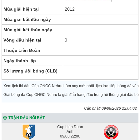
Mùa giải hiện tại
2012
Mùa giải bắt đầu ngày
Mùa giải kết thúc ngày
Vòng đấu hiện tại
0
Thuộc Liên Đoàn
Ngày thành lập
Số lượng đội bóng (CLB)
Xem lịch thi đấu Cúp ONGC Nehru hôm nay mới nhất: lịch trực tiếp bóng đá vò
Giải bóng đá Cúp ONGC Nehru là giải đấu hàng đầu trong hệ thống giải đấu bóng
Cập nhật:
09/08/2026 22:04:02
TRẬN ĐẤU NỔI BẬT
Cúp Liên Đoàn
Anh
09/08 22:00