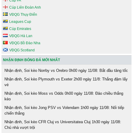
Cúp FA
Cúp Liên Đoàn Anh
VĐQG Thụy Điển
Leagues Cup
Cúp Emirates
VĐQG Hà Lan
VĐQG Bồ Đào Nha
VĐQG Scotland
NHẬN ĐỊNH BÓNG ĐÁ MỚI NHẤT
Nhận định, Soi kèo Norrby vs Orebro 0h00 ngày 11/08: Bắt đầu tăng tốc
Nhận định, Soi kèo Plymouth vs Exeter 2h00 ngày 11/8: Thắng đậm lấy
vé
Nhận định, Soi kèo Moss vs Odds 0h00 ngày 11/08: Đảo chiều thắng
kèo
Nhận định, Soi kèo Jong PSV vs Volendam 1h00 ngày 11/08: Nối tiếp
chiến thắng
Nhận định, Soi kèo CFR Cluj vs Universitatea Cluj 1h30 ngày 11/08:
Chủ nhà vượt trội