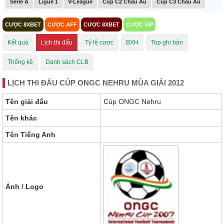
Serie A
Ligue 1
V-League
Cúp C2 Châu Âu
Cúp C3 Châu Âu
CƯỢC 8XBET
CƯỢC AFF
CƯỢC 8XBET
CƯỢC VIP
Kết quả
Lịch thi đấu
Tỷ lệ cược
BXH
Top ghi bàn
Thống kê
Danh sách CLB
LỊCH THI ĐẤU CÚP ONGC NEHRU MÙA GIẢI 2012
Tên giải đấu
Cúp ONGC Nehru
Tên khác
Tên Tiếng Anh
Ảnh / Logo