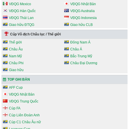
VĐQG Mexico
VĐQG Nhật Bản
VĐQG Hàn Quốc
VĐQG Australia
VĐQG Thái Lan
VĐQG Indonesia
Giao hữu ĐTQG
Giao hữu CLB
Cúp Vô địch Châu lục / Thế giới
Thế giới
Đông Nam Á
Châu Âu
Châu Á
Nam Mỹ
Bắc-Trung Mỹ
Châu Phi
Châu Đại Dương
Giao hữu
TOP GHI BÀN
AFF Cup
VĐQG Nhật Bản
VĐQG Trung Quốc
Cúp FA
Cúp Liên Đoàn Anh
Cúp C1 Châu Âu nữ