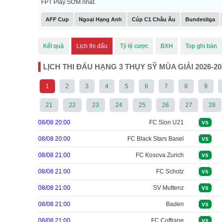
FPT Play SỚM nhất.
AFF Cup
Ngoại Hạng Anh
Cúp C1 Châu Âu
Bundesliga
Kết quả
Lịch thi đấu
Tỷ lệ cược
BXH
Top ghi bàn
LỊCH THI ĐẤU HẠNG 3 THỤY SỸ MÙA GIẢI 2026-20
1
2
3
4
5
6
7
8
9
21
22
23
24
25
26
27
28
08/08 20:00
FC Sion U21
vs
08/08 20:00
FC Black Stars Basel
vs
08/08 21:00
FC Kosova Zurich
vs
08/08 21:00
FC Schotz
vs
08/08 21:00
SV Muttenz
vs
08/08 21:00
Baden
vs
08/08 21:00
FC Coffrane
vs