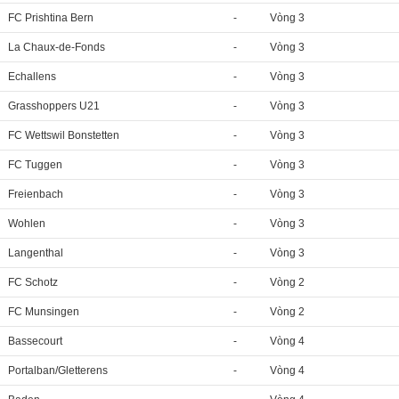
FC Prishtina Bern
-
Vòng 3
La Chaux-de-Fonds
-
Vòng 3
Echallens
-
Vòng 3
Grasshoppers U21
-
Vòng 3
FC Wettswil Bonstetten
-
Vòng 3
FC Tuggen
-
Vòng 3
Freienbach
-
Vòng 3
Wohlen
-
Vòng 3
Langenthal
-
Vòng 3
FC Schotz
-
Vòng 2
FC Munsingen
-
Vòng 2
Bassecourt
-
Vòng 4
Portalban/Gletterens
-
Vòng 4