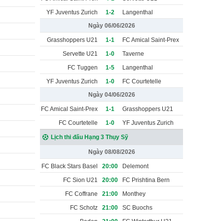
YF Juventus Zurich
1-2
Langenthal
Ngày 06/06/2026
Grasshoppers U21
1-1
FC Amical Saint-Prex
Servette U21
1-0
Taverne
FC Tuggen
1-5
Langenthal
YF Juventus Zurich
1-0
FC Courtetelle
Ngày 04/06/2026
FC Amical Saint-Prex
1-1
Grasshoppers U21
FC Courtetelle
1-0
YF Juventus Zurich
Lịch thi đấu Hạng 3 Thụy Sỹ
Ngày 08/08/2026
FC Black Stars Basel
20:00
Delemont
FC Sion U21
20:00
FC Prishtina Bern
FC Coffrane
21:00
Monthey
FC Schotz
21:00
SC Buochs