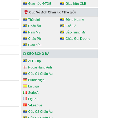
Giao hữu ĐTQG
Giao hữu CLB
Cúp Vô địch Châu lục / Thế giới
Thế giới
Đông Nam Á
Châu Âu
Châu Á
Nam Mỹ
Bắc-Trung Mỹ
Châu Phi
Châu Đại Dương
Giao hữu
KÈO BÓNG ĐÁ
AFF Cup
Ngoại Hạng Anh
Cúp C1 Châu Âu
Bundesliga
La Liga
Serie A
Ligue 1
V-League
Cúp C2 Châu Âu