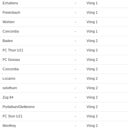
Echallens
-
Vòng 1
Freienbach
-
Vòng 1
Wohlen
-
Vòng 1
Concordia
-
Vòng 1
Baden
-
Vòng 2
FC Thun U21
-
Vòng 2
FC Gossau
-
Vòng 2
Concordia
-
Vòng 2
Locarno
-
Vòng 2
solothurn
-
Vòng 2
Zug 94
-
Vòng 2
Portalban/Gletterens
-
Vòng 2
FC Sion U21
-
Vòng 2
Monthey
-
Vòng 2