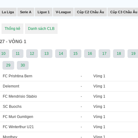
La Liga
Serie A
Ligue 1
V-League
Cúp C2 Châu Âu
Cúp C3 Châu Âu
Thống kê
Danh sách CLB
27 - VÒNG 1
10
11
12
13
14
15
16
17
18
19
29
30
FC Prishtina Bern
-
Vòng 1
Delemont
-
Vòng 1
FC Mendrisio Stabio
-
Vòng 1
SC Buochs
-
Vòng 1
FC Muri Gumligen
-
Vòng 1
FC Winterthur U21
-
Vòng 1
Monthey
-
Vòng 1