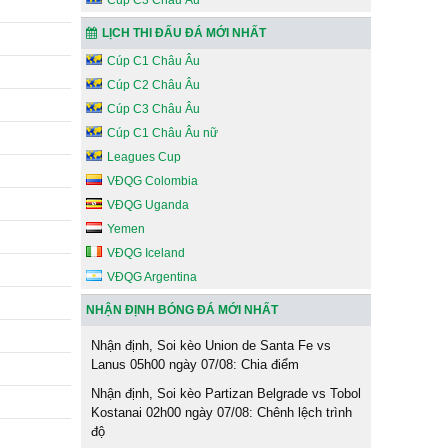
Cúp C3 Châu Âu
LỊCH THI ĐẤU ĐÁ MỚI NHẤT
Cúp C1 Châu Âu
Cúp C2 Châu Âu
Cúp C3 Châu Âu
Cúp C1 Châu Âu nữ
Leagues Cup
VĐQG Colombia
VĐQG Uganda
Yemen
VĐQG Iceland
VĐQG Argentina
NHẬN ĐỊNH BÓNG ĐÁ MỚI NHẤT
Nhận định, Soi kèo Union de Santa Fe vs
Lanus 05h00 ngày 07/08: Chia điểm
Nhận định, Soi kèo Partizan Belgrade vs Tobol
Kostanai 02h00 ngày 07/08: Chênh lệch trình
độ