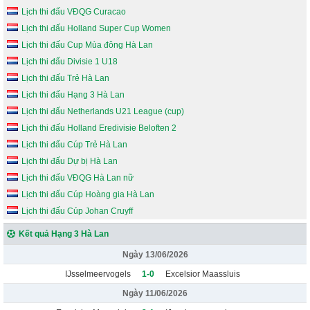
Lịch thi đấu VĐQG Curacao
Lịch thi đấu Holland Super Cup Women
Lịch thi đấu Cup Mùa đông Hà Lan
Lịch thi đấu Divisie 1 U18
Lịch thi đấu Trẻ Hà Lan
Lịch thi đấu Hạng 3 Hà Lan
Lịch thi đấu Netherlands U21 League (cup)
Lịch thi đấu Holland Eredivisie Beloften 2
Lịch thi đấu Cúp Trẻ Hà Lan
Lịch thi đấu Dự bị Hà Lan
Lịch thi đấu VĐQG Hà Lan nữ
Lịch thi đấu Cúp Hoàng gia Hà Lan
Lịch thi đấu Cúp Johan Cruyff
Kết quả Hạng 3 Hà Lan
Ngày 13/06/2026
IJsselmeervogels
1-0
Excelsior Maassluis
Ngày 11/06/2026