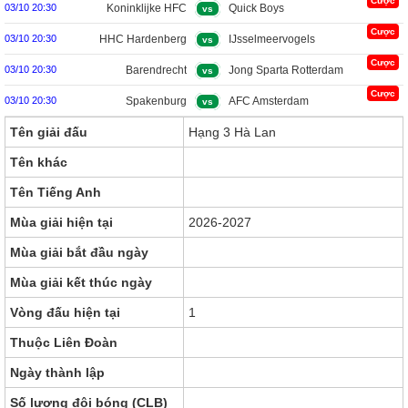
Cược
Koninklijke HFC
Quick Boys
03/10 20:30
vs
Cược
HHC Hardenberg
IJsselmeervogels
03/10 20:30
vs
Cược
Barendrecht
Jong Sparta Rotterdam
03/10 20:30
vs
Cược
(Youth)
Spakenburg
AFC Amsterdam
03/10 20:30
vs
Tên giải đấu
Hạng 3 Hà Lan
Tên khác
Tên Tiếng Anh
Mùa giải hiện tại
2026-2027
Mùa giải bắt đầu ngày
Mùa giải kết thúc ngày
Vòng đấu hiện tại
1
Thuộc Liên Đoàn
Ngày thành lập
Số lượng đội bóng (CLB)