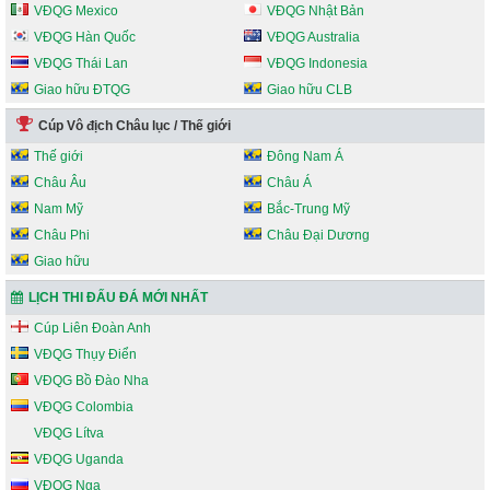
VĐQG Mexico
VĐQG Nhật Bản
VĐQG Hàn Quốc
VĐQG Australia
VĐQG Thái Lan
VĐQG Indonesia
Giao hữu ĐTQG
Giao hữu CLB
Cúp Vô địch Châu lục / Thế giới
Thế giới
Đông Nam Á
Châu Âu
Châu Á
Nam Mỹ
Bắc-Trung Mỹ
Châu Phi
Châu Đại Dương
Giao hữu
LỊCH THI ĐẤU ĐÁ MỚI NHẤT
Cúp Liên Đoàn Anh
VĐQG Thụy Điển
VĐQG Bồ Đào Nha
VĐQG Colombia
VĐQG Lítva
VĐQG Uganda
VĐQG Nga