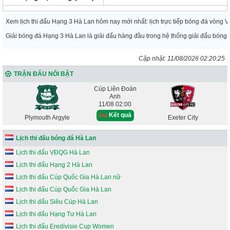
Xem lịch thi đấu Hạng 3 Hà Lan hôm nay mới nhất: lịch trực tiếp bóng đá vòng
Giải bóng đá Hạng 3 Hà Lan là giải đấu hàng đầu trong hệ thống giải đấu bóng 
Cập nhật:
11/08/2026 02:20:25
TRẬN ĐẤU NỔI BẬT
Cúp Liên Đoàn
Anh
11/08 02:00
Kết quả
Plymouth Argyle
Exeter City
Lịch thi đấu bóng đá Hà Lan
Lịch thi đấu VĐQG Hà Lan
Lịch thi đấu Hạng 2 Hà Lan
Lịch thi đấu Cúp Quốc Gia Hà Lan nữ
Lịch thi đấu Cúp Quốc Gia Hà Lan
Lịch thi đấu Siêu Cúp Hà Lan
Lịch thi đấu Hạng Tư Hà Lan
Lịch thi đấu Eredivisie Cup Women