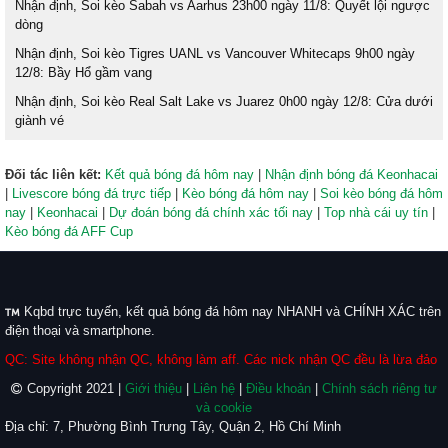
Nhận định, Soi kèo Sabah vs Aarhus 23h00 ngày 11/8: Quyết lội ngược
dòng
Nhận định, Soi kèo Tigres UANL vs Vancouver Whitecaps 9h00 ngày
12/8: Bầy Hổ gầm vang
Nhận định, Soi kèo Real Salt Lake vs Juarez 0h00 ngày 12/8: Cửa dưới
giành vé
Đối tác liên kết:
Kết quả bóng đá hôm nay
|
Nhận định bóng đá Keonhacai
|
Livescore bóng đá trực tiếp
|
Kèo bóng đá hôm nay
|
Soi kèo bóng đá hôm
nay
|
Keonhacai
|
Dự đoán bóng đá chính xác tối nay
|
Top nhà cái uy tín
|
Kèo bóng đá AFF Cup
Kqbd trực tuyến, kết quả bóng đá hôm nay NHANH và CHÍNH XÁC trên
điện thoại và smartphone.
QC: Site không nhận QC, không làm aff. Các nick nhận QC đều là lừa đảo
Copyright 2021 |
Giới thiệu
|
Liên hệ
|
Điều khoản
|
Chính sách riêng tư
và cookie
Địa chỉ: 7, Phường Bình Trưng Tây, Quận 2, Hồ Chí Minh