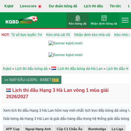
Kqbd
Livescore
Dự đoán bóng đá
Lịch thi đấu
Tin tức
L
Kèo bóng đá
Nhận định bóng đá
HOT:
Tỷ số trực tuyến 7m
Kèo nhà cái 55
Nhận định kèo nhà cái
Kèo nhà c
Kqbd
»
Lịch thi đấu bóng đá
»
Lịch thi đấu bóng đá Hà Lan
»
Lịch thi đấu H
»» NẠP ĐẦU x100% - 8XBET
Lịch thi đấu Hạng 3 Hà Lan vòng 1 mùa giải
2026/2027
Xem lịch thi đấu Hạng 3 Hà Lan hôm nay mới nhất: lịch trực tiếp bóng đá vòng
Giải bóng đá Hạng 3 Hà Lan là giải đấu hàng đầu trong hệ thống giải đấu bóng 
AFF Cup
Ngoại Hạng Anh
Cúp C1 Châu Âu
Bundesliga
La Liga