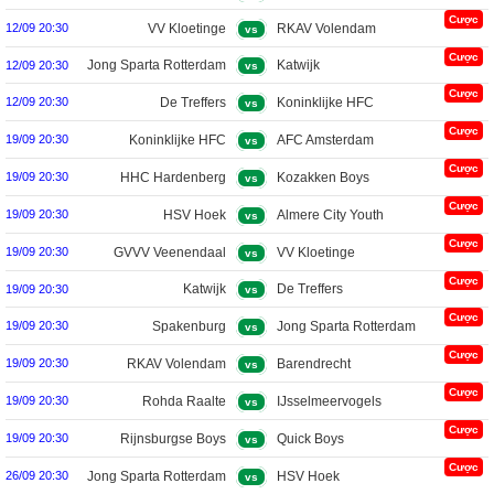
Cược
VV Kloetinge
RKAV Volendam
12/09 20:30
vs
Cược
Jong Sparta Rotterdam
Katwijk
12/09 20:30
vs
Cược
(Youth)
De Treffers
Koninklijke HFC
12/09 20:30
vs
Cược
Koninklijke HFC
AFC Amsterdam
19/09 20:30
vs
Cược
HHC Hardenberg
Kozakken Boys
19/09 20:30
vs
Cược
HSV Hoek
Almere City Youth
19/09 20:30
vs
Cược
GVVV Veenendaal
VV Kloetinge
19/09 20:30
vs
Cược
Katwijk
De Treffers
19/09 20:30
vs
Cược
Spakenburg
Jong Sparta Rotterdam
19/09 20:30
vs
Cược
(Youth)
RKAV Volendam
Barendrecht
19/09 20:30
vs
Cược
Rohda Raalte
IJsselmeervogels
19/09 20:30
vs
Cược
Rijnsburgse Boys
Quick Boys
19/09 20:30
vs
Cược
Jong Sparta Rotterdam
HSV Hoek
26/09 20:30
vs