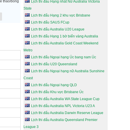
hể thao/bóng
Lịch thi đấu Hạng nhất Nữ Australia Victoria
State
Lịch thi đấu Hạng 2 khu vực Brisbane
Lịch thi đấu SAUS FCup
Lịch thi đấu Australia U20 League
Lịch thi đấu Hạng 1 bờ biển vàng Australia
Lịch thi đấu Australia Gold Coast Weekend
Metro
Lịch thi đấu Ngoại hạng Úc bang nam Úc
Lịch thi đấu U20 Queensland
Lịch thi đấu Ngoại hạng nữ Australia Sunshine
Coast
Lịch thi đấu Ngoại hạng QLD
Lịch thi đấu Khu vực Brisbane Úc
Lịch thi đấu Australia WA State League Cup
Lịch thi đấu Australia NPL Victoria U23 A
Lịch thi đấu Australia Darwin Reserve League
Lịch thi đấu Australia Queensland Premier
League 3