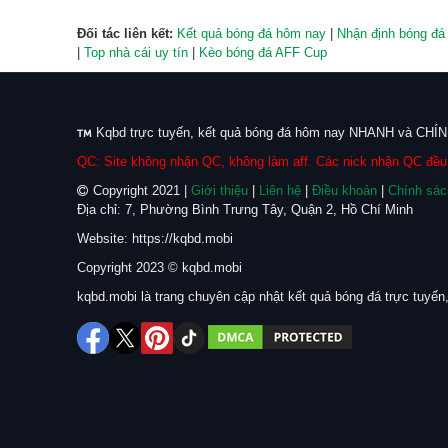
Đối tác liên kết:
Kết quả bóng đá hôm nay
|
Nhận định bóng đá
|
Top nhà cái uy tín
|
Kèo bóng đá AFF Cup
Kqbd trực tuyến, kết quả bóng đá hôm nay NHANH và CHÍNH
QC: Site không nhận QC, không làm aff. Các nick nhận QC đều 
Copyright 2021 |
Giới thiệu
|
Liên hệ
|
Điều khoản
|
Chính sác
Địa chỉ: 7, Phường Bình Trưng Tây, Quận 2, Hồ Chí Minh
Website: https://kqbd.mobi
Copyright 2023 © kqbd.mobi
kqbd.mobi là trang chuyên cập nhật kết quả bóng đá trực tuyến,