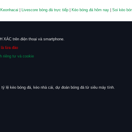
 Keonhacai
|
Livescore bóng đá trực tiếp
|
Kèo bóng đá hôm nay
|
Soi kèo bó
 XÁC trên điện thoại và smartphone.
là lừa đảo
h riêng tư và cookie
 tỷ lệ kèo bóng đá, kèo nhà cái, dự đoán bóng đá từ siêu máy tính.