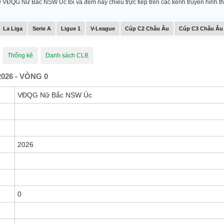
BĐ VĐQG Nữ Bắc NSW Úc tối và đêm nay chiếu trực tiếp trên các kênh truyền hình t
La Liga
Serie A
Ligue 1
V-League
Cúp C2 Châu Âu
Cúp C3 Châu Âu
Thống kê
Danh sách CLB
026 - VÒNG 0
VĐQG Nữ Bắc NSW Úc
2026
0