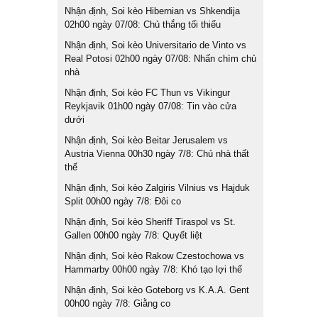
Nhận định, Soi kèo Hibernian vs Shkendija
02h00 ngày 07/08: Chủ thắng tối thiểu
Nhận định, Soi kèo Universitario de Vinto vs
Real Potosi 02h00 ngày 07/08: Nhấn chìm chủ
nhà
Nhận định, Soi kèo FC Thun vs Vikingur
Reykjavik 01h00 ngày 07/08: Tin vào cửa
dưới
Nhận định, Soi kèo Beitar Jerusalem vs
Austria Vienna 00h30 ngày 7/8: Chủ nhà thất
thế
Nhận định, Soi kèo Zalgiris Vilnius vs Hajduk
Split 00h00 ngày 7/8: Đôi co
Nhận định, Soi kèo Sheriff Tiraspol vs St.
Gallen 00h00 ngày 7/8: Quyết liệt
Nhận định, Soi kèo Rakow Czestochowa vs
Hammarby 00h00 ngày 7/8: Khó tạo lợi thế
Nhận định, Soi kèo Goteborg vs K.A.A. Gent
00h00 ngày 7/8: Giằng co