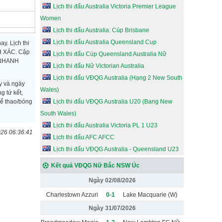
Lịch thi đấu Australia Victoria Premier League
Women
Lịch thi đấu Australia: Cúp Brisbane
Lịch thi đấu Australia Queensland Cup
y. Lịch thi
H XÁC. Cập
Lịch thi đấu Cúp Queensland Australia Nữ
à NHANH
Lịch thi đấu Nữ Victorian Australia
Lịch thi đấu VĐQG Australia (Hạng 2 New South
y và ngày
Wales)
g tứ kết,
hể thao/bóng
Lịch thi đấu VĐQG Australia U20 (Bang New
South Wales)
Lịch thi đấu Australia Victoria PL 1 U23
026 06:36:41
Lịch thi đấu AFC AFCC
Lịch thi đấu VĐQG Australia - Queensland U23
Kết quả VĐQG Nữ Bắc NSW Úc
Ngày 02/08/2026
Charlestown Azzuri
0-1
Lake Macquarie (W)
Nữ
Ngày 31/07/2026