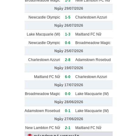
Broadmeadow Magic
1-3
New Lambton FC Nữ
Nữ
Ngày 29/07/2026
Newcastle Olympic
1-5
Charlestown Azzuri
FC Nữ
Nữ
Ngày 26/07/2026
Lake Macquarie (W)
1-3
Maitland FC Nữ
Newcastle Olympic
0-6
Broadmeadow Magic
FC Nữ
Nữ
Ngày 25/07/2026
Charlestown Azzuri
2-8
Adamstown Rosebud
Nữ
Nữ
Ngày 19/07/2026
Maitland FC Nữ
6-0
Charlestown Azzuri
Nữ
Ngày 17/07/2026
Broadmeadow Magic
0-0
Lake Macquarie (W)
Nữ
Ngày 28/06/2026
Adamstown Rosebud
0-1
Lake Macquarie (W)
Nữ
Ngày 27/06/2026
New Lambton FC Nữ
2-1
Maitland FC Nữ