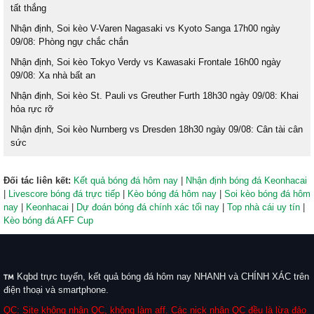
tất thắng
Nhận định, Soi kèo V-Varen Nagasaki vs Kyoto Sanga 17h00 ngày
09/08: Phòng ngự chắc chắn
Nhận định, Soi kèo Tokyo Verdy vs Kawasaki Frontale 16h00 ngày
09/08: Xa nhà bất an
Nhận định, Soi kèo St. Pauli vs Greuther Furth 18h30 ngày 09/08: Khai
hỏa rực rỡ
Nhận định, Soi kèo Nurnberg vs Dresden 18h30 ngày 09/08: Cân tài cân
sức
Đối tác liên kết:
Kết quả bóng đá hôm nay
|
Nhận định bóng đá Keonhacai
|
Livescore bóng đá trực tiếp
|
Kèo bóng đá hôm nay
|
Soi kèo bóng đá hôm
nay
|
Keonhacai
|
Dự đoán bóng đá chính xác tối nay
|
Top nhà cái uy tín
|
Kèo bóng đá AFF Cup
Kqbd trực tuyến, kết quả bóng đá hôm nay NHANH và CHÍNH XÁC trên
điện thoại và smartphone.
QC: Site không nhận QC, không làm aff. Các nick nhận QC đều là lừa đảo