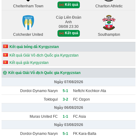
Kết quả
Cheltenham Town
Charlton Athletic
Cúp Liên Đoàn
Anh
08/08 23:30
Kết quả
Colchester United
Southampton
Kết quả bóng đá Kyrgyzstan
Kết quả Giải Vô địch Quốc gia Kyrgyzstan
Kết quả giải Kyrgyzstan
Kết quả Giải Vô địch Quốc gia Kyrgyzstan
Ngày 07/08/2026
Dordoi-Dynamo Naryn
5-1
Neftchi Kochkor-Ata
Toktogul
3-2
FC Ozgon
Ngày 06/08/2026
Muras United FC
1-1
FC Asia
Ngày 03/08/2026
Dordoi-Dynamo Naryn
5-1
FK Kara-Balta