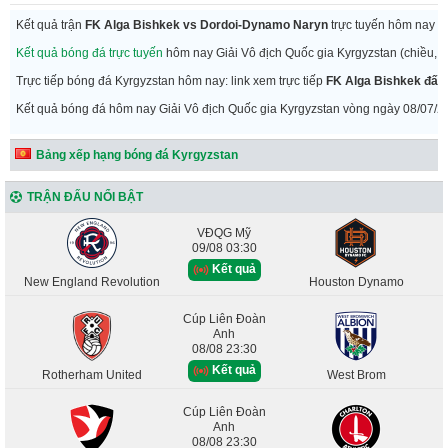
Kết quả trận
FK Alga Bishkek vs Dordoi-Dynamo Naryn
trực tuyến hôm nay l
Kết quả bóng đá trực tuyến
hôm nay Giải Vô địch Quốc gia Kyrgyzstan (chiều, t
Trực tiếp bóng đá Kyrgyzstan hôm nay: link xem trực tiếp
FK Alga Bishkek đấu
Kết quả bóng đá hôm nay Giải Vô địch Quốc gia Kyrgyzstan vòng ngày 08/07/202
Bảng xếp hạng bóng đá Kyrgyzstan
TRẬN ĐẤU NỔI BẬT
VĐQG Mỹ
09/08 03:30
Kết quả
New England Revolution
Houston Dynamo
Cúp Liên Đoàn
Anh
08/08 23:30
Kết quả
Rotherham United
West Brom
Cúp Liên Đoàn
Anh
08/08 23:30