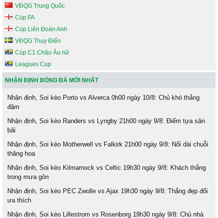
VĐQG Trung Quốc
Cúp FA
Cúp Liên Đoàn Anh
VĐQG Thụy Điển
Cúp C1 Châu Âu nữ
Leagues Cup
NHẬN ĐỊNH BÓNG ĐÁ MỚI NHẤT
Nhận định, Soi kèo Porto vs Alverca 0h00 ngày 10/8: Chủ khó thắng
đậm
Nhận định, Soi kèo Randers vs Lyngby 21h00 ngày 9/8: Điểm tựa sân
bãi
Nhận định, Soi kèo Motherwell vs Falkirk 21h00 ngày 9/8: Nối dài chuỗi
thăng hoa
Nhận định, Soi kèo Kilmarnock vs Celtic 19h30 ngày 9/8: Khách thắng
trong mưa gôn
Nhận định, Soi kèo PEC Zwolle vs Ajax 19h30 ngày 9/8: Thắng đẹp đối
ưa thích
Nhận định, Soi kèo Lillestrom vs Rosenborg 19h30 ngày 9/8: Chủ nhà