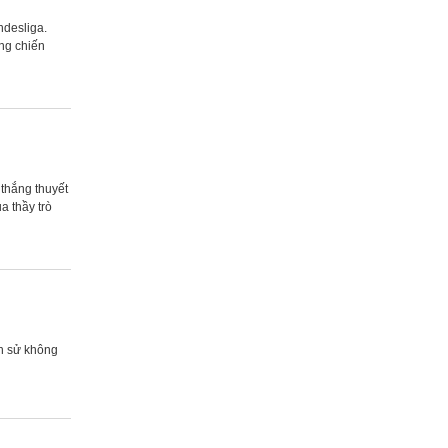
ndesliga.
ng chiến
thắng thuyết
a thầy trò
ch sử không