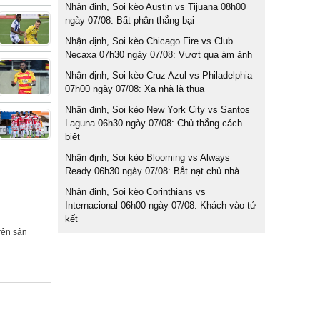
Nhận định, Soi kèo Austin vs Tijuana 08h00
ngày 07/08: Bất phân thắng bại
Nhận định, Soi kèo Chicago Fire vs Club
Necaxa 07h30 ngày 07/08: Vượt qua ám ảnh
Nhận định, Soi kèo Cruz Azul vs Philadelphia
07h00 ngày 07/08: Xa nhà là thua
Nhận định, Soi kèo New York City vs Santos
Laguna 06h30 ngày 07/08: Chủ thắng cách
biệt
Nhận định, Soi kèo Blooming vs Always
Ready 06h30 ngày 07/08: Bắt nạt chủ nhà
Nhận định, Soi kèo Corinthians vs
Internacional 06h00 ngày 07/08: Khách vào tứ
kết
rên sân