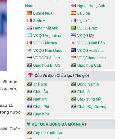
Nam
Ngoại Hạng Anh
Bundesliga
La Liga
Serie A
Ligue 1
Hạng nhất Anh
VĐQG Brazil
VĐQG Argentina
VĐQG Mỹ
VĐQG Mexico
VĐQG Nhật Bản
VĐQG Hàn Quốc
VĐQG Australia
VĐQG Thái Lan
VĐQG Indonesia
Giao hữu ĐTQG
Giao hữu CLB
Cúp Vô địch Châu lục / Thế giới
g cột mốc
Thế giới
Đông Nam Á
á xa vời,
Châu Âu
Châu Á
Nam Mỹ
Bắc-Trung Mỹ
 sau 15
Châu Phi
Châu Đại Dương
 trong nước
Giao hữu
KẾT QUẢ BÓNG ĐÁ MỚI NHẤT
giải. Cuộc
Cúp C2 Châu Âu