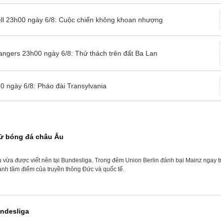
ell 23h00 ngày 6/8: Cuộc chiến không khoan nhượng
 Rangers 23h00 ngày 6/8: Thử thách trên đất Ba Lan
0 ngày 6/8: Pháo đài Transylvania
 sử bóng đá châu Âu
vừa được viết nên tại Bundesliga. Trong đêm Union Berlin đánh bại Mainz ngay t
hành tâm điểm của truyền thông Đức và quốc tế.
undesliga