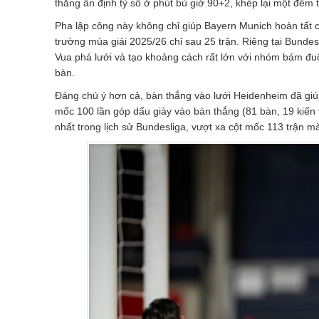
thắng ấn định tỷ số ở phút bù giờ 90+2, khép lại một đêm
Pha lập công này không chỉ giúp Bayern Munich hoàn tất
trường mùa giải 2025/26 chỉ sau 25 trận. Riêng tại Bunde
Vua phá lưới và tạo khoảng cách rất lớn với nhóm bám đuổ
bàn.
Đáng chú ý hơn cả, bàn thắng vào lưới Heidenheim đã giúp
mốc 100 lần góp dấu giày vào bàn thắng (81 bàn, 19 kiến t
nhất trong lịch sử Bundesliga, vượt xa cột mốc 113 trận 