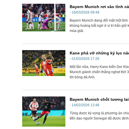
Bayern Munich rơi vào tình cả
- 16/03/2026 09:49
Bayern Munich đang đối mặt một tình
khủng hoảng bất ngờ ở vị trí trấn giữ
mùa giải.
Kane phá vỡ những kỷ lục nà
- 01/03/2026 17:26
Một lần nữa, Harry Kane biến Der Kla
Munich giành chiến thắng nghẹt thở 3
tới bóng đá Anh.
Bayern Munich chốt tương lai
- 14/02/2026 13:48
Từng được kỳ vọng là phương án chia l
tiền đạo người Senegal đã được định 