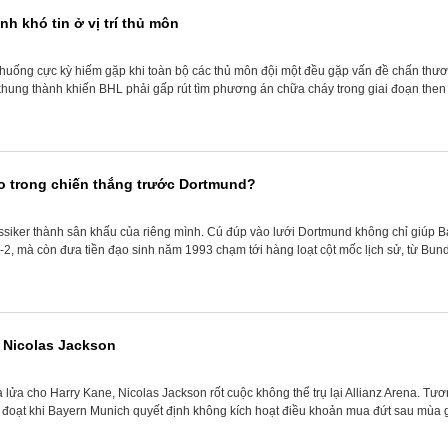
nh khó tin ở vị trí thủ môn
 huống cực kỳ hiếm gặp khi toàn bộ các thủ môn đội một đều gặp vấn đề chấn thư
 khung thành khiến BHL phải gấp rút tìm phương án chữa cháy trong giai đoạn then
o trong chiến thắng trước Dortmund?
ssiker thành sân khấu của riêng mình. Cú đúp vào lưới Dortmund không chỉ giúp 
-2, mà còn đưa tiền đạo sinh năm 1993 chạm tới hàng loạt cột mốc lịch sử, từ Bun
 Nicolas Jackson
ửa cho Harry Kane, Nicolas Jackson rốt cuộc không thể trụ lại Allianz Arena. Tươ
đoạt khi Bayern Munich quyết định không kích hoạt điều khoản mua đứt sau mùa g