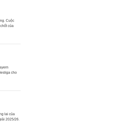
ơng. Cuộc
 chốt của
Bayern
desliga cho
ng lai của
iải 2025/26.