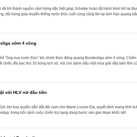
 đã trở thành nguồn cảm hứng đặc biệt giúp Schalke hoàn tất hành trình trở lại Bu
g, đội bóng giàu truyền thống nước Đức cuối cùng cũng tìm lại ánh hào quang bằ
sliga sớm 4 vòng
 thế “ông vua nước Đức” khi chính thức đăng quang Bundesliga sớm 4 vòng. Chiến 
ề chiếc đĩa bạc thứ 35 trong lịch sử, mà còn đánh dấu một mùa giải đầy bản lĩnh củ
t với HLV nữ đầu tiên
ức khi trao quyền dẫn dắt đội nam cho Marie-Louise Eta, quyết định mang tính lị
liga, trong bối cảnh cuộc chiến trụ hạng đang bước vào giai đoạn khốc liệt.