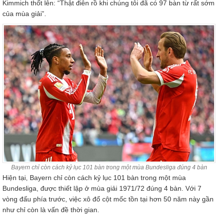
Kimmich thốt lên: “Thật điên rồ khi chúng tôi đã có 97 bàn từ rất sớm
của mùa giải”.
Bayern chỉ còn cách kỷ lục 101 bàn trong một mùa Bundesliga đúng 4 bàn
Hiện tại, Bayern chỉ còn cách kỷ lục 101 bàn trong một mùa
Bundesliga, được thiết lập ở mùa giải 1971/72 đúng 4 bàn. Với 7
vòng đấu phía trước, việc xô đổ cột mốc tồn tại hơn 50 năm này gần
như chỉ còn là vấn đề thời gian.