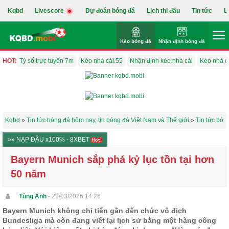
Kqbd
Livescore
Dự đoán bóng đá
Lịch thi đấu
Tin tức
L
Kèo bóng đá
Nhận định bóng đá
HOT:
Tỷ số trực tuyến 7m
Kèo nhà cái 55
Nhận định kèo nhà cái
Kèo nhà c
Kqbd
»
Tin tức bóng đá hôm nay, tin bóng đá Việt Nam và Thế giới
»
Tin tức bón
»» NẠP ĐẦU x100% - 8XBET
Bayern Munich sắp phá kỷ lục tồn tại hơn
50 năm
Tùng Anh
- 22/03/2026 14:26
Bayern Munich không chỉ tiến gần đến chức vô địch
Bundesliga mà còn đang viết lại lịch sử bằng một hàng công