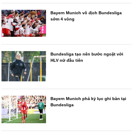
Bayern Munich vô địch Bundesliga
sớm 4 vòng
Bundesliga tạo nên bước ngoặt với
HLV nữ đầu tiên
Bayern Munich phá kỷ lục ghi bàn tại
Bundesliga