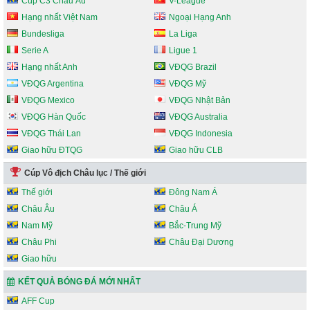
Cúp C3 Châu Âu
V-League
Hạng nhất Việt Nam
Ngoại Hạng Anh
Bundesliga
La Liga
Serie A
Ligue 1
Hạng nhất Anh
VĐQG Brazil
VĐQG Argentina
VĐQG Mỹ
VĐQG Mexico
VĐQG Nhật Bản
VĐQG Hàn Quốc
VĐQG Australia
VĐQG Thái Lan
VĐQG Indonesia
Giao hữu ĐTQG
Giao hữu CLB
Cúp Vô địch Châu lục / Thế giới
Thế giới
Đông Nam Á
Châu Âu
Châu Á
Nam Mỹ
Bắc-Trung Mỹ
Châu Phi
Châu Đại Dương
Giao hữu
KẾT QUẢ BÓNG ĐÁ MỚI NHẤT
AFF Cup