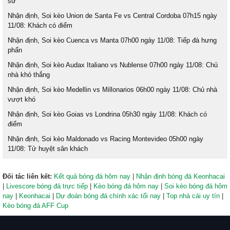
sử
Nhận định, Soi kèo Union de Santa Fe vs Central Cordoba 07h15 ngày
11/08: Khách có điểm
Nhận định, Soi kèo Cuenca vs Manta 07h00 ngày 11/08: Tiếp đà hưng
phấn
Nhận định, Soi kèo Audax Italiano vs Nublense 07h00 ngày 11/08: Chủ
nhà khó thắng
Nhận định, Soi kèo Medellin vs Millonarios 06h00 ngày 11/08: Chủ nhà
vượt khó
Nhận định, Soi kèo Goias vs Londrina 05h30 ngày 11/08: Khách có
điểm
Nhận định, Soi kèo Maldonado vs Racing Montevideo 05h00 ngày
11/08: Tử huyệt sân khách
Đối tác liên kết:
Kết quả bóng đá hôm nay
|
Nhận định bóng đá Keonhacai
|
Livescore bóng đá trực tiếp
|
Kèo bóng đá hôm nay
|
Soi kèo bóng đá hôm
nay
|
Keonhacai
|
Dự đoán bóng đá chính xác tối nay
|
Top nhà cái uy tín
|
Kèo bóng đá AFF Cup