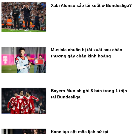
Xabi Alonso sắp tái xuất ở Bundesliga?
Musiala chuẩn bị tái xuất sau chấn
thương gãy chân kinh hoàng
Bayern Munich ghi 8 bàn trong 1 trận
tại Bundesliga
Kane tạo cột mốc lịch sử tại