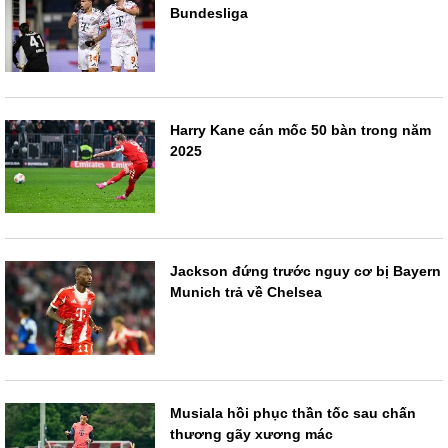
Bundesliga
Harry Kane cán mốc 50 bàn trong năm
2025
Jackson đứng trước nguy cơ bị Bayern
Munich trả về Chelsea
Musiala hồi phục thần tốc sau chấn
thương gãy xương mác