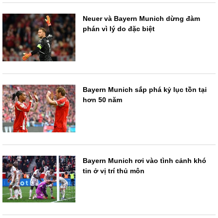
Neuer và Bayern Munich dừng đàm
phán vì lý do đặc biệt
Bayern Munich sắp phá kỷ lục tồn tại
hơn 50 năm
Bayern Munich rơi vào tình cảnh khó
tin ở vị trí thủ môn