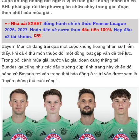
Cuộc khủng hoảng bất ngờ ở vị trí trấn giữ khung thành khiến
BHL phải gấp rút tìm phương án chữa cháy trong giai đoạn
then chốt của mùa giải.
»» Nhà cái 8XBET
đồng hành chính thức Premier League
2026- 2027. Hoàn tiền vé cược thua
đầu tiên 100%.
Nạp đầu
x2 tài khoản.
Bayern Munich đang trải qua một cuộc khủng hoảng nhân sự hiếm
thấy, khi cả 4 thủ môn thuộc đội một đồng loạt gặp vấn đề thể lực.
Trong bối cảnh mùa giải bước vào giai đoạn căng thẳng tại
Bundesliga cũng như các đấu trường cúp, tình trạng này khiến đội
bóng xứ Bavaria rơi vào trạng thái báo động ở vị trí vốn được xem là
“tuyến phòng thủ cuối cùng”.