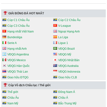
GIẢI BÓNG ĐÁ HOT NHẤT
Cúp C1 Châu Âu
Cúp C2 Châu Âu
Cúp C3 Châu Âu
V-League
Hạng nhất Việt Nam
Ngoại Hạng Anh
Bundesliga
La Liga
Serie A
Ligue 1
Hạng nhất Anh
VĐQG Brazil
VĐQG Argentina
VĐQG Mỹ
VĐQG Mexico
VĐQG Nhật Bản
VĐQG Hàn Quốc
VĐQG Australia
VĐQG Thái Lan
VĐQG Indonesia
Giao hữu ĐTQG
Giao hữu CLB
Cúp Vô địch Châu lục / Thế giới
Thế giới
Đông Nam Á
Châu Âu
Châu Á
Nam Mỹ
Bắc-Trung Mỹ