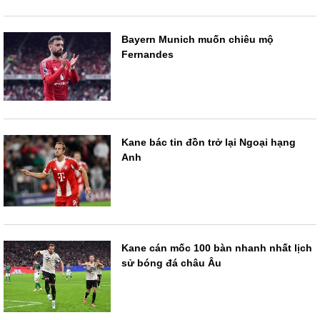
Bayern Munich muốn chiêu mộ
Fernandes
Kane bác tin đồn trở lại Ngoại hạng
Anh
Kane cán mốc 100 bàn nhanh nhất lịch
sử bóng đá châu Âu