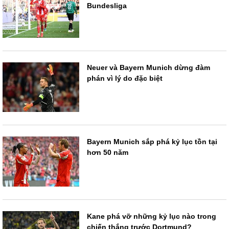
Bundesliga
Neuer và Bayern Munich dừng đàm
phán vì lý do đặc biệt
Bayern Munich sắp phá kỷ lục tồn tại
hơn 50 năm
Kane phá vỡ những kỷ lục nào trong
chiến thắng trước Dortmund?