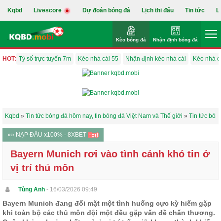
Kqbd
Livescore
Dự đoán bóng đá
Lịch thi đấu
Tin tức
L
Kèo bóng đá
Nhận định bóng đá
HOT:
Tỷ số trực tuyến 7m
Kèo nhà cái 55
Nhận định kèo nhà cái
Kèo nhà c
Kqbd
»
Tin tức bóng đá hôm nay, tin bóng đá Việt Nam và Thế giới
»
Tin tức bón
»» NẠP ĐẦU x100% - 8XBET
Bayern Munich rơi vào tình cảnh khó tin ở
vị trí thủ môn
Tùng Anh
- 16/03/2026 09:49
Bayern Munich đang đối mặt một tình huống cực kỳ hiếm gặp
khi toàn bộ các thủ môn đội một đều gặp vấn đề chấn thương.