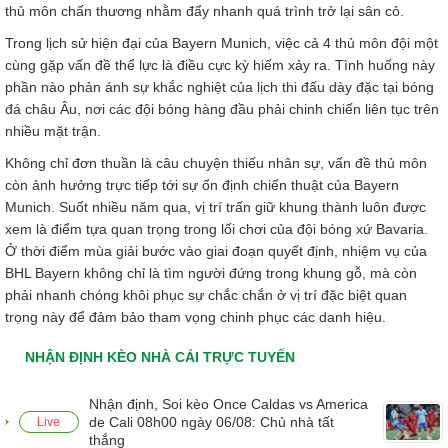
thủ môn chấn thương nhằm đẩy nhanh quá trình trở lại sân cỏ.
Trong lịch sử hiện đại của Bayern Munich, việc cả 4 thủ môn đội một
cùng gặp vấn đề thể lực là điều cực kỳ hiếm xảy ra. Tình huống này
phần nào phản ánh sự khắc nghiệt của lịch thi đấu dày đặc tại bóng
đá châu Âu, nơi các đội bóng hàng đầu phải chinh chiến liên tục trên
nhiều mặt trận.
Không chỉ đơn thuần là câu chuyện thiếu nhân sự, vấn đề thủ môn
còn ảnh hưởng trực tiếp tới sự ổn định chiến thuật của Bayern
Munich. Suốt nhiều năm qua, vị trí trấn giữ khung thành luôn được
xem là điểm tựa quan trọng trong lối chơi của đội bóng xứ Bavaria.
Ở thời điểm mùa giải bước vào giai đoạn quyết định, nhiệm vụ của
BHL Bayern không chỉ là tìm người đứng trong khung gỗ, mà còn
phải nhanh chóng khôi phục sự chắc chắn ở vị trí đặc biệt quan
trọng này để đảm bảo tham vọng chinh phục các danh hiệu.
NHẬN ĐỊNH KÈO NHÀ CÁI TRỰC TUYẾN
Nhận định, Soi kèo Once Caldas vs America
de Cali 08h00 ngày 06/08: Chủ nhà tất
Live
thắng