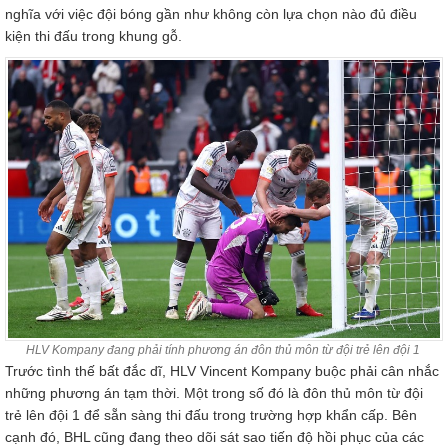
nghĩa với việc đội bóng gần như không còn lựa chọn nào đủ điều
kiện thi đấu trong khung gỗ.
HLV Kompany đang phải tính phương án đôn thủ môn từ đội trẻ lên đội 1
Trước tình thế bất đắc dĩ, HLV Vincent Kompany buộc phải cân nhắc
những phương án tạm thời. Một trong số đó là đôn thủ môn từ đội
trẻ lên đội 1 để sẵn sàng thi đấu trong trường hợp khẩn cấp. Bên
cạnh đó, BHL cũng đang theo dõi sát sao tiến độ hồi phục của các