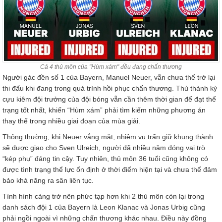
Cả 4 thủ môn của "Hùm xám" đều đang chấn thương
Người gác đền số 1 của Bayern, Manuel Neuer, vẫn chưa thể trở lại
thi đấu khi đang trong quá trình hồi phục chấn thương. Thủ thành kỳ
cựu kiêm đội trưởng của đội bóng vẫn cần thêm thời gian để đạt thể
trạng tốt nhất, khiến “Hùm xám” phải tìm kiếm những phương án
thay thế trong nhiều giai đoạn của mùa giải.
Thông thường, khi Neuer vắng mặt, nhiệm vụ trấn giữ khung thành
sẽ được giao cho Sven Ulreich, người đã nhiều năm đóng vai trò
“kép phụ” đáng tin cậy. Tuy nhiên, thủ môn 36 tuổi cũng không có
được tình trạng thể lực ổn định ở thời điểm hiện tại và chưa thể đảm
bảo khả năng ra sân liên tục.
Tình hình càng trở nên phức tạp hơn khi 2 thủ môn còn lại trong
danh sách đội 1 của Bayern là Leon Klanac và Jonas Urbig cũng
phải ngồi ngoài vì những chấn thương khác nhau. Điều này đồng