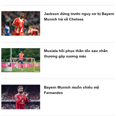
Jackson đứng trước nguy cơ bị Bayern
Munich trả về Chelsea
Musiala hồi phục thần tốc sau chấn
thương gãy xương mác
Bayern Munich muốn chiêu mộ
Fernandes