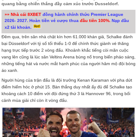
quang bằng chiến thắng đầy cảm xúc trước Dusseldorf.
»» Nhà cái 8XBET
đồng hành chính thức Premier League
2026- 2027. Hoàn tiền vé cược thua
đầu tiên 100%.
Nạp đầu
x2 tài khoản.
Đêm qua, trên sân nhà chật kín hơn 61.000 khán giả, Schalke đánh
bại Düsseldorf với tỷ số tối thiểu 1-0 để chính thức giành vé thăng
hạng trực tiếp trước 2 vòng đấu. Khoảnh khắc tiếng còi mãn cuộc
vang lên cũng là lúc sân Veltins Arena bùng nổ trong biển pháo sáng,
những tiếng hát và nước mắt hạnh phúc của người hâm mộ đội bóng
áo xanh.
Người hùng của trận đấu là đội trưởng Kenan Karaman với pha dứt
điểm hiểm hóc ở phút 15. Bàn thắng duy nhất ấy đủ để Schalke tạo
khoảng cách 10 điểm với đội đứng thứ 3 là Hannover 96, trong bối
cảnh mùa giải chỉ còn ít vòng đấu.