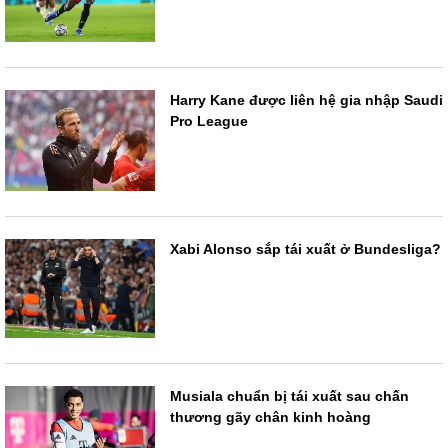
Harry Kane được liên hệ gia nhập Saudi
Pro League
Xabi Alonso sắp tái xuất ở Bundesliga?
Musiala chuẩn bị tái xuất sau chấn
thương gãy chân kinh hoàng