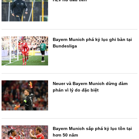
Bayern Munich phá kỷ lục ghi bàn tại
Bundesliga
Neuer và Bayern Munich dừng đàm
phán vì lý do đặc biệt
Bayern Munich sắp phá kỷ lục tồn tại
hơn 50 năm