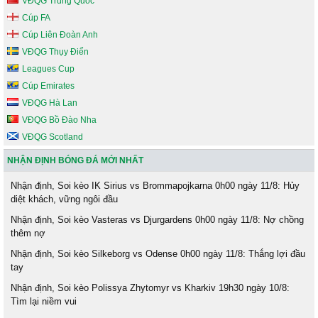
VĐQG Trung Quốc
Cúp FA
Cúp Liên Đoàn Anh
VĐQG Thụy Điển
Leagues Cup
Cúp Emirates
VĐQG Hà Lan
VĐQG Bồ Đào Nha
VĐQG Scotland
NHẬN ĐỊNH BÓNG ĐÁ MỚI NHẤT
Nhận định, Soi kèo IK Sirius vs Brommapojkarna 0h00 ngày 11/8: Hủy
diệt khách, vững ngôi đầu
Nhận định, Soi kèo Vasteras vs Djurgardens 0h00 ngày 11/8: Nợ chồng
thêm nợ
Nhận định, Soi kèo Silkeborg vs Odense 0h00 ngày 11/8: Thắng lợi đầu
tay
Nhận định, Soi kèo Polissya Zhytomyr vs Kharkiv 19h30 ngày 10/8:
Tìm lại niềm vui