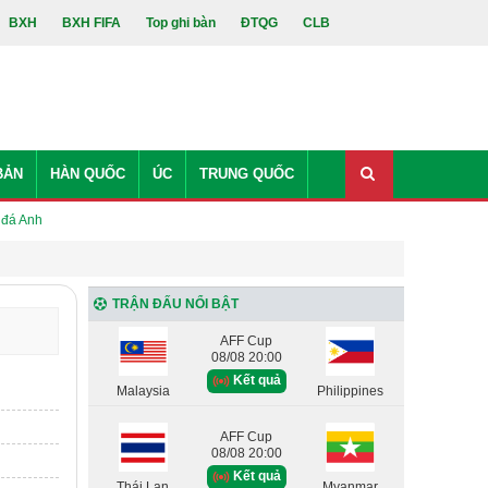
BXH
BXH FIFA
Top ghi bàn
ĐTQG
CLB
BẢN
HÀN QUỐC
ÚC
TRUNG QUỐC
 đá Anh
TRẬN ĐẤU NỔI BẬT
AFF Cup
08/08 20:00
Kết quả
Malaysia
Philippines
AFF Cup
08/08 20:00
Kết quả
Thái Lan
Myanmar