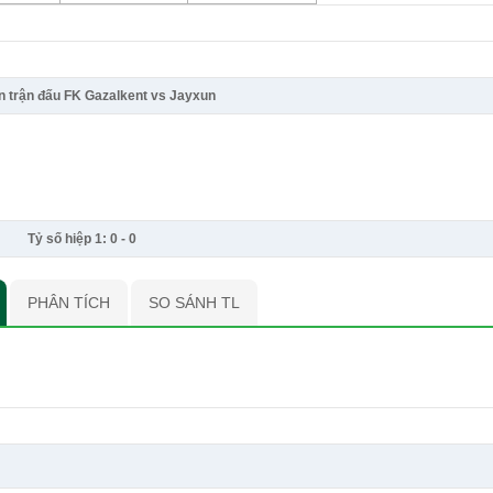
n trận đấu FK Gazalkent vs Jayxun
Tỷ số hiệp 1:
0
-
0
PHÂN TÍCH
SO SÁNH TL