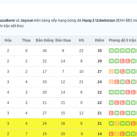
azalkent
và
Jayxun
trên bảng xếp hạng bóng đá
Hạng 2 Uzbekistan
(BXH BĐ) mù
i trận kết thúc.
Hòa
Thua
Bàn thắng
Bàn thua
HS
Điểm
Phong độ 5 trận
2
0
30
8
22
35
2
2
22
14
8
29
3
2
17
7
10
27
3
4
33
12
21
24
4
3
20
14
6
22
4
3
21
21
0
22
3
4
27
15
12
21
3
4
24
16
8
21
2
7
15
20
-5
14