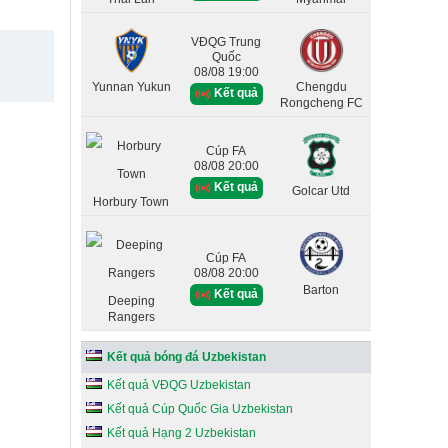
VĐQG Trung
Quốc
08/08 19:00
Yunnan Yukun
Chengdu
Kết quả
Rongcheng FC
Cúp FA
08/08 20:00
Kết quả
Golcar Utd
Horbury Town
Cúp FA
08/08 20:00
Barton
Kết quả
Deeping
Rangers
Kết quả bóng đá Uzbekistan
Kết quả VĐQG Uzbekistan
Kết quả Cúp Quốc Gia Uzbekistan
Kết quả Hạng 2 Uzbekistan