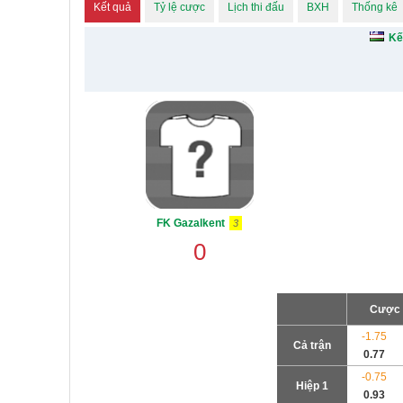
Kết quả
Tỷ lệ cược
Lịch thi đấu
BXH
Thống kê
Kế
FK Gazalkent
3
0
Cược 
-
1.75
Cả trận
0.77
-
0.75
Hiệp 1
0.93