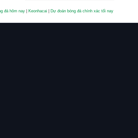
ng đá hôm nay
|
Keonhacai
|
Dự đoán bóng đá chính xác tối nay