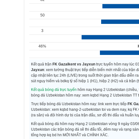
50
3
46%
Kết quả trận
FK Gazalkent vs Jayxun
trực tuyến hôm nay lúc 
Jayxun
: xem tường thuật trực tiếp diễn biến mới nhất của trận
cập nhật liên tục 24h (LIVE) trong suốt thời gian trận đấu diễn r
sút nguy hiểm và bdkq tỷ số hiệp 1 (H1), hiệp 2 (H2) và cả trận (tỷ
Kết quả bóng đá trực tuyến
hôm nay Hạng 2 Uzbekistan (chiều, t
bóng đá Uzbekistan hôm nay: xem kqbd Hạng 2 Uzbekistan TT t
Trực tiếp bóng đá Uzbekistan hôm nay: link xem trực tiếp
FK Ga
Uzbekistan: xem kqbd hang-2-uzbekistan toi va dem nay, kq FK
(ra sân) và đội hình dự bị của trận đấu, sơ đồ thi đấu và huấn lu
Kết quả bóng đá hôm nay Hạng 2 Uzbekistan vòng 9 ngày 03/06/2
Uzbekistan các trận bóng đá sẽ thi đấu tối, đêm nay và rạng sá
tổng hợp kq bd hn MỚI NHẤT và CHÍNH XÁC.