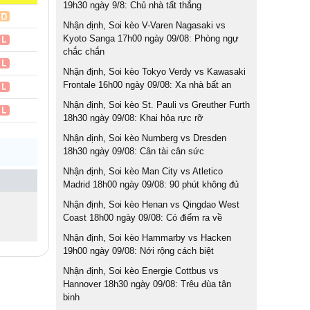
19h30 ngày 9/8: Chủ nhà tất thắng
Nhận định, Soi kèo V-Varen Nagasaki vs
Kyoto Sanga 17h00 ngày 09/08: Phòng ngự
chắc chắn
Nhận định, Soi kèo Tokyo Verdy vs Kawasaki
Frontale 16h00 ngày 09/08: Xa nhà bất an
Nhận định, Soi kèo St. Pauli vs Greuther Furth
18h30 ngày 09/08: Khai hỏa rực rỡ
Nhận định, Soi kèo Nurnberg vs Dresden
18h30 ngày 09/08: Cân tài cân sức
Nhận định, Soi kèo Man City vs Atletico
Madrid 18h00 ngày 09/08: 90 phút không đủ
Nhận định, Soi kèo Henan vs Qingdao West
Coast 18h00 ngày 09/08: Có điểm ra về
Nhận định, Soi kèo Hammarby vs Hacken
19h00 ngày 09/08: Nới rộng cách biệt
Nhận định, Soi kèo Energie Cottbus vs
Hannover 18h30 ngày 09/08: Trêu đùa tân
binh