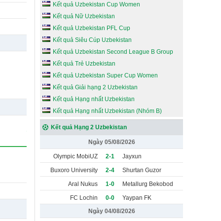
Kết quả Uzbekistan Cup Women
Kết quả Nữ Uzbekistan
Kết quả Uzbekistan PFL Cup
Kết quả Siêu Cúp Uzbekistan
Kết quả Uzbekistan Second League B Group
Kết quả Trẻ Uzbekistan
Kết quả Uzbekistan Super Cup Women
Kết quả Giải hạng 2 Uzbekistan
Kết quả Hạng nhất Uzbekistan
Kết quả Hạng nhất Uzbekistan (Nhóm B)
Kết quả Hạng 2 Uzbekistan
Ngày 05/08/2026
Olympic MobiUZ
2-1
Jayxun
Buxoro University
2-4
Shurtan Guzor
Aral Nukus
1-0
Metallurg Bekobod
FC Lochin
0-0
Yaypan FK
Ngày 04/08/2026