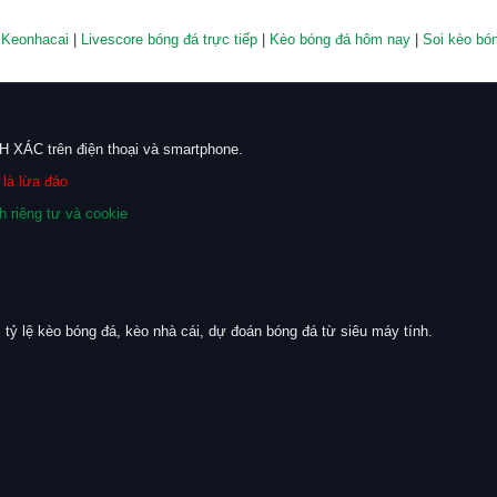
 Keonhacai
|
Livescore bóng đá trực tiếp
|
Kèo bóng đá hôm nay
|
Soi kèo bó
 XÁC trên điện thoại và smartphone.
là lừa đảo
h riêng tư và cookie
 tỷ lệ kèo bóng đá, kèo nhà cái, dự đoán bóng đá từ siêu máy tính.