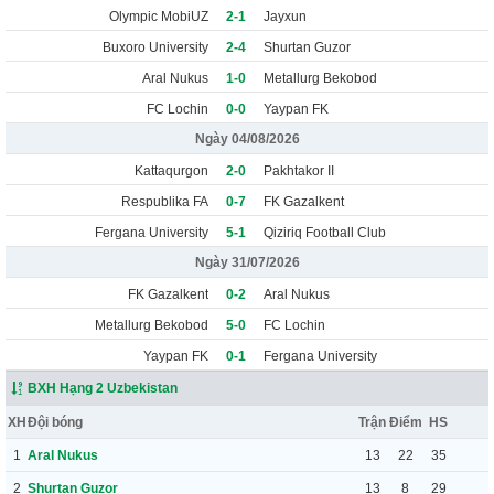
Olympic MobiUZ
2-1
Jayxun
Buxoro University
2-4
Shurtan Guzor
Aral Nukus
1-0
Metallurg Bekobod
FC Lochin
0-0
Yaypan FK
Ngày 04/08/2026
Kattaqurgon
2-0
Pakhtakor II
Respublika FA
0-7
FK Gazalkent
Fergana University
5-1
Qiziriq Football Club
Ngày 31/07/2026
FK Gazalkent
0-2
Aral Nukus
Metallurg Bekobod
5-0
FC Lochin
Yaypan FK
0-1
Fergana University
BXH Hạng 2 Uzbekistan
XH
Đội bóng
Trận
Điểm
HS
1
Aral Nukus
13
22
35
2
Shurtan Guzor
13
8
29