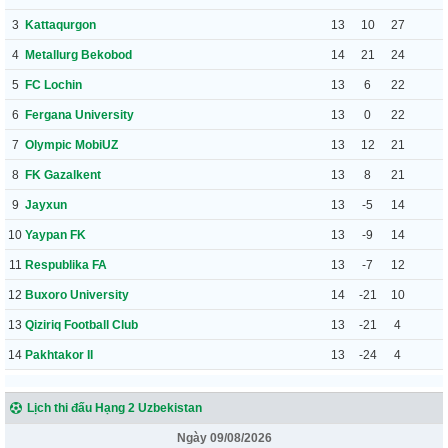
3
Kattaqurgon
13
10
27
4
Metallurg Bekobod
14
21
24
5
FC Lochin
13
6
22
6
Fergana University
13
0
22
7
Olympic MobiUZ
13
12
21
8
FK Gazalkent
13
8
21
9
Jayxun
13
-5
14
10
Yaypan FK
13
-9
14
11
Respublika FA
13
-7
12
12
Buxoro University
14
-21
10
13
Qiziriq Football Club
13
-21
4
14
Pakhtakor II
13
-24
4
Lịch thi đấu Hạng 2 Uzbekistan
Ngày 09/08/2026