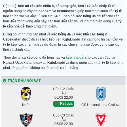
Cập nhật
kèo tài xỉu, kèo châu á, kèo phạt góc, kèo 1x2, kèo chấp
từ các
nguồn đáng tin cậy như
keo7m
và
keonhacai 5
giúp bạn tham khảo các
tỷ lệ
kèo
chính xác và đầy đủ liên tục 24/7. Theo dõi
kèo bóng đá
chi tiết cho các
trận đấu trong vòng đấu này, các trận đấu sắp tới, và những biến động của
tỷ
lệ kèo nhà cái
theo từng thời điểm.
Đừng bỏ lỡ những cập nhật về
kèo bóng đá
và
kèo nhà cái
Hạng 2
Uzbekistan
được đưa ra trực tiếp trên
Kqbd.mobi
. Tất cả thông tin bạn cần về
tỷ lệ kèo
, các phân tích và dự đoán từ các chuyên gia sẽ được cung cấp kịp
thời và chính xác.
Theo dõi tất cả
kèo bóng đá
hôm nay và
kèo nhà cái
cho các trận đấu tại
Hạng 2 Uzbekistan
ngay tại
Kqbd.mobi
và đừng quên cập nhật
tỷ lệ kèo
từng
phút, từng giờ để không bỏ lỡ cơ hội chiến thắng.
TRẬN ĐẤU NỔI BẬT
Cúp C2 Châu
Âu
06/08 22:00
Kết quả
KuPs
CS Universitatea Craiova
Cúp C3 Châu
Âu
06/08 22:00