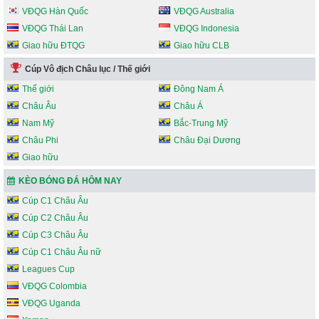
VĐQG Hàn Quốc
VĐQG Australia
VĐQG Thái Lan
VĐQG Indonesia
Giao hữu ĐTQG
Giao hữu CLB
Cúp Vô địch Châu lục / Thế giới
Thế giới
Đông Nam Á
Châu Âu
Châu Á
Nam Mỹ
Bắc-Trung Mỹ
Châu Phi
Châu Đại Dương
Giao hữu
KÈO BÓNG ĐÁ HÔM NAY
Cúp C1 Châu Âu
Cúp C2 Châu Âu
Cúp C3 Châu Âu
Cúp C1 Châu Âu nữ
Leagues Cup
VĐQG Colombia
VĐQG Uganda