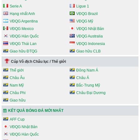
Serie A
Ligue 1
Hạng nhất Anh
VĐQG Brazil
VĐQG Argentina
VĐQG Mỹ
VĐQG Mexico
VĐQG Nhật Bản
VĐQG Hàn Quốc
VĐQG Australia
VĐQG Thái Lan
VĐQG Indonesia
Giao hữu ĐTQG
Giao hữu CLB
Cúp Vô địch Châu lục / Thế giới
Thế giới
Đông Nam Á
Châu Âu
Châu Á
Nam Mỹ
Bắc-Trung Mỹ
Châu Phi
Châu Đại Dương
Giao hữu
KẾT QUẢ BÓNG ĐÁ MỚI NHẤT
AFF Cup
VĐQG Nhật Bản
VĐQG Hàn Quốc