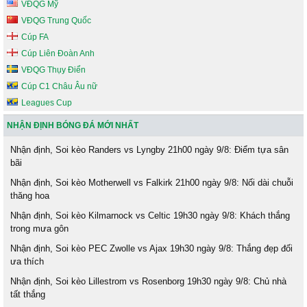
VĐQG Mỹ
VĐQG Trung Quốc
Cúp FA
Cúp Liên Đoàn Anh
VĐQG Thụy Điển
Cúp C1 Châu Âu nữ
Leagues Cup
NHẬN ĐỊNH BÓNG ĐÁ MỚI NHẤT
Nhận định, Soi kèo Randers vs Lyngby 21h00 ngày 9/8: Điểm tựa sân
bãi
Nhận định, Soi kèo Motherwell vs Falkirk 21h00 ngày 9/8: Nối dài chuỗi
thăng hoa
Nhận định, Soi kèo Kilmarnock vs Celtic 19h30 ngày 9/8: Khách thắng
trong mưa gôn
Nhận định, Soi kèo PEC Zwolle vs Ajax 19h30 ngày 9/8: Thắng đẹp đối
ưa thích
Nhận định, Soi kèo Lillestrom vs Rosenborg 19h30 ngày 9/8: Chủ nhà
tất thắng