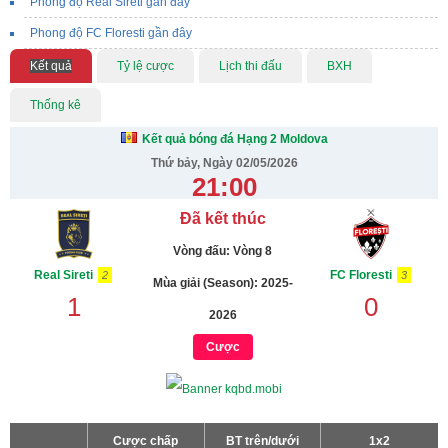
Phong độ Real Sireti gần đây
Phong độ FC Floresti gần đây
Kết quả
Tỷ lệ cược
Lịch thi đấu
BXH
Thống kê
Kết quả bóng đá Hạng 2 Moldova
Thứ bảy, Ngày 02/05/2026
21:00
Đã kết thúc
Vòng đấu: Vòng 8
Real Sireti
FC Floresti
2
3
Mùa giải (Season): 2025-
1
0
2026
Cược
Cược chấp
BT trên/dưới
1x2