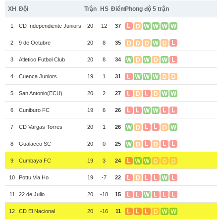
XH
Đội
Trận
HS
Điểm
Phong độ 5 trận
1
CD Independiente Juniors
20
12
37
2
9 de Octubre
20
8
35
3
Atletico Futbol Club
20
8
34
4
Cuenca Juniors
19
1
31
5
San Antonio(ECU)
20
2
27
6
Cuniburo FC
19
6
26
7
CD Vargas Torres
20
1
26
8
Gualaceo SC
20
0
25
9
Cumbaya FC
19
3
24
10
Pottu Via Ho
19
-7
22
11
22 de Julio
20
-18
15
12
CD El Nacional
20
-16
11