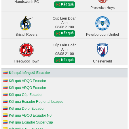
Handsworth FC
Kết quả
Prestwich Heys
Cúp Liên Đoàn
Anh
08/08 21:00
Kết quả
Bristol Rovers
Peterborough United
Cúp Liên Đoàn
Anh
08/08 21:00
Kết quả
Fleetwood Town
Chesterfield
Kết quả bóng đá Ecuador
Kết quả VĐQG Ecuador
Kết quả VĐQG Ecuador
Kết quả Cúp Ecuador
Kết quả Ecuador Regional League
Kết quả Dự bị Ecuador
Kết quả VĐQG Ecuador Nữ
Kết quả Ecuador Super Cup