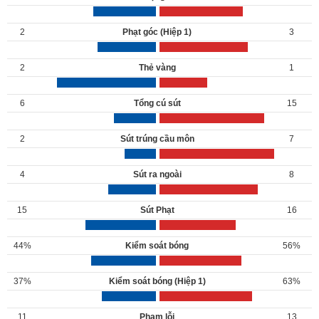
2
Phạt góc (Hiệp 1)
3
2
Thẻ vàng
1
6
Tổng cú sút
15
2
Sút trúng cầu môn
7
4
Sút ra ngoài
8
15
Sút Phạt
16
44%
Kiểm soát bóng
56%
37%
Kiểm soát bóng (Hiệp 1)
63%
11
Phạm lỗi
13