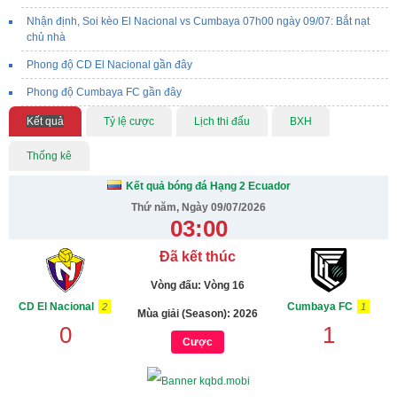
Nhận định, Soi kèo El Nacional vs Cumbaya 07h00 ngày 09/07: Bắt nạt
chủ nhà
Phong độ CD El Nacional gần đây
Phong độ Cumbaya FC gần đây
Kết quả
Tỷ lệ cược
Lịch thi đấu
BXH
Thống kê
Kết quả bóng đá Hạng 2 Ecuador
Thứ năm, Ngày 09/07/2026
03:00
Đã kết thúc
Vòng đấu: Vòng 16
CD El Nacional
Cumbaya FC
2
1
Mùa giải (Season): 2026
0
1
Cược