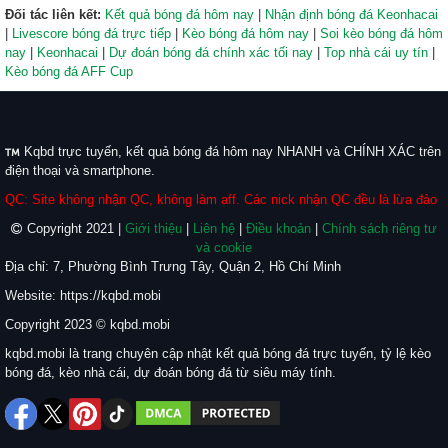
Đối tác liên kết:
Kết quả bóng đá hôm nay
|
Nhận định bóng đá Keonhacai
|
Livescore bóng đá trực tiếp
|
Kèo bóng đá hôm nay
|
Soi kèo bóng đá hôm
nay
|
Keonhacai
|
Dự đoán bóng đá chính xác tối nay
|
Top nhà cái uy tín
|
Kèo bóng đá AFF Cup
Kqbd trực tuyến, kết quả bóng đá hôm nay NHANH và CHÍNH XÁC trên
điện thoại và smartphone.
QC: Site không nhận QC, không làm aff. Các nick nhận QC đều là lừa đảo
Copyright 2021 |
Giới thiệu
|
Liên hệ
|
Điều khoản
|
Chính sách riêng tư
và cookie
Địa chỉ: 7, Phường Bình Trưng Tây, Quận 2, Hồ Chí Minh
Website: https://kqbd.mobi
Copyright 2023 © kqbd.mobi
kqbd.mobi là trang chuyên cập nhật kết quả bóng đá trực tuyến, tỷ lệ kèo
bóng đá, kèo nhà cái, dự đoán bóng đá từ siêu máy tính.