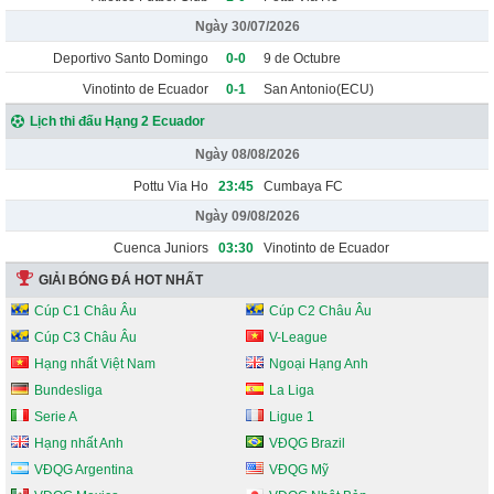
Ngày 30/07/2026
Deportivo Santo Domingo
0-0
9 de Octubre
Vinotinto de Ecuador
0-1
San Antonio(ECU)
Lịch thi đấu Hạng 2 Ecuador
Ngày 08/08/2026
Pottu Via Ho
23:45
Cumbaya FC
Ngày 09/08/2026
Cuenca Juniors
03:30
Vinotinto de Ecuador
GIẢI BÓNG ĐÁ HOT NHẤT
Cúp C1 Châu Âu
Cúp C2 Châu Âu
Cúp C3 Châu Âu
V-League
Hạng nhất Việt Nam
Ngoại Hạng Anh
Bundesliga
La Liga
Serie A
Ligue 1
Hạng nhất Anh
VĐQG Brazil
VĐQG Argentina
VĐQG Mỹ