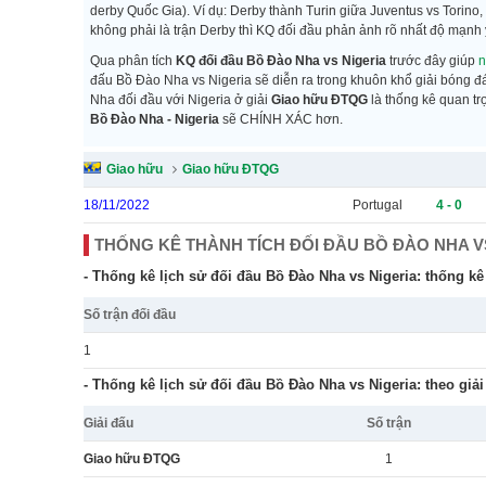
derby Quốc Gia). Ví dụ: Derby thành Turin giữa Juventus vs Torino
không phải là trận Derby thì KQ đối đầu phản ảnh rõ nhất độ mạnh
Qua phân tích
KQ đối đầu Bồ Đào Nha vs Nigeria
trước đây giúp
n
đấu Bồ Đào Nha vs Nigeria sẽ diễn ra trong khuôn khổ giải bóng 
Nha đối đầu với Nigeria ở giải
Giao hữu ĐTQG
là thống kê quan tr
Bồ Đào Nha - Nigeria
sẽ CHÍNH XÁC hơn.
Giao hữu
Giao hữu ĐTQG
18/11/2022
Portugal
4 - 0
THỐNG KÊ THÀNH TÍCH ĐỐI ĐẦU BỒ ĐÀO NHA V
- Thống kê lịch sử đối đầu Bồ Đào Nha vs Nigeria: thống k
Số trận đối đầu
1
- Thống kê lịch sử đối đầu Bồ Đào Nha vs Nigeria: theo giải
Giải đấu
Số trận
Giao hữu ĐTQG
1