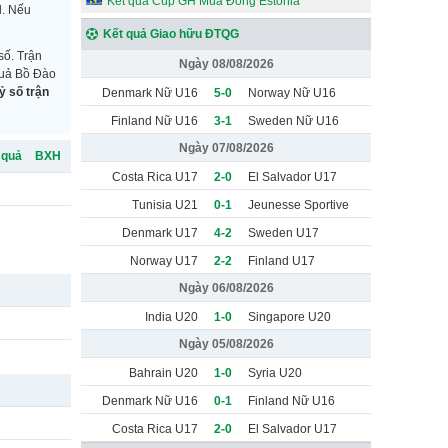
Kết quả Cúp GH Mùa Đông Estonia
l. Nếu
Kết quả Giao hữu ĐTQG
số. Trận
Ngày 08/08/2026
quả Bồ Đào
ỷ số trận
Denmark Nữ U16
5-0
Norway Nữ U16
Finland Nữ U16
3-1
Sweden Nữ U16
Ngày 07/08/2026
 quả
BXH
Costa Rica U17
2-0
El Salvador U17
Tunisia U21
0-1
Jeunesse Sportive
Omrane
Denmark U17
4-2
Sweden U17
Norway U17
2-2
Finland U17
Ngày 06/08/2026
India U20
1-0
Singapore U20
Ngày 05/08/2026
Bahrain U20
1-0
Syria U20
Denmark Nữ U16
0-1
Finland Nữ U16
Costa Rica U17
2-0
El Salvador U17