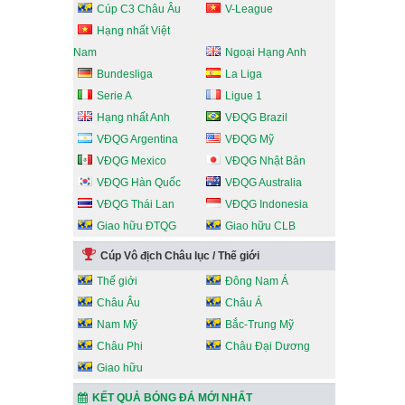
Cúp C3 Châu Âu
V-League
Hạng nhất Việt
Nam
Ngoại Hạng Anh
Bundesliga
La Liga
Serie A
Ligue 1
Hạng nhất Anh
VĐQG Brazil
VĐQG Argentina
VĐQG Mỹ
VĐQG Mexico
VĐQG Nhật Bản
VĐQG Hàn Quốc
VĐQG Australia
VĐQG Thái Lan
VĐQG Indonesia
Giao hữu ĐTQG
Giao hữu CLB
Cúp Vô địch Châu lục / Thế giới
Thế giới
Đông Nam Á
Châu Âu
Châu Á
Nam Mỹ
Bắc-Trung Mỹ
Châu Phi
Châu Đại Dương
Giao hữu
KẾT QUẢ BÓNG ĐÁ MỚI NHẤT