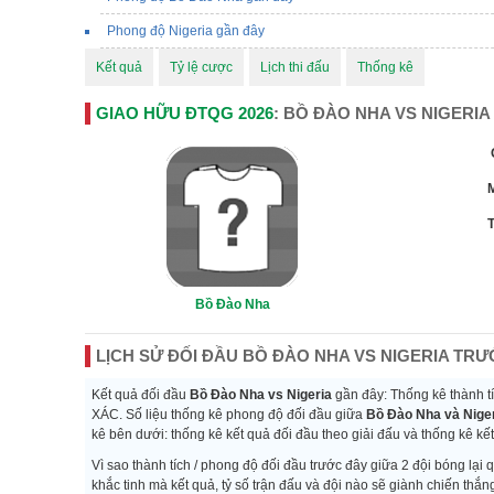
Phong độ Nigeria gần đây
Kết quả
Tỷ lệ cược
Lịch thi đấu
Thống kê
GIAO HỮU ĐTQG 2026
: BỒ ĐÀO NHA VS NIGERIA
M
T
Bồ Đào Nha
LỊCH SỬ ĐỐI ĐẦU BỒ ĐÀO NHA VS NIGERIA TR
Kết quả đối đầu
Bồ Đào Nha vs Nigeria
gần đây: Thống kê thành t
XÁC. Số liệu thống kê phong độ đối đầu giữa
Bồ Đào Nha và Nige
kê bên dưới: thống kê kết quả đối đầu theo giải đấu và thống kê kế
Vì sao thành tích / phong độ đối đầu trước đây giữa 2 đội bóng lạ
khắc tinh mà kết quả, tỷ số trận đấu và đội nào sẽ giành chiến thắ