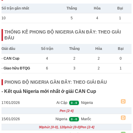
Số trận gần nhất
Thắng
Hòa
Bại
10
5
4
1
THỐNG KÊ PHONG ĐỘ NIGERIA GẦN ĐÂY: THEO GIẢI
ĐẤU
Giải đấu
Số trận
Thắng
Hòa
Bại
-
CAN Cup
4
2
2
0
-
Giao hữu ĐTQG
6
3
2
1
PHONG ĐỘ NIGERIA GẦN ĐÂY: THEO GIẢI ĐẤU
- Kết quả Nigeria mới nhất ở giải CAN Cup
17/01/2026
Ai Cập
Nigeria
0
-
0
Pen [2-4]
15/01/2026
Nigeria
Marốc
0
-
0
90phút [0-0], 120phút [0-0]Pen [2-4]