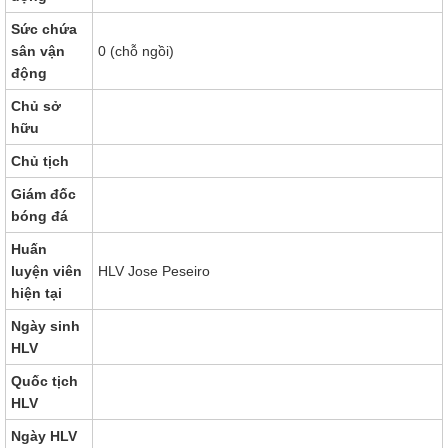
Sức chứa
sân vận
0 (chỗ ngồi)
động
Chủ sở
hữu
Chủ tịch
Giám đốc
bóng đá
Huấn
luyện viên
HLV Jose Peseiro
hiện tại
Ngày sinh
HLV
Quốc tịch
HLV
Ngày HLV