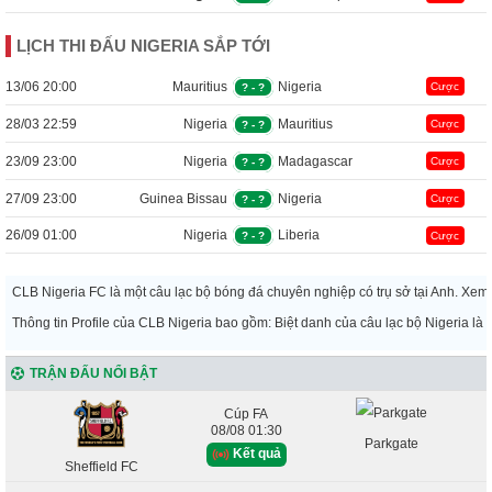
LỊCH THI ĐẤU NIGERIA SẮP TỚI
13/06 20:00
Mauritius
Nigeria
Cược
?
-
?
28/03 22:59
Nigeria
Mauritius
Cược
?
-
?
23/09 23:00
Nigeria
Madagascar
Cược
?
-
?
27/09 23:00
Guinea Bissau
Nigeria
Cược
?
-
?
26/09 01:00
Nigeria
Liberia
Cược
?
-
?
CLB Nigeria FC là một câu lạc bộ bóng đá chuyên nghiệp có trụ sở tại Anh. Xem 
Thông tin Profile của CLB Nigeria bao gồm: Biệt danh của câu lạc bộ Nigeria l
TRẬN ĐẤU NỔI BẬT
Cúp FA
08/08 01:30
Parkgate
Kết quả
Sheffield FC