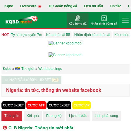
Kqbd
Livescore
Dự đoán bóng đá
Lịch thi đấu
Tin tức
L
Kèo bóng đá
Nhận định bóng đá
HOT:
Tỷ số trực tuyến 7m
Kèo nhà cái 55
Nhận định kèo nhà cái
Kèo nhà c
Kqbd
»
Thế giới
»
World placings
»» NẠP ĐẦU x100% - 8XBET
Nigeria: tin tức, thông tin website facebook
CƯỢC 8XBET
CƯỢC AFF
CƯỢC 8XBET
CƯỢC VIP
Thông tin
Kết quả
Phong độ
Lịch thi đấu
Lịch phát sóng
CLB Nigeria: Thông tin mới nhất