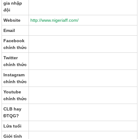
gia nhập
đội
Website
http://www.nigeriaff.com/
Email
Facebook
chính thức
Twitter
chính thức
Instagram
chính thức
Youtube
chính thức
CLB hay
ĐTQG?
Lứa tuổi
Giới tính