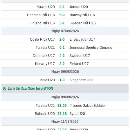
Kuwait U20
0-1
Jordan U20
Denmark Nữ U16
5-0
Norway Nữ U16
Finland Nữ U16
3-1
Sweden Nữ U16
Ngày 07/08/2026
Costa Rica U17
2-0
El Salvador U17
Tunisia U21
0-1
Jeunesse Sportive Omrane
Denmark U17
4-2
Sweden U17
Norway U17
2-2
Finland U17
Ngày 06/08/2026
India U20
1-0
Singapore U20
Lịch thi đấu Giao hữu ĐTQG
Ngày 09/08/2026
Tunisia U21
23:00
Progres Sakiet Eddaier
Bahrain U20
23:15
Syria U20
Ngày 11/08/2026
Kuwait U20
23:30
Jordan U20