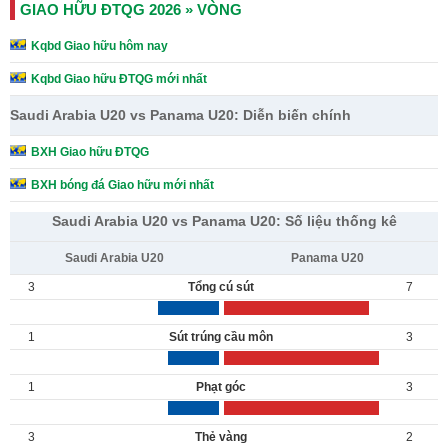
GIAO HỮU ĐTQG 2026 » VÒNG
Kqbd Giao hữu hôm nay
Kqbd Giao hữu ĐTQG mới nhất
Saudi Arabia U20 vs Panama U20: Diễn biến chính
BXH Giao hữu ĐTQG
BXH bóng đá Giao hữu mới nhất
Saudi Arabia U20 vs Panama U20: Số liệu thống kê
Saudi Arabia U20
Panama U20
3
Tổng cú sút
7
1
Sút trúng cầu môn
3
1
Phạt góc
3
3
Thẻ vàng
2