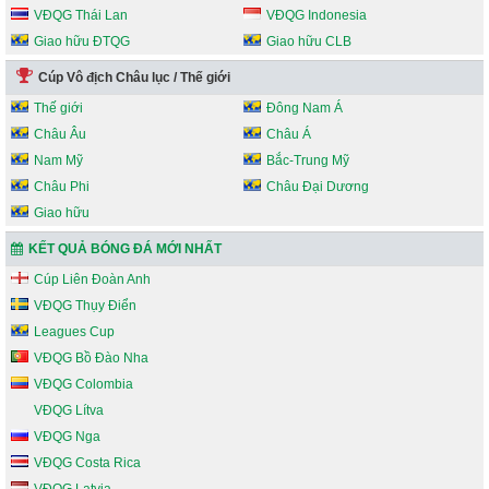
VĐQG Thái Lan
VĐQG Indonesia
Giao hữu ĐTQG
Giao hữu CLB
Cúp Vô địch Châu lục / Thế giới
Thế giới
Đông Nam Á
Châu Âu
Châu Á
Nam Mỹ
Bắc-Trung Mỹ
Châu Phi
Châu Đại Dương
Giao hữu
KẾT QUẢ BÓNG ĐÁ MỚI NHẤT
Cúp Liên Đoàn Anh
VĐQG Thụy Điển
Leagues Cup
VĐQG Bồ Đào Nha
VĐQG Colombia
VĐQG Lítva
VĐQG Nga
VĐQG Costa Rica