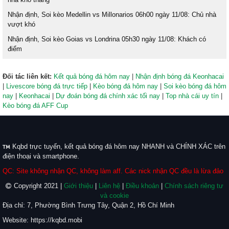
Nhận định, Soi kèo Medellin vs Millonarios 06h00 ngày 11/08: Chủ nhà
vượt khó
Nhận định, Soi kèo Goias vs Londrina 05h30 ngày 11/08: Khách có
điểm
Đối tác liên kết:
Kết quả bóng đá hôm nay
|
Nhận định bóng đá Keonhacai
|
Livescore bóng đá trực tiếp
|
Kèo bóng đá hôm nay
|
Soi kèo bóng đá hôm
nay
|
Keonhacai
|
Dự đoán bóng đá chính xác tối nay
|
Top nhà cái uy tín
|
Kèo bóng đá AFF Cup
Kqbd trực tuyến, kết quả bóng đá hôm nay NHANH và CHÍNH XÁC trên
điện thoại và smartphone.
QC: Site không nhận QC, không làm aff. Các nick nhận QC đều là lừa đảo
Copyright 2021 |
Giới thiệu
|
Liên hệ
|
Điều khoản
|
Chính sách riêng tư
và cookie
Địa chỉ: 7, Phường Bình Trưng Tây, Quận 2, Hồ Chí Minh
Website: https://kqbd.mobi