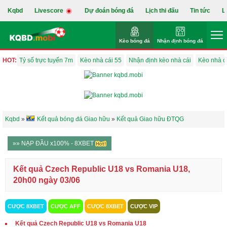
Kqbd
Livescore
Dự đoán bóng đá
Lịch thi đấu
Tin tức
L
Kèo bóng đá
Nhận định bóng đá
HOT:
Tỷ số trực tuyến 7m
Kèo nhà cái 55
Nhận định kèo nhà cái
Kèo nhà c
Kqbd
»
Kết quả bóng đá Giao hữu
»
Kết quả Giao hữu ĐTQG
»» NẠP ĐẦU x100% - 8XBET
Kết quả Czech Republic U18 vs Romania U18,
20h00 ngày 03/06
CƯỢC 8XBET
CƯỢC AFF
CƯỢC 8XBET
CƯỢC VIP
Kết quả Czech Republic U18 vs Romania U18