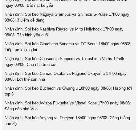
ngày 08/08: Bắt nạt kẻ yếu
Nhận định, Soi kèo Nagoya Grampus vs Shimizu S-Pulse 17h00 ngày
08/08: 3 điểm dễ dàng
Nhận định, Soi kèo Kashiwa Reysol vs Mito Hollyhock 17h00 ngày
08/08: Tân binh yếu đuối
Nhận định, Soi kèo Gimcheon Sangmu vs FC Seoul 18h00 ngày 08/08:
Tiếp tục khựng lại
Nhận định, Soi kèo Consadole Sapporo vs Tokushima Vortis 12h45
ngày 08/08: Chủ nhà trên cơ
Nhận định, Soi kèo Cerezo Osaka vs Fagiano Okayama 17h00 ngày
08/08: Lợi thế sân nhà
Nhận định, Soi kèo Bucheon vs Gwangju 18h00 ngày 08/08: Hướng tới
top 6
Nhận định, Soi kèo Avispa Fukuoka vs Vissel Kobe 17h00 ngày 08/08:
Đẳng cấp nhà Vua
Nhận định, Soi kèo Anyang vs Daejeon 18h00 ngày 08/08: Căng thẳng
cao độ