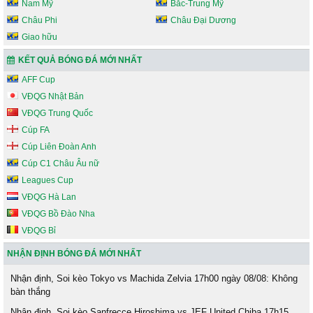
Nam Mỹ
Bắc-Trung Mỹ
Châu Phi
Châu Đại Dương
Giao hữu
KẾT QUẢ BÓNG ĐÁ MỚI NHẤT
AFF Cup
VĐQG Nhật Bản
VĐQG Trung Quốc
Cúp FA
Cúp Liên Đoàn Anh
Cúp C1 Châu Âu nữ
Leagues Cup
VĐQG Hà Lan
VĐQG Bồ Đào Nha
VĐQG Bỉ
NHẬN ĐỊNH BÓNG ĐÁ MỚI NHẤT
Nhận định, Soi kèo Tokyo vs Machida Zelvia 17h00 ngày 08/08: Không
bàn thắng
Nhận định, Soi kèo Sanfrecce Hiroshima vs JEF United Chiba 17h15