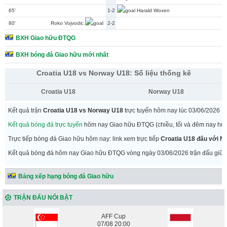
65'
Harald Woxen
1-2
80'
Roko Vojvodic
2-2
BXH Giao hữu ĐTQG
BXH bóng đá Giao hữu mới nhất
Croatia U18 vs Norway U18: Số liệu thống kê
Croatia U18
Norway U18
Kết quả trận
Croatia U18 vs Norway U18
trực tuyến hôm nay lúc 03/06/2026 
Kết quả bóng đá trực tuyến
hôm nay Giao hữu ĐTQG (chiều, tối và đêm nay hn)
Trực tiếp bóng đá Giao hữu hôm nay: link xem trực tiếp
Croatia U18 đấu với N
Kết quả bóng đá hôm nay Giao hữu ĐTQG vòng ngày 03/06/2026 trận đấu giữa C
Bảng xếp hạng bóng đá Giao hữu
TRẬN ĐẤU NỔI BẬT
AFF Cup
07/08 20:00