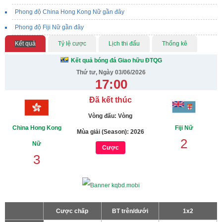
Phong độ China Hong Kong Nữ gần đây
Phong độ Fiji Nữ gần đây
Kết quả
Tỷ lệ cược
Lịch thi đấu
Thống kê
Kết quả bóng đá Giao hữu ĐTQG
Thứ tư, Ngày 03/06/2026
17:00
Đã kết thúc
Vòng đấu: Vòng
China Hong Kong
Fiji Nữ
Mùa giải (Season): 2026
2
Nữ
Cược
3
Cược chấp
BT trên/dưới
1x2