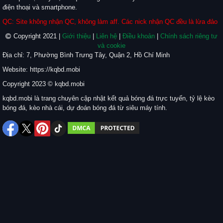
điện thoại và smartphone.
QC: Site không nhận QC, không làm aff. Các nick nhận QC đều là lừa đảo
Copyright 2021 |
Giới thiệu
|
Liên hệ
|
Điều khoản
|
Chính sách riêng tư
và cookie
Địa chỉ: 7, Phường Bình Trưng Tây, Quận 2, Hồ Chí Minh
Website: https://kqbd.mobi
Copyright 2023 © kqbd.mobi
kqbd.mobi là trang chuyên cập nhật kết quả bóng đá trực tuyến, tỷ lệ kèo
bóng đá, kèo nhà cái, dự đoán bóng đá từ siêu máy tính.