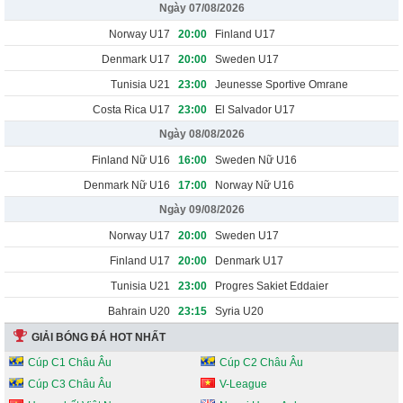
Ngày 07/08/2026
Norway U17
20:00
Finland U17
Denmark U17
20:00
Sweden U17
Tunisia U21
23:00
Jeunesse Sportive Omrane
Costa Rica U17
23:00
El Salvador U17
Ngày 08/08/2026
Finland Nữ U16
16:00
Sweden Nữ U16
Denmark Nữ U16
17:00
Norway Nữ U16
Ngày 09/08/2026
Norway U17
20:00
Sweden U17
Finland U17
20:00
Denmark U17
Tunisia U21
23:00
Progres Sakiet Eddaier
Bahrain U20
23:15
Syria U20
GIẢI BÓNG ĐÁ HOT NHẤT
Cúp C1 Châu Âu
Cúp C2 Châu Âu
Cúp C3 Châu Âu
V-League