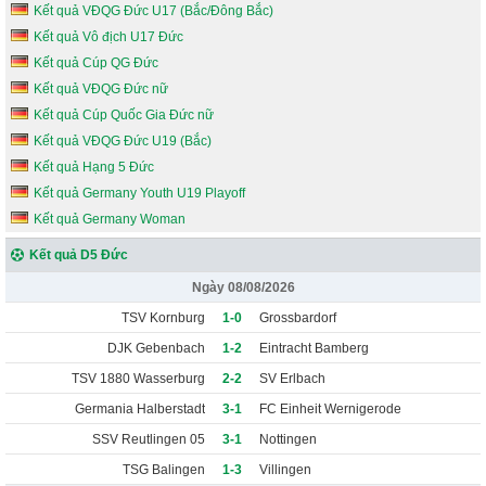
Kết quả VĐQG Đức U17 (Bắc/Đông Bắc)
Kết quả Vô địch U17 Đức
Kết quả Cúp QG Đức
Kết quả VĐQG Đức nữ
Kết quả Cúp Quốc Gia Đức nữ
Kết quả VĐQG Đức U19 (Bắc)
Kết quả Hạng 5 Đức
Kết quả Germany Youth U19 Playoff
Kết quả Germany Woman
Kết quả D5 Đức
Ngày 08/08/2026
TSV Kornburg
1-0
Grossbardorf
DJK Gebenbach
1-2
Eintracht Bamberg
TSV 1880 Wasserburg
2-2
SV Erlbach
Germania Halberstadt
3-1
FC Einheit Wernigerode
SSV Reutlingen 05
3-1
Nottingen
TSG Balingen
1-3
Villingen