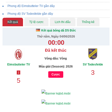
Phong độ Eimsbutteler TV gần đây
Phong độ SV Todesfelde gần đây
Kết quả
Tỷ lệ cược
Lịch thi đấu
Thống kê
Kết quả bóng đá D5 Đức
Thứ năm, Ngày 04/06/2026
00:00
Đã kết thúc
Vòng đấu: Vòng
Eimsbutteler TV
SV Todesfelde
Mùa giải (Season): 2026
3
1
Cược
5