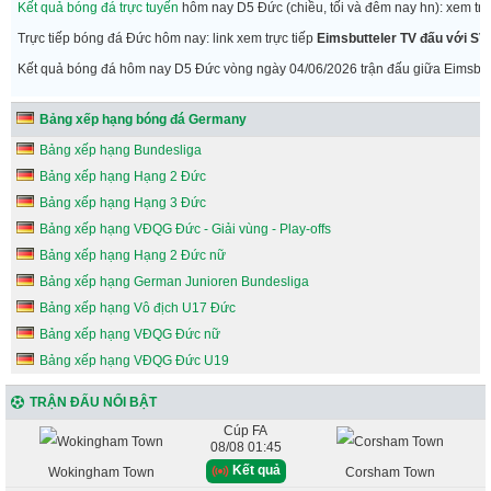
Kết quả bóng đá trực tuyến
hôm nay D5 Đức (chiều, tối và đêm nay hn): xem tr
Trực tiếp bóng đá Đức hôm nay: link xem trực tiếp
Eimsbutteler TV đấu với SV
Kết quả bóng đá hôm nay D5 Đức vòng ngày 04/06/2026 trận đấu giữa Eimsbutte
Bảng xếp hạng bóng đá Germany
Bảng xếp hạng Bundesliga
Bảng xếp hạng Hạng 2 Đức
Bảng xếp hạng Hạng 3 Đức
Bảng xếp hạng VĐQG Đức - Giải vùng - Play-offs
Bảng xếp hạng Hạng 2 Đức nữ
Bảng xếp hạng German Junioren Bundesliga
Bảng xếp hạng Vô địch U17 Đức
Bảng xếp hạng VĐQG Đức nữ
Bảng xếp hạng VĐQG Đức U19
TRẬN ĐẤU NỔI BẬT
Cúp FA
08/08 01:45
Kết quả
Wokingham Town
Corsham Town