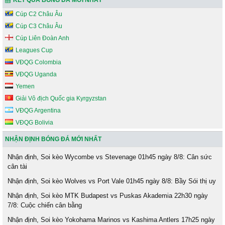
Cúp C2 Châu Âu
Cúp C3 Châu Âu
Cúp Liên Đoàn Anh
Leagues Cup
VĐQG Colombia
VĐQG Uganda
Yemen
Giải Vô địch Quốc gia Kyrgyzstan
VĐQG Argentina
VĐQG Bolivia
NHẬN ĐỊNH BÓNG ĐÁ MỚI NHẤT
Nhận định, Soi kèo Wycombe vs Stevenage 01h45 ngày 8/8: Cân sức
cân tài
Nhận định, Soi kèo Wolves vs Port Vale 01h45 ngày 8/8: Bầy Sói thị uy
Nhận định, Soi kèo MTK Budapest vs Puskas Akademia 22h30 ngày
7/8: Cuộc chiến cân bằng
Nhận định, Soi kèo Yokohama Marinos vs Kashima Antlers 17h25 ngày