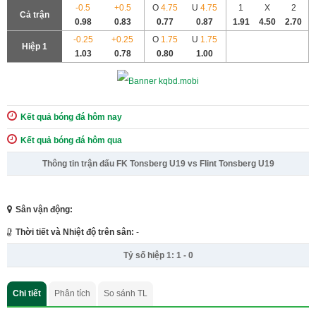
-
0.5
+
0.5
O
4.75
U
4.75
1
X
2
Cả trận
0.98
0.83
0.77
0.87
1.91
4.50
2.70
-
0.25
+
0.25
O
1.75
U
1.75
Hiệp 1
1.03
0.78
0.80
1.00
Kết quả bóng đá hôm nay
Kết quả bóng đá hôm qua
Thông tin trận đấu FK Tonsberg U19 vs Flint Tonsberg U19
Sân vận động:
Thời tiết và Nhiệt độ trên sân:
-
Tỷ số hiệp 1:
1
-
0
Chi tiết
Phân tích
So sánh TL