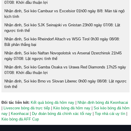
07/08: Khởi đầu thuận lợi
Nhận định, Soi kèo Cambuur vs Excelsior 01h00 ngày 8/8: Màn tái ngộ
kịch tính
Nhận định, Soi kèo SJK Seinajoki vs Gnistan 23h00 ngày 07/08: Lật
ngược tình thế
Nhận định, Soi kèo Rheindorf Altach vs WSG Tirol 0h30 ngày 08/08:
Bất phân thắng bại
Nhận định, Soi kèo Naftan Novopolotsk vs Arsenal Dzerzhinsk 21h45
ngày 07/08: Lật ngược tình thế
Nhận định, Soi kèo Gamba Osaka vs Urawa Red Diamonds 17h25 ngày
07/08: Khởi đầu thuận lợi
Nhận định, Soi kèo Brno vs Slovan Liberec 0h00 ngày 08/08: Lật ngược
tình thế
Đối tác liên kết:
Kết quả bóng đá hôm nay
|
Nhận định bóng đá Keonhacai
|
Livescore bóng đá trực tiếp
|
Kèo bóng đá hôm nay
|
Soi kèo bóng đá hôm
nay
|
Keonhacai
|
Dự đoán bóng đá chính xác tối nay
|
Top nhà cái uy tín
|
Kèo bóng đá AFF Cup