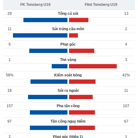
FK Tonsberg U19
Flint Tonsberg U19
29
Tổng cú sút
13
11
Sút trúng cầu môn
2
6
Phạt góc
4
1
Thẻ vàng
3
58%
Kiểm soát bóng
42%
18
Sút ra ngoài
11
157
Pha tấn công
107
97
Tấn công nguy hiểm
67
2
Phạt góc (Hiệp 1)
1