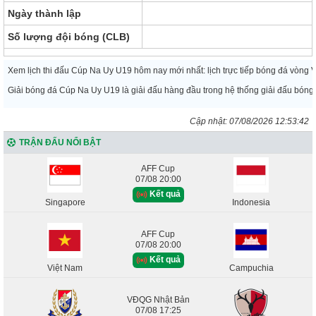
Ngày thành lập
Số lượng đội bóng (CLB)
Xem lịch thi đấu Cúp Na Uy U19 hôm nay mới nhất: lịch trực tiếp bóng đá vòng
Giải bóng đá Cúp Na Uy U19 là giải đấu hàng đầu trong hệ thống giải đấu bóng 
Cập nhật:
07/08/2026 12:53:42
TRẬN ĐẤU NỔI BẬT
AFF Cup
07/08 20:00
Kết quả
Singapore
Indonesia
AFF Cup
07/08 20:00
Kết quả
Việt Nam
Campuchia
VĐQG Nhật Bản
07/08 17:25