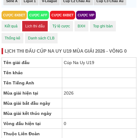
Serie A
Ligue 1
V-League
Cúp C2 Châu Âu
Cúp C3 Châu Âu
CƯỢC 8XBET
CƯỢC AFF
CƯỢC 8XBET
CƯỢC VIP
Kết quả
Lịch thi đấu
Tỷ lệ cược
BXH
Top ghi bàn
Thống kê
Danh sách CLB
LỊCH THI ĐẤU CÚP NA UY U19 MÙA GIẢI 2026 - VÒNG 0
Tên giải đấu
Cúp Na Uy U19
Tên khác
Tên Tiếng Anh
Mùa giải hiện tại
2026
Mùa giải bắt đầu ngày
Mùa giải kết thúc ngày
Vòng đấu hiện tại
0
Thuộc Liên Đoàn