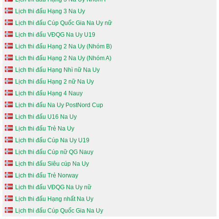
Lịch thi đấu Hạng 3 Na Uy
Lịch thi đấu Cúp Quốc Gia Na Uy nữ
Lịch thi đấu VĐQG Na Uy U19
Lịch thi đấu Hạng 2 Na Uy (Nhóm B)
Lịch thi đấu Hạng 2 Na Uy (Nhóm A)
Lịch thi đấu Hạng Nhì nữ Na Uy
Lịch thi đấu Hạng 2 nữ Na Uy
Lịch thi đấu Hạng 4 Nauy
Lịch thi đấu Na Uy PostNord Cup
Lịch thi đấu U16 Na Uy
Lịch thi đấu Trẻ Na Uy
Lịch thi đấu Cúp Na Uy U19
Lịch thi đấu Cúp nữ QG Nauy
Lịch thi đấu Siêu cúp Na Uy
Lịch thi đấu Trẻ Norway
Lịch thi đấu VĐQG Na Uy nữ
Lịch thi đấu Hạng nhất Na Uy
Lịch thi đấu Cúp Quốc Gia Na Uy