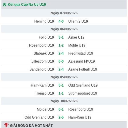
Kết quả Cúp Na Uy U19
Ngày 07/08/2026
Heming U19
4-0
Ullern 2 U19
Ngày 06/08/2026
Follo U19
3-1
Asker U19
Rosenborg U19
1-2
Molde U19
Stabaek U19
2-4
Fredrikstad U19
Lillestrom U19
6-0
Aalesund FKU19
Sandefjord U19
2-4
Asane Fotball U19
Ngày 05/08/2026
Ham-Kam U19
5-1
Odd Grenland U19
Tromso U19
1-1
Stromsgodset U19
Ngày 30/07/2026
Molde U19
0-1
Rosenborg U19
Odd Grenland U19
2-5
Ham-Kam U19
GIẢI BÓNG ĐÁ HOT NHẤT