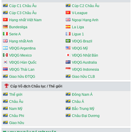
Cúp C1 Châu Âu
Cúp C2 Châu Âu
Cúp C3 Châu Âu
V-League
Hạng nhất Việt Nam
Ngoại Hạng Anh
Bundesliga
La Liga
Serie A
Ligue 1
Hạng nhất Anh
VĐQG Brazil
VĐQG Argentina
VĐQG Mỹ
VĐQG Mexico
VĐQG Nhật Bản
VĐQG Hàn Quốc
VĐQG Australia
VĐQG Thái Lan
VĐQG Indonesia
Giao hữu ĐTQG
Giao hữu CLB
Cúp Vô địch Châu lục / Thế giới
Thế giới
Đông Nam Á
Châu Âu
Châu Á
Nam Mỹ
Bắc-Trung Mỹ
Châu Phi
Châu Đại Dương
Giao hữu