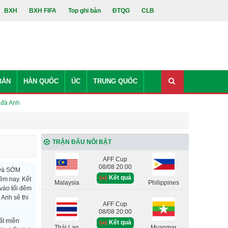
BXH
BXH FIFA
Top ghi bàn
ĐTQG
CLB
BẢN
HÀN QUỐC
ÚC
TRUNG QUỐC
 đá Anh
TRẬN ĐẤU NỔI BẬT
AFF Cup
08/08 20:00
 và SỚM
Kết quả
êm nay. Kết
Malaysia
Philippines
 vào tối đêm
Anh sẽ thi
AFF Cup
08/08 20:00
ất miền
Kết quả
Thái Lan
Myanmar