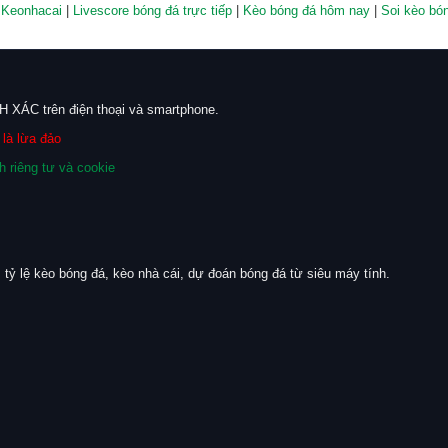
 Keonhacai
|
Livescore bóng đá trực tiếp
|
Kèo bóng đá hôm nay
|
Soi kèo bó
 XÁC trên điện thoại và smartphone.
là lừa đảo
h riêng tư và cookie
 tỷ lệ kèo bóng đá, kèo nhà cái, dự đoán bóng đá từ siêu máy tính.