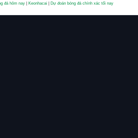
ng đá hôm nay
|
Keonhacai
|
Dự đoán bóng đá chính xác tối nay