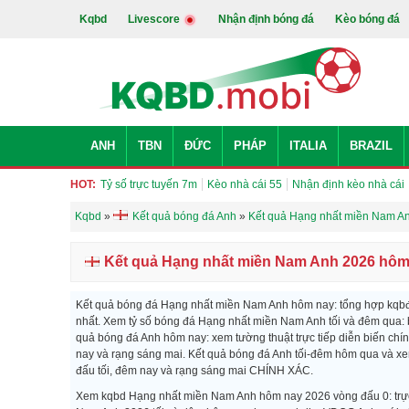
Kqbd
Livescore
Nhận định bóng đá
Kèo bóng đá
ANH
TBN
ĐỨC
PHÁP
ITALIA
BRAZIL
HOT:
Tỷ số trực tuyến 7m
Kèo nhà cái 55
Nhận định kèo nhà cái
Kqbd
»
Kết quả bóng đá Anh
»
Kết quả Hạng nhất miền Nam A
Kết quả Hạng nhất miền Nam Anh 2026 hôm
Kết quả bóng đá Hạng nhất miền Nam Anh hôm nay: tổng hợp kqb
nhất. Xem tỷ số bóng đá Hạng nhất miền Nam Anh tối và đêm qua: 
quả bóng đá Anh hôm nay: xem tường thuật trực tiếp diễn biến chín
nay và rạng sáng mai. Kết quả bóng đá Anh tối-đêm hôm qua và 
đấu tối, đêm nay và rạng sáng mai CHÍNH XÁC.
Xem kqbd Hạng nhất miền Nam Anh hôm nay 2026 vòng đấu 0: trực 