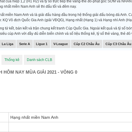
 của hiệp 1,2 (H1 H2) và tỷ số trực tiếp thẻ vàng-thẻ đỏ-phạt góc SỚM và NHAN
 nhất miền Nam Anh sẽ thi đấu tối và đêm nay.
ất miền Nam Anh và là giải đấu hàng đầu trong hệ thống giải đấu bóng đá Anh. C
: KQ Vô địch Quốc Gia Anh (giải VĐQG), Hạng nhất (Hạng 1) và Hạng nhì Anh (Hạ
tứ kết, bán kết và trận chung kết tranh Cúp Quốc Gia. Ngoài kết quả và tỷ số b
u cúp Anh với đầy đủ diễn biến chính và số liệu thống kê, tỷ số thẻ vàng, thẻ đỏ 
La Liga
Serie A
Ligue 1
V-League
Cúp C2 Châu Âu
Cúp C3 Châu Âu
Thống kê
Danh sách CLB
HÔM NAY MÙA GIẢI 2021 - VÒNG 0
Hạng nhất miền Nam Anh