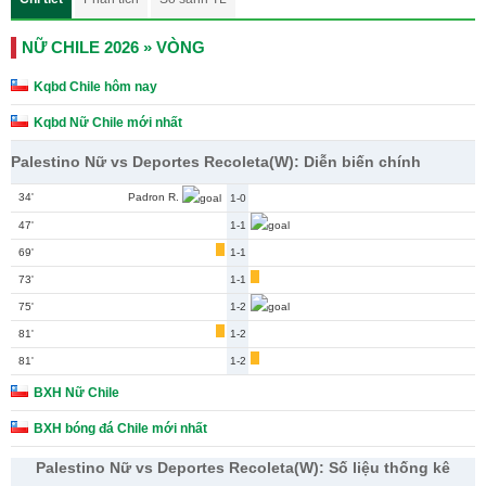
NỮ CHILE 2026 » VÒNG
Kqbd Chile hôm nay
Kqbd Nữ Chile mới nhất
Palestino Nữ vs Deportes Recoleta(W): Diễn biến chính
34'
Padron R.
1-0
47'
1-1
69'
1-1
73'
1-1
75'
1-2
81'
1-2
81'
1-2
BXH Nữ Chile
BXH bóng đá Chile mới nhất
Palestino Nữ vs Deportes Recoleta(W): Số liệu thống kê