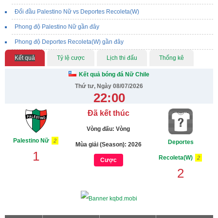
Đối đầu Palestino Nữ vs Deportes Recoleta(W)
Phong độ Palestino Nữ gần đây
Phong độ Deportes Recoleta(W) gần đây
Kết quả
Tỷ lệ cược
Lịch thi đấu
Thống kê
Kết quả bóng đá Nữ Chile
Thứ tư, Ngày 08/07/2026
22:00
Đã kết thúc
Vòng đấu: Vòng
Palestino Nữ
2
Deportes
Mùa giải (Season): 2026
1
Recoleta(W)
2
Cược
2