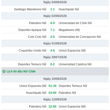
Ngày 04/08/2026
Santiago Wanderers Nữ
1-1
Huachipato Nữ
Ngày 02/08/2026
Palestino Nữ
0-0
Universidad de Chile Nữ
Deportes Iquique Nữ
7-1
Magallanes (W)
Colo Colo Nữ
2-0
Universidad de Concepcion Nữ
Ngày 01/08/2026
Coquimbo Unido Nữ
4-0
Union Espanola (W)
Ngày 29/07/2026
Deportes Temuco Nữ
0-2
Universidad Catolica Nữ
Lịch thi đấu Nữ Chile
Ngày 10/08/2026
Union Espanola (W)
01:30
Deportes Temuco Nữ
Huachipato Nữ
03:00
Palestino Nữ
Ngày 12/08/2026
Palestino Nữ
22:00
Union Espanola (W)