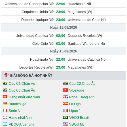
Universidad de Concepcion Nữ
22:00
Huachipato Nữ
Coquimbo Unido Nữ
23:00
Magallanes (W)
Deportes Iquique Nữ
23:00
Universidad de Chile Nữ
Ngày 13/08/2026
Universidad Catolica Nữ
02:00
Deportes Recoleta(W)
Colo Colo Nữ
03:00
Santiago Wanderers Nữ
Ngày 15/08/2026
Huachipato Nữ
22:00
Universidad Catolica Nữ
Deportes Recoleta(W)
23:00
Magallanes (W)
GIẢI BÓNG ĐÁ HOT NHẤT
Cúp C1 Châu Âu
Cúp C2 Châu Âu
Cúp C3 Châu Âu
V-League
Hạng nhất Việt Nam
Ngoại Hạng Anh
Bundesliga
La Liga
Serie A
Ligue 1
Hạng nhất Anh
VĐQG Brazil
VĐQG Argentina
VĐQG Mỹ