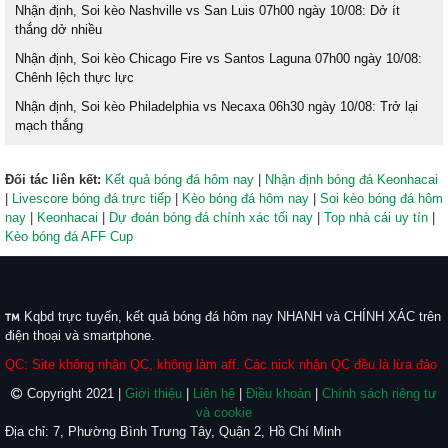
Nhận định, Soi kèo Nashville vs San Luis 07h00 ngày 10/08: Dở ít
thắng dở nhiều
Nhận định, Soi kèo Chicago Fire vs Santos Laguna 07h00 ngày 10/08:
Chênh lệch thực lực
Nhận định, Soi kèo Philadelphia vs Necaxa 06h30 ngày 10/08: Trở lại
mạch thắng
Đối tác liên kết:
Kết quả bóng đá hôm nay
|
Nhận định bóng đá Keonhacai
|
Livescore bóng đá trực tiếp
|
Kèo bóng đá hôm nay
|
Soi kèo bóng đá hôm
nay
|
Keonhacai
|
Dự đoán bóng đá chính xác tối nay
|
Top nhà cái uy tín
|
Kèo bóng đá AFF Cup
Kqbd trực tuyến, kết quả bóng đá hôm nay NHANH và CHÍNH XÁC trên
điện thoại và smartphone.
QC: Site không nhận QC, không làm aff. Các nick nhận QC đều là lừa đảo
Copyright 2021 |
Giới thiệu
|
Liên hệ
|
Điều khoản
|
Chính sách riêng tư
và cookie
Địa chỉ: 7, Phường Bình Trưng Tây, Quận 2, Hồ Chí Minh