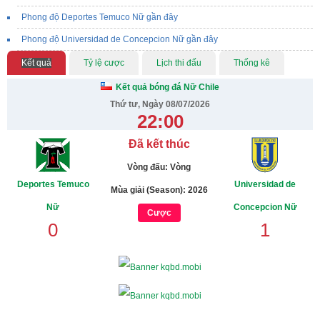
Phong độ Deportes Temuco Nữ gần đây
Phong độ Universidad de Concepcion Nữ gần đây
Kết quả
Tỷ lệ cược
Lịch thi đấu
Thống kê
Kết quả bóng đá Nữ Chile
Thứ tư, Ngày 08/07/2026
22:00
Đã kết thúc
Vòng đấu: Vòng
Deportes Temuco
Universidad de
Mùa giải (Season): 2026
Nữ
Concepcion Nữ
Cược
0
1