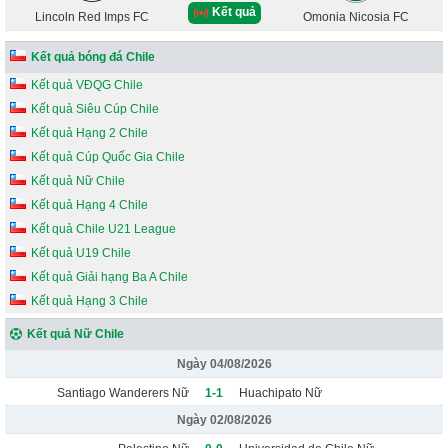
Kết quả
Lincoln Red Imps FC
Omonia Nicosia FC
Kết quả bóng đá Chile
Kết quả VĐQG Chile
Kết quả Siêu Cúp Chile
Kết quả Hạng 2 Chile
Kết quả Cúp Quốc Gia Chile
Kết quả Nữ Chile
Kết quả Hạng 4 Chile
Kết quả Chile U21 League
Kết quả U19 Chile
Kết quả Giải hạng Ba A Chile
Kết quả Hạng 3 Chile
Kết quả Nữ Chile
Ngày 04/08/2026
Santiago Wanderers Nữ
1-1
Huachipato Nữ
Ngày 02/08/2026