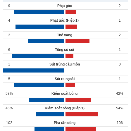
9
Phạt góc
2
4
Phạt góc (Hiệp 1)
1
3
Thẻ vàng
2
6
Tổng cú sút
1
1
Sút trúng cầu môn
0
5
Sút ra ngoài
1
58%
Kiểm soát bóng
42%
46%
Kiểm soát bóng (Hiệp 1)
54%
102
Pha tấn công
106