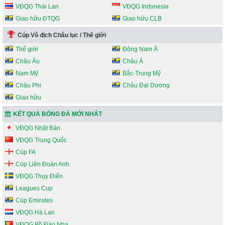
VĐQG Thái Lan
VĐQG Indonesia
Giao hữu ĐTQG
Giao hữu CLB
Cúp Vô địch Châu lục / Thế giới
Thế giới
Đông Nam Á
Châu Âu
Châu Á
Nam Mỹ
Bắc-Trung Mỹ
Châu Phi
Châu Đại Dương
Giao hữu
KẾT QUẢ BÓNG ĐÁ MỚI NHẤT
VĐQG Nhật Bản
VĐQG Trung Quốc
Cúp FA
Cúp Liên Đoàn Anh
VĐQG Thụy Điển
Leagues Cup
Cúp Emirates
VĐQG Hà Lan
VĐQG Bồ Đào Nha