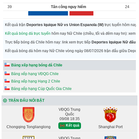
39
Tấn công nguy hiểm
24
Kết quả trận
Deportes Iquique Nữ vs Union Espanola (W)
trực tuyến hôm nay 
Kết quả bóng đá trực tuyến
hôm nay Nữ Chile (chiều, tối và đêm nay hn): xem t
Trực tiếp bóng đá Chile hôm nay: link xem trực tiếp
Deportes Iquique Nữ đấu v
Kết quả bóng đá hôm nay Nữ Chile vòng ngày 08/07/2026 trận đấu giữa Deportes
Bảng xếp hạng bóng đá Chile
Bảng xếp hạng VĐQG Chile
Bảng xếp hạng Hạng 2 Chile
Bảng xếp hạng Cúp Quốc Gia Chile
TRẬN ĐẤU NỔI BẬT
VĐQG Trung
Quốc
09/08 18:35
Kết quả
Chongqing Tonglianglong
Shanghai Port
VĐQG Trung