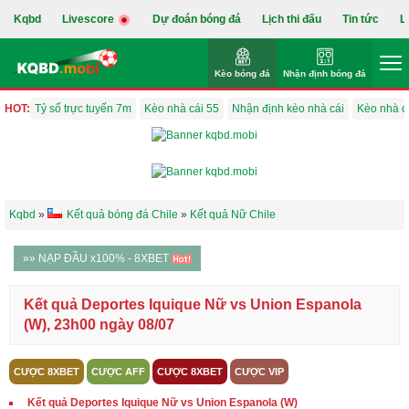
Kqbd
Livescore
Dự đoán bóng đá
Lịch thi đấu
Tin tức
L
Kèo bóng đá
Nhận định bóng đá
HOT:
Tỷ số trực tuyến 7m
Kèo nhà cái 55
Nhận định kèo nhà cái
Kèo nhà c
Kqbd
»
Kết quả bóng đá Chile
»
Kết quả Nữ Chile
»» NẠP ĐẦU x100% - 8XBET
Kết quả Deportes Iquique Nữ vs Union Espanola
(W), 23h00 ngày 08/07
CƯỢC 8XBET
CƯỢC AFF
CƯỢC 8XBET
CƯỢC VIP
Kết quả Deportes Iquique Nữ vs Union Espanola (W)