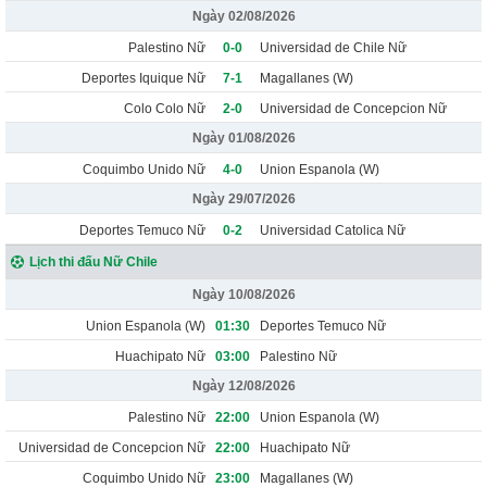
Ngày 02/08/2026
Palestino Nữ
0-0
Universidad de Chile Nữ
Deportes Iquique Nữ
7-1
Magallanes (W)
Colo Colo Nữ
2-0
Universidad de Concepcion Nữ
Ngày 01/08/2026
Coquimbo Unido Nữ
4-0
Union Espanola (W)
Ngày 29/07/2026
Deportes Temuco Nữ
0-2
Universidad Catolica Nữ
Lịch thi đấu Nữ Chile
Ngày 10/08/2026
Union Espanola (W)
01:30
Deportes Temuco Nữ
Huachipato Nữ
03:00
Palestino Nữ
Ngày 12/08/2026
Palestino Nữ
22:00
Union Espanola (W)
Universidad de Concepcion Nữ
22:00
Huachipato Nữ
Coquimbo Unido Nữ
23:00
Magallanes (W)