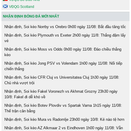
VĐQG Scotland
NHẬN ĐỊNH BÓNG ĐÁ MỚI NHẤT
Nhận định, Soi kèo Norrby vs Orebro 0h00 ngày 11/08: Bắt đầu tăng tốc
Nhận định, Soi kèo Plymouth vs Exeter 2h00 ngày 11/8: Thắng đậm lấy
vé
Nhận định, Soi kèo Moss vs Odds 0h00 ngày 11/08: Đảo chiều thắng
kèo
Nhận định, Soi kèo Jong PSV vs Volendam 1h00 ngày 11/08: Nối tiếp
chiến thắng
Nhận định, Soi kèo CFR Cluj vs Universitatea Cluj 1h30 ngày 11/08:
Chủ nhà vượt trội
Nhận định, Soi kèo Fakel Voronezh vs Akhmat Grozny 23h30 ngày
10/8: Fakel đi dễ khó về
Nhận định, Soi kèo Botev Plovdiv vs Spartak Varna 1h15 ngày 11/08:
Thế trận cân bằng
Nhận định, Soi kèo Mura vs Radomlje 23h00 ngày 10/8: Kẻ nào tệ hơn
Nhận định, Soi kèo AZ Alkmaar 2 vs Eindhoven 1h00 ngày 11/08: Vẫn