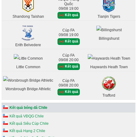
Quốc
09/08 19:00
Kết quả
Shandong Taishan
Tianjin Tigers
Cúp FA
09/08 19:00
Billingshurst
Kết quả
Erith Belvedere
Cúp FA
09/08 20:00
Kết quả
Little Common
Haywards Heath Town
Cúp FA
09/08 20:00
Worsbrough Bridge Athletic
Kết quả
Trafford
Kết quả bóng đá Chile
Kết quả VĐQG Chile
Kết quả Siêu Cúp Chile
Kết quả Hạng 2 Chile