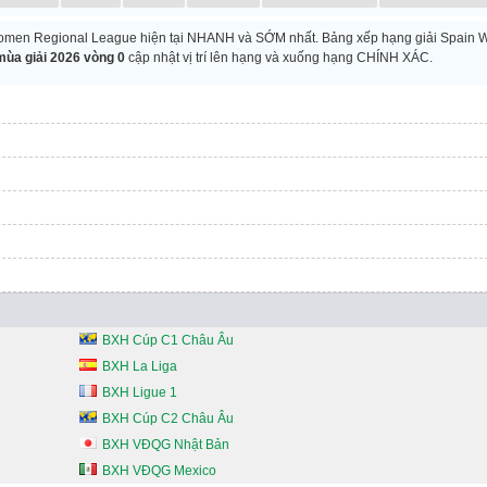
omen Regional League hiện tại NHANH và SỚM nhất. Bảng xếp hạng giải Spain
ùa giải 2026 vòng 0
cập nhật vị trí lên hạng và xuống hạng CHÍNH XÁC.
BXH Cúp C1 Châu Âu
BXH La Liga
BXH Ligue 1
BXH Cúp C2 Châu Âu
BXH VĐQG Nhật Bản
BXH VĐQG Mexico