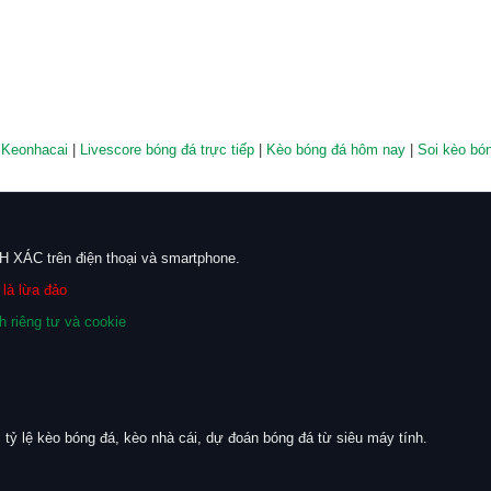
 Keonhacai
|
Livescore bóng đá trực tiếp
|
Kèo bóng đá hôm nay
|
Soi kèo bó
 XÁC trên điện thoại và smartphone.
là lừa đảo
h riêng tư và cookie
 tỷ lệ kèo bóng đá, kèo nhà cái, dự đoán bóng đá từ siêu máy tính.