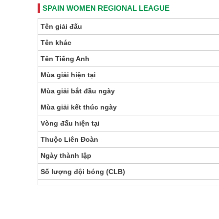
SPAIN WOMEN REGIONAL LEAGUE
Tên giải đấu
Tên khác
Tên Tiếng Anh
Mùa giải hiện tại
Mùa giải bắt đầu ngày
Mùa giải kết thúc ngày
Vòng đấu hiện tại
Thuộc Liên Đoàn
Ngày thành lập
Số lượng đội bóng (CLB)