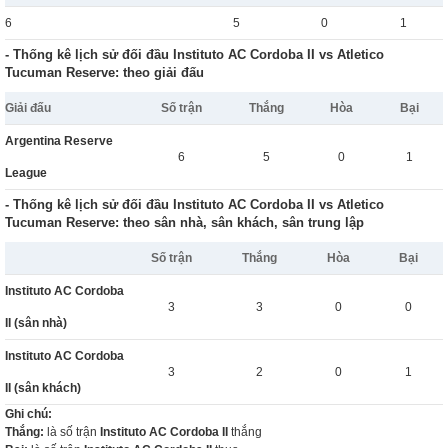
6
5
0
1
- Thống kê lịch sử đối đầu Instituto AC Cordoba II vs Atletico
Tucuman Reserve: theo giải đấu
Giải đấu
Số trận
Thắng
Hòa
Bại
Argentina Reserve
6
5
0
1
League
- Thống kê lịch sử đối đầu Instituto AC Cordoba II vs Atletico
Tucuman Reserve: theo sân nhà, sân khách, sân trung lập
Số trận
Thắng
Hòa
Bại
Instituto AC Cordoba
3
3
0
0
II (sân nhà)
Instituto AC Cordoba
3
2
0
1
II (sân khách)
Ghi chú:
Thắng:
là số trận
Instituto AC Cordoba II
thắng