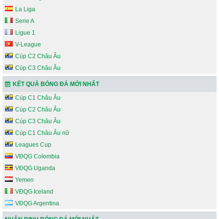
La Liga
Serie A
Ligue 1
V-League
Cúp C2 Châu Âu
Cúp C3 Châu Âu
KẾT QUẢ BÓNG ĐÁ MỚI NHẤT
Cúp C1 Châu Âu
Cúp C2 Châu Âu
Cúp C3 Châu Âu
Cúp C1 Châu Âu nữ
Leagues Cup
VĐQG Colombia
VĐQG Uganda
Yemen
VĐQG Iceland
VĐQG Argentina