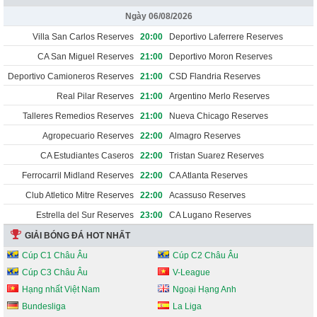
Ngày 06/08/2026
Villa San Carlos Reserves
20:00
Deportivo Laferrere Reserves
CA San Miguel Reserves
21:00
Deportivo Moron Reserves
Deportivo Camioneros Reserves
21:00
CSD Flandria Reserves
Real Pilar Reserves
21:00
Argentino Merlo Reserves
Talleres Remedios Reserves
21:00
Nueva Chicago Reserves
Agropecuario Reserves
22:00
Almagro Reserves
CA Estudiantes Caseros
22:00
Tristan Suarez Reserves
Reserves
Ferrocarril Midland Reserves
22:00
CA Atlanta Reserves
Club Atletico Mitre Reserves
22:00
Acassuso Reserves
Estrella del Sur Reserves
23:00
CA Lugano Reserves
GIẢI BÓNG ĐÁ HOT NHẤT
Cúp C1 Châu Âu
Cúp C2 Châu Âu
Cúp C3 Châu Âu
V-League
Hạng nhất Việt Nam
Ngoại Hạng Anh
Bundesliga
La Liga