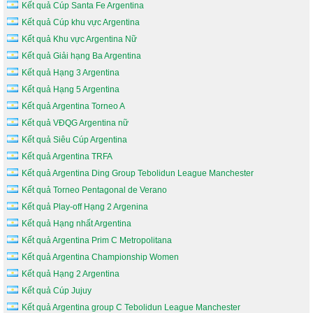
Kết quả Cúp Santa Fe Argentina
Kết quả Cúp khu vực Argentina
Kết quả Khu vực Argentina Nữ
Kết quả Giải hạng Ba Argentina
Kết quả Hạng 3 Argentina
Kết quả Hạng 5 Argentina
Kết quả Argentina Torneo A
Kết quả VĐQG Argentina nữ
Kết quả Siêu Cúp Argentina
Kết quả Argentina TRFA
Kết quả Argentina Ding Group Tebolidun League Manchester
Kết quả Torneo Pentagonal de Verano
Kết quả Play-off Hạng 2 Argenina
Kết quả Hạng nhất Argentina
Kết quả Argentina Prim C Metropolitana
Kết quả Argentina Championship Women
Kết quả Hạng 2 Argentina
Kết quả Cúp Jujuy
Kết quả Argentina group C Tebolidun League Manchester