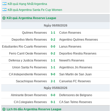
Kết quả Hạng Nhất Argentina
Kết quả Argentina Santa Fe Cup Women
Kết quả Argentina Reserve League
Ngày 06/08/2026
Quilmes Reserves
1-1
Colon Reserves
Deportivo Merlo Reserves
0-2
Argentino Quilmes Reserves
Estudiantes Rio Cuarto Reserves
0-0
Lanus Reserves
Ferro Carril Oeste Reserves
0-2
Deportivo Riestra Reserves
Defensa y Justicia Reserves
1-1
Newell's Reserves
Union Santa Fe Reserves
1-1
Argentinos Jrs Reserves
CA Independiente Reserves
9-0
San Martin de San Juan
Reserves
Sacachispas Reserves
2-1
Canuelas FC Reserves
Ngày 05/08/2026
Almirante Brown Reserves
0-0
Defensores de Belgrano
Reserves
CA Colegiales Reserves
0-1
CA San Telmo Reserves
Lịch thi đấu Argentina Reserve League