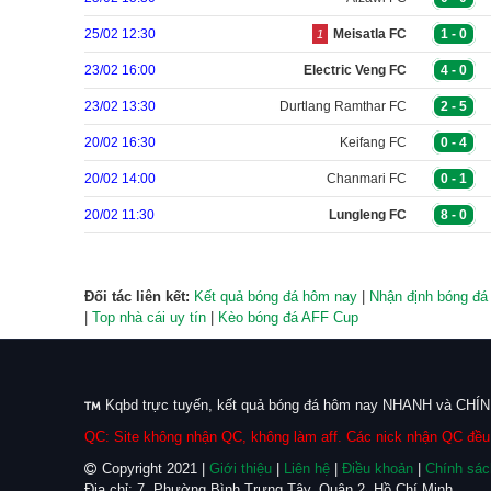
25/02 12:30
Meisatla FC
1
-
0
1
23/02 16:00
Electric Veng FC
4
-
0
23/02 13:30
Durtlang Ramthar FC
2
-
5
20/02 16:30
Keifang FC
0
-
4
20/02 14:00
Chanmari FC
0
-
1
20/02 11:30
Lungleng FC
8
-
0
Đối tác liên kết:
Kết quả bóng đá hôm nay
|
Nhận định bóng đá
|
Top nhà cái uy tín
|
Kèo bóng đá AFF Cup
Kqbd trực tuyến, kết quả bóng đá hôm nay NHANH và CHÍNH
QC: Site không nhận QC, không làm aff. Các nick nhận QC đều 
Copyright 2021 |
Giới thiệu
|
Liên hệ
|
Điều khoản
|
Chính sác
Địa chỉ: 7, Phường Bình Trưng Tây, Quận 2, Hồ Chí Minh