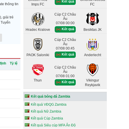
Kết quả
te thông tin
Imps FC
FC
Cúp C2 Châu
 giải trẻ
Âu
i Tuyển
07/08 00:00
Kết quả
Hradec Kralove
Besiktas JK
Cúp C2 Châu
Âu
07/08 00:45
Kết quả
PAOK Saloniki
Anderlecht
định
Tỷ lệ
Cúp C2 Châu
Âu
07/08 01:00
Thun
Vikingur
Kết quả
Reykjavik
Kết quả bóng đá Zambia
Kết quả VĐQG Zambia
Kết quả Nữ Zambia
Kết quả Cúp Zambia
Kết quả Siêu cúp MFA Ấn Độ