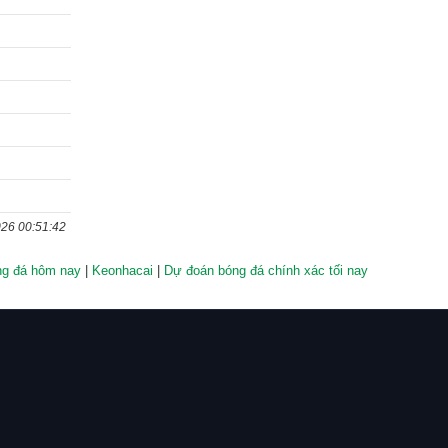
026 00:51:42
ng đá hôm nay
|
Keonhacai
|
Dự đoán bóng đá chính xác tối nay