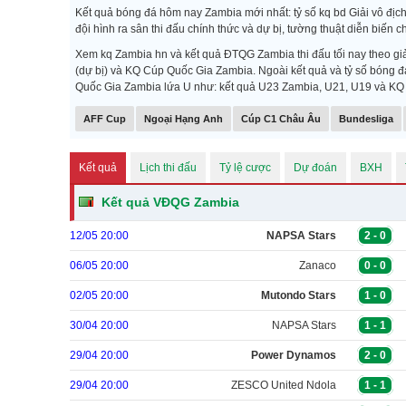
Kết quả bóng đá hôm nay Zambia mới nhất: tỷ số kq bd Giải vô địch q
đội hình ra sân thi đấu chính thức và dự bị, tường thuật diễn biến 
Xem kq Zambia hn và kết quả ĐTQG Zambia thi đấu tối nay theo giả
(dự bị) và KQ Cúp Quốc Gia Zambia. Ngoài kết quả và tỷ số bón
Quốc Gia Zambia lứa U như: kết quả U23 Zambia, U21, U19 và KQ
AFF Cup
Ngoại Hạng Anh
Cúp C1 Châu Âu
Bundesliga
Kết quả
Lịch thi đấu
Tỷ lệ cược
Dự đoán
BXH
Kết quả VĐQG Zambia
12/05 20:00
NAPSA Stars
2
-
0
06/05 20:00
Zanaco
0
-
0
02/05 20:00
Mutondo Stars
1
-
0
30/04 20:00
NAPSA Stars
1
-
1
29/04 20:00
Power Dynamos
2
-
0
29/04 20:00
ZESCO United Ndola
1
-
1