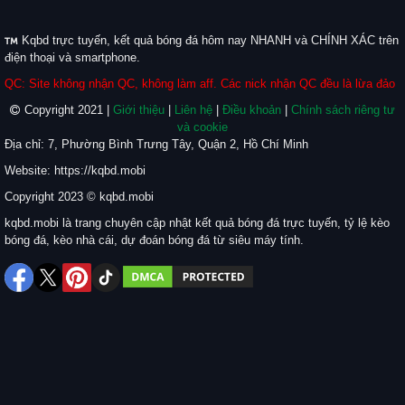
Kqbd trực tuyến, kết quả bóng đá hôm nay NHANH và CHÍNH XÁC trên
điện thoại và smartphone.
QC: Site không nhận QC, không làm aff. Các nick nhận QC đều là lừa đảo
Copyright 2021 |
Giới thiệu
|
Liên hệ
|
Điều khoản
|
Chính sách riêng tư
và cookie
Địa chỉ: 7, Phường Bình Trưng Tây, Quận 2, Hồ Chí Minh
Website: https://kqbd.mobi
Copyright 2023 © kqbd.mobi
kqbd.mobi là trang chuyên cập nhật kết quả bóng đá trực tuyến, tỷ lệ kèo
bóng đá, kèo nhà cái, dự đoán bóng đá từ siêu máy tính.