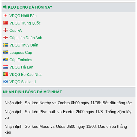
KÈO BÓNG ĐÁ HÔM NAY
VĐQG Nhật Bản
VĐQG Trung Quốc
Cúp FA
Cúp Liên Đoàn Anh
VĐQG Thụy Điển
Leagues Cup
Cúp Emirates
VĐQG Hà Lan
VĐQG Bồ Đào Nha
VĐQG Scotland
NHẬN ĐỊNH BÓNG ĐÁ MỚI NHẤT
Nhận định, Soi kèo Norrby vs Orebro 0h00 ngày 11/08: Bắt đầu tăng tốc
Nhận định, Soi kèo Plymouth vs Exeter 2h00 ngày 11/8: Thắng đậm lấy
vé
Nhận định, Soi kèo Moss vs Odds 0h00 ngày 11/08: Đảo chiều thắng
kèo