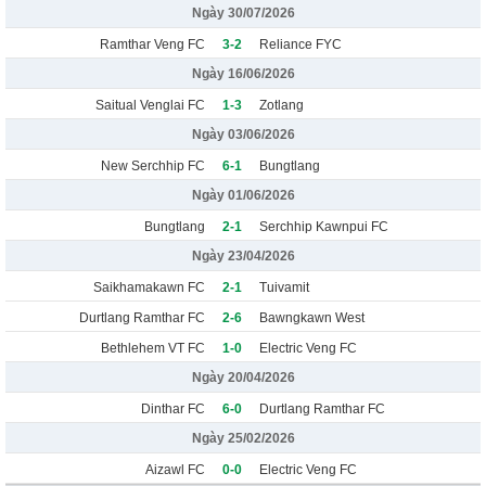
Ngày 30/07/2026
Ramthar Veng FC
3-2
Reliance FYC
Ngày 16/06/2026
Saitual Venglai FC
1-3
Zotlang
Ngày 03/06/2026
New Serchhip FC
6-1
Bungtlang
Ngày 01/06/2026
Bungtlang
2-1
Serchhip Kawnpui FC
Ngày 23/04/2026
Saikhamakawn FC
2-1
Tuivamit
Durtlang Ramthar FC
2-6
Bawngkawn West
Bethlehem VT FC
1-0
Electric Veng FC
Ngày 20/04/2026
Dinthar FC
6-0
Durtlang Ramthar FC
Ngày 25/02/2026
Aizawl FC
0-0
Electric Veng FC