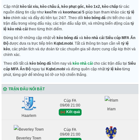
Cập nhật
kèo tài xỉu, kèo châu á, kèo phạt góc, kèo 1x2, kèo chấp
từ các
nguồn đáng tin cậy như
keo7m
và
keonhacai 5
giúp bạn tham khảo các
tỷ lệ
kèo
chính xác và đầy đủ liên tục 24/7. Theo dõi
kèo bóng đá
chi tiết cho các
trận đấu trong vòng đấu này, các trận đấu sắp tới, và những biến động của
tỷ
lệ kèo nhà cái
theo từng thời điểm.
Đừng bỏ lỡ những cập nhật về
kèo bóng đá
và
kèo nhà cái
Siêu cúp MFA Ấn
Độ
được đưa ra trực tiếp trên
Kqbd.mobi
. Tất cả thông tin bạn cần về
tỷ lệ
kèo
, các phân tích và dự đoán từ các chuyên gia sẽ được cung cấp kịp thời và
chính xác.
Theo dõi tất cả
kèo bóng đá
hôm nay và
kèo nhà cái
cho các trận đấu tại
Siêu
cúp MFA Ấn Độ
ngay tại
Kqbd.mobi
và đừng quên cập nhật
tỷ lệ kèo
từng
phút, từng giờ để không bỏ lỡ cơ hội chiến thắng.
TRẬN ĐẤU NỔI BẬT
Cúp FA
09/08 21:00
Irlam
Kết quả
Haarlem
Cúp FA
09/08 21:00
Beverley Town