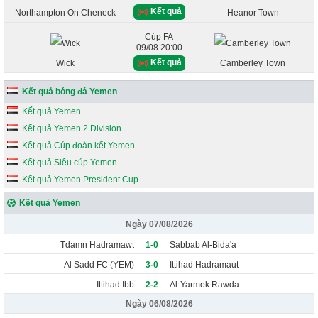
Kết quả
Northampton On Cheneck
Heanor Town
Cúp FA
09/08 20:00
Kết quả
Wick
Camberley Town
Kết quả bóng đá Yemen
Kết quả Yemen
Kết quả Yemen 2 Division
Kết quả Cúp đoàn kết Yemen
Kết quả Siêu cúp Yemen
Kết quả Yemen President Cup
Kết quả Yemen
Ngày 07/08/2026
Tdamn Hadramawt
1-0
Sabbab Al-Bida'a
Al Sadd FC (YEM)
3-0
Ittihad Hadramaut
Ittihad Ibb
2-2
Al-Yarmok Rawda
Ngày 06/08/2026