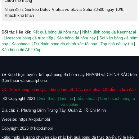
chưa thể thắng
Nhận định, Soi kèo Botev Vratsa vs Slavia Sofia 23h00 ngày 10/8:
Khách khó khăn
Đối tác liên kết:
Kết quả bóng đá hôm nay
|
Nhận định bóng đá Keonhacai
|
Livescore bóng đá trực tiếp
|
Kèo bóng đá hôm nay
|
Soi kèo bóng đá hôm
nay
|
Keonhacai
|
Dự đoán bóng đá chính xác tối nay
|
Top nhà cái uy tín
|
Kèo bóng đá AFF Cup
Kqbd trực tuyến, kết quả bóng đá hôm nay NHANH và CHÍNH XÁC trên
điện thoại và smartphone.
QC: Site không nhận QC, không làm aff. Các nick nhận QC đều là lừa đảo
Copyright 2021 |
Giới thiệu
|
Liên hệ
|
Điều khoản
|
Chính sách riêng tư
và cookie
Địa chỉ: 7, Phường Bình Trưng Tây, Quận 2, Hồ Chí Minh
Website: https://kqbd.mobi
Copyright 2023 © kqbd.mobi
kqbd.mobi là trang chuyên cập nhật kết quả bóng đá trực tuyến, tỷ lệ kèo