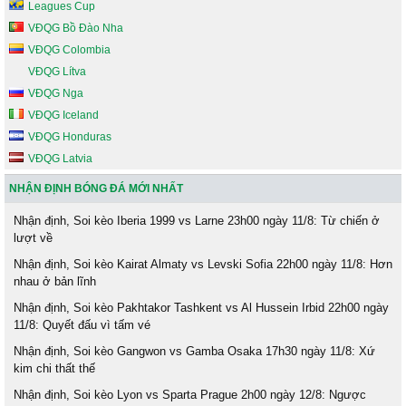
Leagues Cup
VĐQG Bồ Đào Nha
VĐQG Colombia
VĐQG Lítva
VĐQG Nga
VĐQG Iceland
VĐQG Honduras
VĐQG Latvia
NHẬN ĐỊNH BÓNG ĐÁ MỚI NHẤT
Nhận định, Soi kèo Iberia 1999 vs Larne 23h00 ngày 11/8: Từ chiến ở
lượt về
Nhận định, Soi kèo Kairat Almaty vs Levski Sofia 22h00 ngày 11/8: Hơn
nhau ở bản lĩnh
Nhận định, Soi kèo Pakhtakor Tashkent vs Al Hussein Irbid 22h00 ngày
11/8: Quyết đấu vì tấm vé
Nhận định, Soi kèo Gangwon vs Gamba Osaka 17h30 ngày 11/8: Xứ
kim chi thất thế
Nhận định, Soi kèo Lyon vs Sparta Prague 2h00 ngày 12/8: Ngược