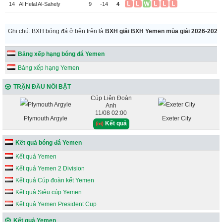
14
Al Helal Al-Sahely
9
-14
4
Ghi chú: BXH bóng đá ở bên trên là
BXH giải BXH Yemen mùa giải 2026-2027
Bảng xếp hạng bóng đá Yemen
Bảng xếp hạng Yemen
TRẬN ĐẤU NỔI BẬT
Cúp Liên Đoàn
Anh
11/08 02:00
Plymouth Argyle
Exeter City
Kết quả
Kết quả bóng đá Yemen
Kết quả Yemen
Kết quả Yemen 2 Division
Kết quả Cúp đoàn kết Yemen
Kết quả Siêu cúp Yemen
Kết quả Yemen President Cup
Kết quả Yemen