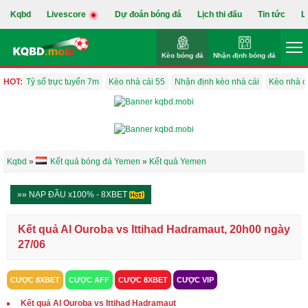
Kqbd
Livescore
Dự đoán bóng đá
Lịch thi đấu
Tin tức
L
Kèo bóng đá
Nhận định bóng đá
HOT:
Tỷ số trực tuyến 7m
Kèo nhà cái 55
Nhận định kèo nhà cái
Kèo nhà c
Kqbd
»
Kết quả bóng đá Yemen
»
Kết quả Yemen
»» NẠP ĐẦU x100% - 8XBET
Kết quả Al Ouroba vs Ittihad Hadramaut, 20h00 ngày
27/06
CƯỢC 8XBET
CƯỢC AFF
CƯỢC 8XBET
CƯỢC VIP
Kết quả Al Ouroba vs Ittihad Hadramaut