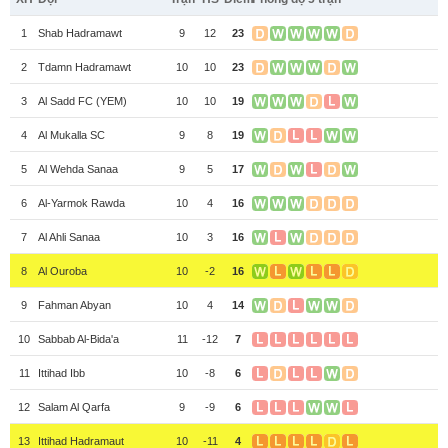
1
Shab Hadramawt
9
12
23
2
Tdamn Hadramawt
10
10
23
3
Al Sadd FC (YEM)
10
10
19
4
Al Mukalla SC
9
8
19
5
Al Wehda Sanaa
9
5
17
6
Al-Yarmok Rawda
10
4
16
7
Al Ahli Sanaa
10
3
16
8
Al Ouroba
10
-2
16
9
Fahman Abyan
10
4
14
10
Sabbab Al-Bida'a
11
-12
7
11
Ittihad Ibb
10
-8
6
12
Salam Al Qarfa
9
-9
6
13
Ittihad Hadramaut
10
-11
4