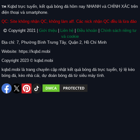
Kqbd trực tuyến, kết quả bóng đá hôm nay NHANH và CHÍNH XÁC trên
điện thoại và smartphone.
QC: Site không nhận QC, không làm aff. Các nick nhận QC đều là lừa đảo
Copyright 2021 |
Giới thiệu
|
Liên hệ
|
Điều khoản
|
Chính sách riêng tư
và cookie
Địa chỉ: 7, Phường Bình Trưng Tây, Quận 2, Hồ Chí Minh
Website: https://kqbd.mobi
Copyright 2023 © kqbd.mobi
kqbd.mobi là trang chuyên cập nhật kết quả bóng đá trực tuyến, tỷ lệ kèo
bóng đá, kèo nhà cái, dự đoán bóng đá từ siêu máy tính.