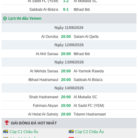
Al Sadd FC (YEM)
1-2
Al Mukalla SC
Sabbab Al-Bida'a
0-1
Ittihad Ibb
Lịch thi đấu Yemen
Ngày 11/08/2026
Al Ouroba
20:00
Salam Al Qarfa
Ngày 12/08/2026
Al Ahli Sanaa
20:00
Ittihad Ibb
Ngày 13/08/2026
Al Wehda Sanaa
20:00
Al-Yarmok Rawda
Ittihad Hadramaut
20:00
Sabbab Al-Bida'a
Ngày 14/08/2026
Shab Hadramawt
20:00
Al Mukalla SC
Fahman Abyan
20:00
Al Sadd FC (YEM)
Al Helal Al-Sahely
20:00
Tdamn Hadramawt
GIẢI BÓNG ĐÁ HOT NHẤT
Cúp C1 Châu Âu
Cúp C2 Châu Âu