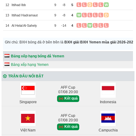
12
Ittihad Ibb
9
-8
5
13
Ittihad Hadramaut
9
-8
4
14
Al Helal Al-Sahely
9
-14
4
Ghi chú: BXH bóng đá ở bên trên là
BXH giải BXH Yemen mùa giải 2026-2027
Bảng xếp hạng bóng đá Yemen
Bảng xếp hạng Yemen
TRẬN ĐẤU NỔI BẬT
AFF Cup
07/08 20:00
Kết quả
Singapore
Indonesia
AFF Cup
07/08 20:00
Kết quả
Việt Nam
Campuchia