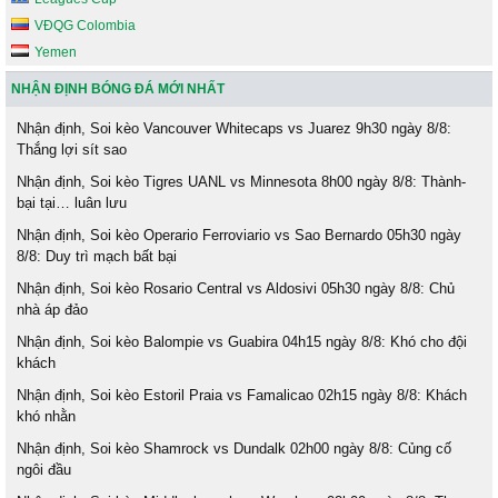
VĐQG Colombia
Yemen
NHẬN ĐỊNH BÓNG ĐÁ MỚI NHẤT
Nhận định, Soi kèo Vancouver Whitecaps vs Juarez 9h30 ngày 8/8:
Thắng lợi sít sao
Nhận định, Soi kèo Tigres UANL vs Minnesota 8h00 ngày 8/8: Thành-
bại tại… luân lưu
Nhận định, Soi kèo Operario Ferroviario vs Sao Bernardo 05h30 ngày
8/8: Duy trì mạch bất bại
Nhận định, Soi kèo Rosario Central vs Aldosivi 05h30 ngày 8/8: Chủ
nhà áp đảo
Nhận định, Soi kèo Balompie vs Guabira 04h15 ngày 8/8: Khó cho đội
khách
Nhận định, Soi kèo Estoril Praia vs Famalicao 02h15 ngày 8/8: Khách
khó nhằn
Nhận định, Soi kèo Shamrock vs Dundalk 02h00 ngày 8/8: Củng cố
ngôi đầu