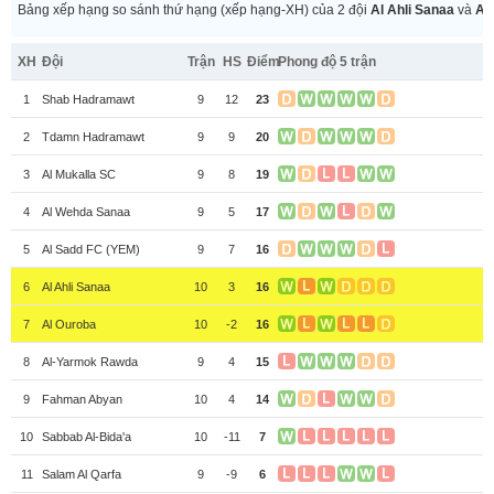
Bảng xếp hạng so sánh thứ hạng (xếp hạng-XH) của 2 đội
Al Ahli Sanaa
và
Al
XH
Đội
Trận
HS
Điểm
Phong độ 5 trận
1
Shab Hadramawt
9
12
23
2
Tdamn Hadramawt
9
9
20
3
Al Mukalla SC
9
8
19
4
Al Wehda Sanaa
9
5
17
5
Al Sadd FC (YEM)
9
7
16
6
Al Ahli Sanaa
10
3
16
7
Al Ouroba
10
-2
16
8
Al-Yarmok Rawda
9
4
15
9
Fahman Abyan
10
4
14
10
Sabbab Al-Bida'a
10
-11
7
11
Salam Al Qarfa
9
-9
6