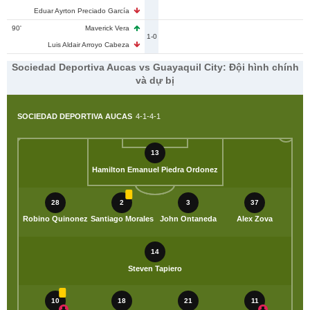
Eduar Ayrton Preciado García
90'
Maverick Vera
1-0
Luis Aldair Arroyo Cabeza
Sociedad Deportiva Aucas vs Guayaquil City: Đội hình chính
và dự bị
SOCIEDAD DEPORTIVA AUCAS
4-1-4-1
13
Hamilton Emanuel Piedra Ordonez
28
2
3
37
Robino Quinonez
Santiago Morales
John Ontaneda
Alex Zova
14
Steven Tapiero
10
18
21
11