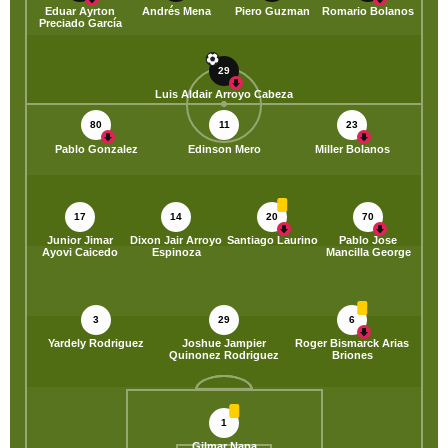
Eduar Ayrton
Andrés Mena
Piero Guzman
Romario Bolanos
Preciado García
29
Luis Aldair Arroyo Cabeza
80
11
23
Pablo Gonzalez
Edinson Mero
Miller Bolanos
17
14
20
70
Junior Jimar
Dixon Jair Arroyo
Santiago Laurino
Pablo Jose
Ayovi Caicedo
Espinoza
Mancilla George
3
29
6
Yardely Rodriguez
Joshue Jampier
Roger Bismarck Arias
Quinonez Rodriguez
Briones
1
Gilmar Napa