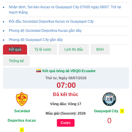
Nhận định, Soi kèo Aucas vs Guayaquil City 07h00 ngày 08/07: Trở lại
mạch thắng
Đối đầu Sociedad Deportiva Aucas vs Guayaquil City
Phong độ Sociedad Deportiva Aucas gần đây
Phong độ Guayaquil City gần đây
Kết quả
Tỷ lệ cược
Lịch thi đấu
BXH
Thống kê
Kết quả bóng đá VĐQG Ecuador
Thứ tư, Ngày 08/07/2026
07:00
Đã kết thúc
Vòng đấu: Vòng 17
Sociedad
Guayaquil City
3
Mùa giải (Season): 2026
0
Deportiva Aucas
Cược
2