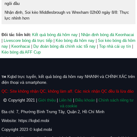
ngôi đầu
Nhận định, Soi kèo Middlesbrough vs Wrexham 02h00 ngày 8/8: Thực
lực nhỉnh hơn
Đối tác liên kết:
Kết quả bóng đá hôm nay
|
Nhận định bóng đá Keonhacai
|
Livescore bóng đá trực tiếp
|
Kèo bóng đá hôm nay
|
Soi kèo bóng đá hôm
nay
|
Keonhacai
|
Dự đoán bóng đá chính xác tối nay
|
Top nhà cái uy tín
|
Kèo bóng đá AFF Cup
Kqbd trực tuyến, kết quả bóng đá hôm nay NHANH và CHÍNH XÁC trên
điện thoại và smartphone.
QC: Site không nhận QC, không làm aff. Các nick nhận QC đều là lừa đảo
Copyright 2021 |
Giới thiệu
|
Liên hệ
|
Điều khoản
|
Chính sách riêng tư
và cookie
Địa chỉ: 7, Phường Bình Trưng Tây, Quận 2, Hồ Chí Minh
Website: https://kqbd.mobi
Copyright 2023 © kqbd.mobi