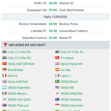
Delfin SC
04:00
Orense SC
Guayaquil City
07:00
Club Sport Emelec
Ngày 11/08/2026
Tecnico Universitario
02:00
Mushuc Runa
Libertad FC
04:30
Universidad Catolica
Deportivo Cuenca
07:00
Manta FC
GIẢI BÓNG ĐÁ HOT NHẤT
Cúp C1 Châu Âu
Cúp C2 Châu Âu
Cúp C3 Châu Âu
V-League
Hạng nhất Việt Nam
Ngoại Hạng Anh
Bundesliga
La Liga
Serie A
Ligue 1
Hạng nhất Anh
VĐQG Brazil
VĐQG Argentina
VĐQG Mỹ
VĐQG Mexico
VĐQG Nhật Bản
VĐQG Hàn Quốc
VĐQG Australia
VĐQG Thái Lan
VĐQG Indonesia