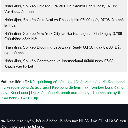
Nhận định, Soi kèo Chicago Fire vs Club Necaxa 07h30 ngày 07/08:
Vượt qua ám ảnh
Nhận định, Soi kèo Cruz Azul vs Philadelphia 07h00 ngày 07/08: Xa nhà
là thua
Nhận định, Soi kèo New York City vs Santos Laguna 06h30 ngày 07/08:
Chủ thắng cách biệt
Nhận định, Soi kèo Blooming vs Always Ready 06h30 ngày 07/08: Bắt
nạt chủ nhà
Nhận định, Soi kèo Corinthians vs Internacional 06h00 ngày 07/08:
Khách vào tứ kết
Đối tác liên kết:
Kết quả bóng đá hôm nay
|
Nhận định bóng đá Keonhacai
|
Livescore bóng đá trực tiếp
|
Kèo bóng đá hôm nay
|
Soi kèo bóng đá hôm
nay
|
Keonhacai
|
Dự đoán bóng đá chính xác tối nay
|
Top nhà cái uy tín
|
Kèo bóng đá AFF Cup
Kqbd trực tuyến, kết quả bóng đá hôm nay NHANH và CHÍNH XÁC trên
điện thoại và smartphone.