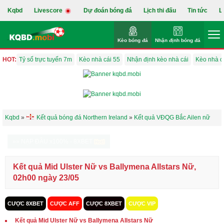
Kqbd
Livescore
Dự đoán bóng đá
Lịch thi đấu
Tin tức
L
Kèo bóng đá
Nhận định bóng đá
HOT:
Tỷ số trực tuyến 7m
Kèo nhà cái 55
Nhận định kèo nhà cái
Kèo nhà c
Kqbd
»
Kết quả bóng đá Northern Ireland
»
Kết quả VĐQG Bắc Ailen nữ
»» NẠP ĐẦU x100% - 8XBET
Kết quả Mid Ulster Nữ vs Ballymena Allstars Nữ,
02h00 ngày 23/05
CƯỢC 8XBET
CƯỢC AFF
CƯỢC 8XBET
CƯỢC VIP
Kết quả Mid Ulster Nữ vs Ballymena Allstars Nữ