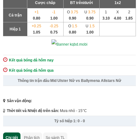
Cược chấp
BT trên/dưới
1x2
+
1
-
1
O
3.75
U
3.75
1
X
2
Cả trận
0.80
1.00
0.90
0.90
3.10
4.00
1.85
+
0.25
-
0.25
O
1.5
U
1.5
Hiệp 1
1.05
0.75
0.80
1.00
Kết quả bóng đá hôm nay
Kết quả bóng đá hôm qua
Thông tin trận đấu Mid Ulster Nữ vs Ballymena Allstars Nữ
Sân vận động:
Thời tiết và Nhiệt độ trên sân:
Mưa nhỏ - 15°C
Tỷ số hiệp 1:
0
-
0
Chi tiết
Phân tích
So sánh TL