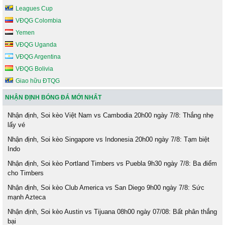
Leagues Cup
VĐQG Colombia
Yemen
VĐQG Uganda
VĐQG Argentina
VĐQG Bolivia
Giao hữu ĐTQG
NHẬN ĐỊNH BÓNG ĐÁ MỚI NHẤT
Nhận định, Soi kèo Việt Nam vs Cambodia 20h00 ngày 7/8: Thắng nhẹ
lấy vé
Nhận định, Soi kèo Singapore vs Indonesia 20h00 ngày 7/8: Tạm biệt
Indo
Nhận định, Soi kèo Portland Timbers vs Puebla 9h30 ngày 7/8: Ba điểm
cho Timbers
Nhận định, Soi kèo Club America vs San Diego 9h00 ngày 7/8: Sức
mạnh Azteca
Nhận định, Soi kèo Austin vs Tijuana 08h00 ngày 07/08: Bất phân thắng
bại