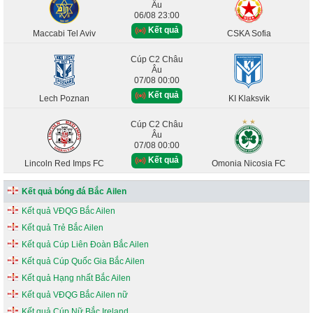
Âu
06/08 23:00
Kết quả
Maccabi Tel Aviv
CSKA Sofia
Cúp C2 Châu
Âu
07/08 00:00
Kết quả
Lech Poznan
KI Klaksvik
Cúp C2 Châu
Âu
07/08 00:00
Kết quả
Lincoln Red Imps FC
Omonia Nicosia FC
Kết quả bóng đá Bắc Ailen
Kết quả VĐQG Bắc Ailen
Kết quả Trẻ Bắc Ailen
Kết quả Cúp Liên Đoàn Bắc Ailen
Kết quả Cúp Quốc Gia Bắc Ailen
Kết quả Hạng nhất Bắc Ailen
Kết quả VĐQG Bắc Ailen nữ
Kết quả Cúp Nữ Bắc Ireland