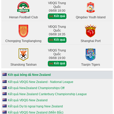
VĐQG Trung
Quốc
09/08 18:00
Kết quả
Henan Football Club
Qingdao Youth Island
VĐQG Trung
Quốc
09/08 18:35
Kết quả
Chongqing Tonglianglong
Shanghai Port
VĐQG Trung
Quốc
09/08 19:00
Kết quả
Shandong Taishan
Tianjin Tigers
Kết quả bóng đá New Zealand
Kết quả VĐQG New Zealand - National League
Kết quả NewZealand Championships Off
Kết quả New Zealand Canterbury Championship League
Kết quả VĐQG New Zealand
Kết quả Dự bị ngoại hạng New Zealand
Kết quả VĐQG New Zealand (Miền Bắc)