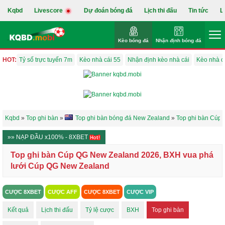
Kqbd
Livescore
Dự đoán bóng đá
Lịch thi đấu
Tin tức
L
Kèo bóng đá
Nhận định bóng đá
HOT:
Tỷ số trực tuyến 7m
Kèo nhà cái 55
Nhận định kèo nhà cái
Kèo nhà c
Kqbd
»
Top ghi bàn
»
Top ghi bàn bóng đá New Zealand
»
Top ghi bàn Cúp
»» NẠP ĐẦU x100% - 8XBET
Top ghi bàn Cúp QG New Zealand 2026, BXH vua phá
lưới Cúp QG New Zealand
CƯỢC 8XBET
CƯỢC AFF
CƯỢC 8XBET
CƯỢC VIP
Kết quả
Lịch thi đấu
Tỷ lệ cược
BXH
Top ghi bàn