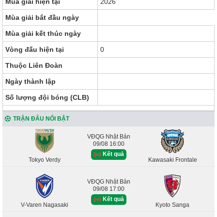
Mùa giải hiện tại
2026
Mùa giải bắt đầu ngày
Mùa giải kết thúc ngày
Vòng đấu hiện tại
0
Thuộc Liên Đoàn
Ngày thành lập
Số lượng đội bóng (CLB)
TRẬN ĐẤU NỔI BẬT
VĐQG Nhật Bản
09/08 16:00
Kết quả
Tokyo Verdy
Kawasaki Frontale
VĐQG Nhật Bản
09/08 17:00
Kết quả
V-Varen Nagasaki
Kyoto Sanga