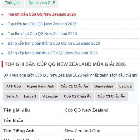
Thống kê
Danh sách CLB
Top ghi bàn Cúp QG New Zealand 2026
Top kiến tạo Cúp QG New Zealand 2026
Top thẻ phạt Cúp QG New Zealand 2026
Bảng xếp hạng bàn thắng Cúp QG New Zealand 2026
Bảng xếp hạng bàn thua Cúp QG New Zealand 2026
TOP GHI BÀN CÚP QG NEW ZEALAND MÙA GIẢI 2026
BXH vua phá lưới Cúp QG New Zealand 2026 mới nhất: danh sách cầu thủ ghi bà
AFF Cup
Ngoại Hạng Anh
Cúp C1 Châu Âu
Bundesliga
La Liga
Serie A
Ligue 1
V-League
Cúp C2 Châu Âu
Cúp C3 Châu Âu
Tên giải đấu
Cúp QG New Zealand
Tên khác
Tên Tiếng Anh
New Zealand Cup