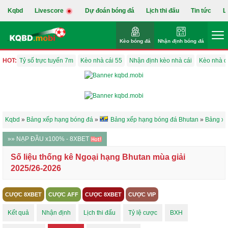
Kqbd
Livescore
Dự đoán bóng đá
Lịch thi đấu
Tin tức
L
Kèo bóng đá
Nhận định bóng đá
HOT:
Tỷ số trực tuyến 7m
Kèo nhà cái 55
Nhận định kèo nhà cái
Kèo nhà c
Kqbd
»
Bảng xếp hạng bóng đá
»
Bảng xếp hạng bóng đá Bhutan
»
Bảng xế
»» NẠP ĐẦU x100% - 8XBET
Số liệu thống kê Ngoại hạng Bhutan mùa giải
2025/26-2026
CƯỢC 8XBET
CƯỢC AFF
CƯỢC 8XBET
CƯỢC VIP
Kết quả
Nhận định
Lịch thi đấu
Tỷ lệ cược
BXH