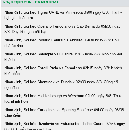
NHẬN ĐỊNH BÓNG ĐÁ MỚI NHẤT
Nhận định, Soi kèo Tigres UANL vs Minnesota 8h00 ngày 8/8: Thành-
bại tại… luân lưu
Nhận định, Soi kèo Operario Ferroviario vs Sao Bernardo 05h30 ngày
8/8: Duy trì mạch bất bại
Nhận định, Soi kèo Rosario Central vs Aldosivi 05h30 ngày 8/8: Chủ
nhà áp đảo
Nhận định, Soi kèo Balompie vs Guabira 04h15 ngày 8/8: Khó cho đội
khách
Nhận định, Soi kèo Estoril Praia vs Famalicao 02h15 ngày 8/8: Khách
khó nhằn
Nhận định, Soi kèo Shamrock vs Dundalk 02h00 ngày 8/8: Củng cố
ngôi đầu
Nhận định, Soi kèo Middlesbrough vs Wrexham 02h00 ngày 8/8: Thực
lực nhỉnh hơn
Nhận định, Soi kèo Cartagines vs Sporting San Jose 09h00 ngày 08/08:
Chia điểm
Nhận định, Soi kèo Rivadavia vs Estudiantes de Rio Cuarto 07h45 ngày
08/08: Chiến thắng cách biệt