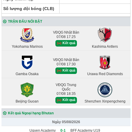
Số lượng đội bóng (CLB)
TRẬN ĐẤU NỔI BẬT
VĐQG Nhật Bản
07/08 17:25
Kết quả
Yokohama Marinos
Kashima Antlers
VĐQG Nhật Bản
07/08 17:30
Kết quả
Gamba Osaka
Urawa Red Diamonds
VĐQG Trung
Quốc
07/08 18:35
Kết quả
Beijing Guoan
Shenzhen Xinpengcheng
Kết quả Ngoại hạng Bhutan
Ngày 05/08/2026
Ugyen Academy
0-1
BFF Academy U19