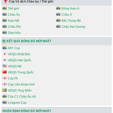
Cúp Vô địch Châu lục / Thế giới
Thế giới
Đông Nam Á
Châu Âu
Châu Á
Nam Mỹ
Bắc-Trung Mỹ
Châu Phi
Châu Đại Dương
Giao hữu
KẾT QUẢ BÓNG ĐÁ MỚI NHẤT
AFF Cup
VĐQG Nhật Bản
VĐQG Hàn Quốc
VĐQG Mỹ
VĐQG Trung Quốc
Cúp FA
Cúp Liên Đoàn Anh
VĐQG Thụy Điển
Cúp C1 Châu Âu nữ
Leagues Cup
NHẬN ĐỊNH BÓNG ĐÁ MỚI NHẤT