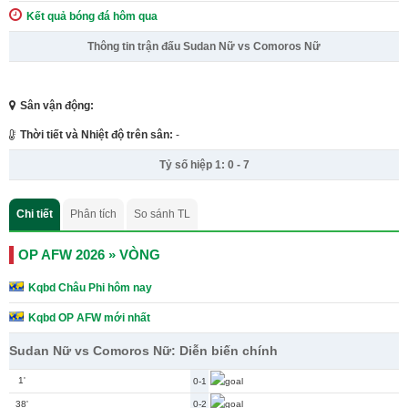
Kết quả bóng đá hôm qua
Thông tin trận đấu Sudan Nữ vs Comoros Nữ
Sân vận động:
Thời tiết và Nhiệt độ trên sân:
-
Tỷ số hiệp 1:
0
-
7
Chi tiết
Phân tích
So sánh TL
OP AFW 2026 » VÒNG
Kqbd Châu Phi hôm nay
Kqbd OP AFW mới nhất
Sudan Nữ vs Comoros Nữ: Diễn biến chính
1'
0-1
38'
0-2