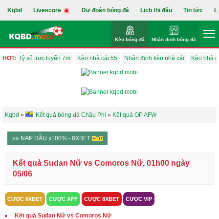
Kqbd
Livescore
Dự đoán bóng đá
Lịch thi đấu
Tin tức
L
Kèo bóng đá
Nhận định bóng đá
HOT:
Tỷ số trực tuyến 7m
Kèo nhà cái 55
Nhận định kèo nhà cái
Kèo nhà c
Kqbd
»
Kết quả bóng đá Châu Phi
»
Kết quả OP AFW
»» NẠP ĐẦU x100% - 8XBET
Kết quả Sudan Nữ vs Comoros Nữ, 01h00 ngày
05/06
CƯỢC 8XBET
CƯỢC AFF
CƯỢC 8XBET
CƯỢC VIP
Kết quả Sudan Nữ vs Comoros Nữ