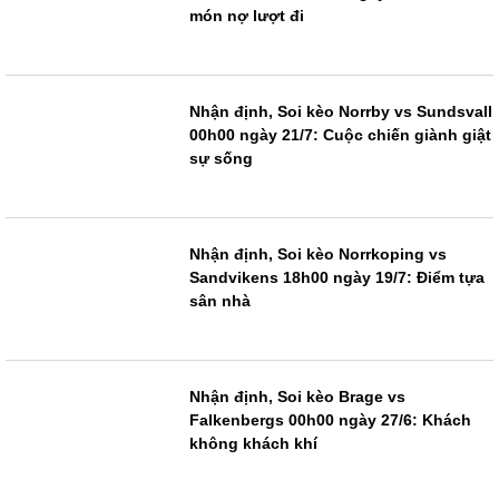
món nợ lượt đi
Nhận định, Soi kèo Norrby vs Sundsvall
00h00 ngày 21/7: Cuộc chiến giành giật
sự sống
Nhận định, Soi kèo Norrkoping vs
Sandvikens 18h00 ngày 19/7: Điểm tựa
sân nhà
Nhận định, Soi kèo Brage vs
Falkenbergs 00h00 ngày 27/6: Khách
không khách khí