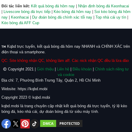
Đối tác liên kết:
Kết quả bóng đá hôm nay
|
Nhận định bóng đá Keonhacai
|
Livescore bóng đá trực tiếp
|
Kèo bóng đá hôm nay
|
Soi kèo bóng đá hôm
nay
|
Keonhacai
|
Dự đoán bóng đá chính xác tối nay
|
Top nhà cái uy tín
|
Kèo bóng đá AFF Cup
Kqbd trực tuyến, kết quả bóng đá hôm nay NHANH và CHÍNH XÁC trên
điện thoại và smartphone.
QC: Site không nhận QC, không làm aff. Các nick nhận QC đều là lừa đảo
Copyright 2021 |
Giới thiệu
|
Liên hệ
|
Điều khoản
|
Chính sách riêng tư
và cookie
Địa chỉ: 7, Phường Bình Trưng Tây, Quận 2, Hồ Chí Minh
Website: https://kqbd.mobi
Copyright 2023 © kqbd.mobi
kqbd.mobi là trang chuyên cập nhật kết quả bóng đá trực tuyến, tỷ lệ kèo
bóng đá, kèo nhà cái, dự đoán bóng đá từ siêu máy tính.