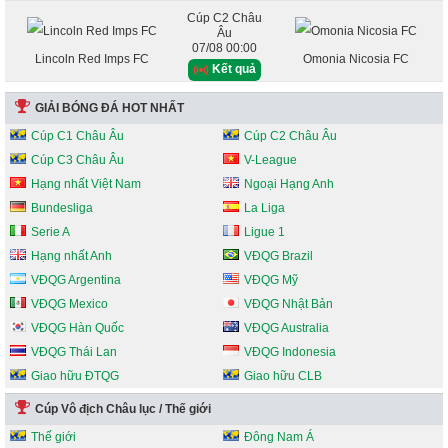
Cúp C2 Châu
Âu
07/08 00:00
Lincoln Red Imps FC
Omonia Nicosia FC
Kết quả
GIẢI BÓNG ĐÁ HOT NHẤT
Cúp C1 Châu Âu
Cúp C2 Châu Âu
Cúp C3 Châu Âu
V-League
Hạng nhất Việt Nam
Ngoại Hạng Anh
Bundesliga
La Liga
Serie A
Ligue 1
Hạng nhất Anh
VĐQG Brazil
VĐQG Argentina
VĐQG Mỹ
VĐQG Mexico
VĐQG Nhật Bản
VĐQG Hàn Quốc
VĐQG Australia
VĐQG Thái Lan
VĐQG Indonesia
Giao hữu ĐTQG
Giao hữu CLB
Cúp Vô địch Châu lục / Thế giới
Thế giới
Đông Nam Á