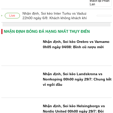
Nhận định, Soi kèo Inter Turku vs Vaduz
Live
22h00 ngày 6/8: Khách không khách khí
NHẬN ĐỊNH BÓNG ĐÁ HẠNG NHẤT THỤY ĐIỂN
Nhận định, Soi kèo Orebro vs Varnamo
0h05 ngày 04/08: Bình cũ rượu mới
Nhận định, Soi kèo Landskrona vs
Norrkoping 00h00 ngày 29/7: Chung kết
vì ngôi đầu
Nhận định, Soi kèo Helsingborgs vs
Nordic United 00h00 ngày 29/7: Đòi