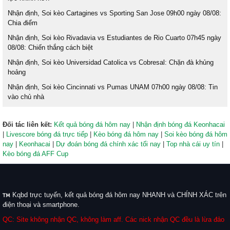
Nhận định, Soi kèo Cartagines vs Sporting San Jose 09h00 ngày 08/08:
Chia điểm
Nhận định, Soi kèo Rivadavia vs Estudiantes de Rio Cuarto 07h45 ngày
08/08: Chiến thắng cách biệt
Nhận định, Soi kèo Universidad Catolica vs Cobresal: Chặn đà khủng
hoảng
Nhận định, Soi kèo Cincinnati vs Pumas UNAM 07h00 ngày 08/08: Tin
vào chủ nhà
Đối tác liên kết:
Kết quả bóng đá hôm nay
|
Nhận định bóng đá Keonhacai
|
Livescore bóng đá trực tiếp
|
Kèo bóng đá hôm nay
|
Soi kèo bóng đá hôm
nay
|
Keonhacai
|
Dự đoán bóng đá chính xác tối nay
|
Top nhà cái uy tín
|
Kèo bóng đá AFF Cup
Kqbd trực tuyến, kết quả bóng đá hôm nay NHANH và CHÍNH XÁC trên
điện thoại và smartphone.
QC: Site không nhận QC, không làm aff. Các nick nhận QC đều là lừa đảo