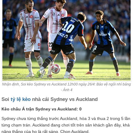
Nhận định, Soi kèo Sydney vs Auckland 12h00 ngày 26/4: Bảo vệ ngôi nhì bảng
- Ảnh 4
Soi
tỷ lệ kèo
nhà cái Sydney vs Auckland
Kèo châu Á trận Sydney vs Auckland: 0
Sydney chưa từng thắng trước Auckland, hòa 3 và thua 2 trong 5 lần
từng chạm trán. Auckland đang chơi tốt trên sân khách gần đây, khả
năng thắng của họ là rất sáng. Chọn Auckland.