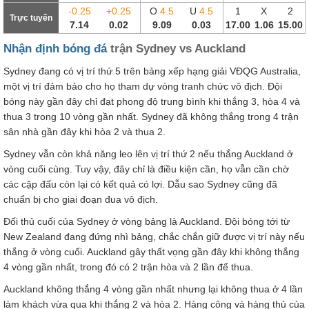
-
0.25
+
0.25
O
4.5
U
4.5
1
X
2
Trực tuyến
7.14
0.02
9.09
0.03
17.00
1.06
15.00
Nhận định bóng đá
trận Sydney vs Auckland
Sydney đang có vị trí thứ 5 trên bảng xếp hạng giải VĐQG Australia,
một vị trí đảm bảo cho họ tham dự vòng tranh chức vô địch. Đội
bóng này gần đây chỉ đạt phong độ trung bình khi thắng 3, hòa 4 và
thua 3 trong 10 vòng gần nhất. Sydney đã không thắng trong 4 trận
sân nhà gần đây khi hòa 2 và thua 2.
Sydney vẫn còn khả năng leo lên vị trí thứ 2 nếu thắng Auckland ở
vòng cuối cùng. Tuy vậy, đây chỉ là điều kiện cần, họ vẫn cần chờ
các cặp đấu còn lại có kết quả có lợi. Dẫu sao Sydney cũng đã
chuẩn bị cho giai đoạn đua vô địch.
Đối thủ cuối của Sydney ở vòng bảng là Auckland. Đội bóng tới từ
New Zealand đang đứng nhì bảng, chắc chắn giữ được vị trí này nếu
thắng ở vòng cuối. Auckland gây thất vọng gần đây khi không thắng
4 vòng gần nhất, trong đó có 2 trận hòa và 2 lần để thua.
Auckland không thắng 4 vòng gần nhất nhưng lại không thua ở 4 lần
làm khách vừa qua khi thắng 2 và hòa 2. Hàng công và hàng thủ của