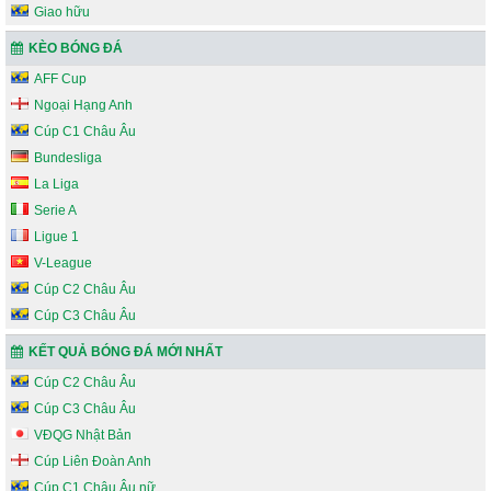
Giao hữu
KÈO BÓNG ĐÁ
AFF Cup
Ngoại Hạng Anh
Cúp C1 Châu Âu
Bundesliga
La Liga
Serie A
Ligue 1
V-League
Cúp C2 Châu Âu
Cúp C3 Châu Âu
KẾT QUẢ BÓNG ĐÁ MỚI NHẤT
Cúp C2 Châu Âu
Cúp C3 Châu Âu
VĐQG Nhật Bản
Cúp Liên Đoàn Anh
Cúp C1 Châu Âu nữ