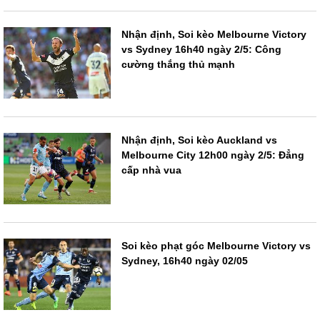
Nhận định, Soi kèo Melbourne Victory
vs Sydney 16h40 ngày 2/5: Công
cường thắng thủ mạnh
Nhận định, Soi kèo Auckland vs
Melbourne City 12h00 ngày 2/5: Đẳng
cấp nhà vua
Soi kèo phạt góc Melbourne Victory vs
Sydney, 16h40 ngày 02/05