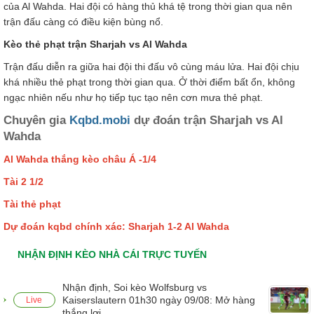
của Al Wahda. Hai đội có hàng thủ khá tệ trong thời gian qua nên
trận đấu càng có điều kiện bùng nổ.
Kèo thẻ phạt trận Sharjah vs Al Wahda
Trận đấu diễn ra giữa hai đội thi đấu vô cùng máu lửa. Hai đội chịu
khá nhiều thẻ phạt trong thời gian qua. Ở thời điểm bất ổn, không
ngạc nhiên nếu như họ tiếp tục tạo nên cơn mưa thẻ phạt.
Chuyên gia
Kqbd.mobi
dự đoán trận Sharjah vs Al
Wahda
Al Wahda thắng kèo châu Á -1/4
Tài 2 1/2
Tài thẻ phạt
Dự đoán kqbd chính xác: Sharjah 1-2 Al Wahda
NHẬN ĐỊNH KÈO NHÀ CÁI TRỰC TUYẾN
Nhận định, Soi kèo Wolfsburg vs
Kaiserslautern 01h30 ngày 09/08: Mở hàng
Live
thắng lợi