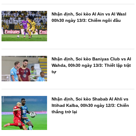
Nhận định, Soi kèo Al Ain vs Al Wasl
00h30 ngày 13/3: Chiếm ngôi đầu
Nhận định, Soi kèo Baniyas Club vs Al
Wahda, 00h30 ngày 13/3: Thiết lập trật
tự
Nhận định, Soi kèo Shabab Al Ahli vs
Ittihad Kalba, 00h30 ngày 12/3: Chiến
thắng trở lại