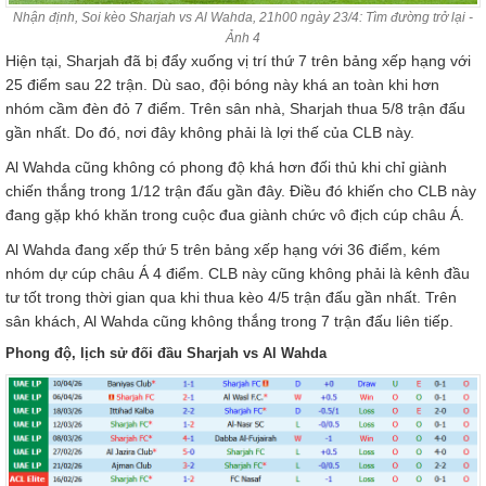
Nhận định, Soi kèo Sharjah vs Al Wahda, 21h00 ngày 23/4: Tìm đường trở lại -
Ảnh 4
Hiện tại, Sharjah đã bị đẩy xuống vị trí thứ 7 trên bảng xếp hạng với
25 điểm sau 22 trận. Dù sao, đội bóng này khá an toàn khi hơn
nhóm cầm đèn đỏ 7 điểm. Trên sân nhà, Sharjah thua 5/8 trận đấu
gần nhất. Do đó, nơi đây không phải là lợi thế của CLB này.
Al Wahda cũng không có phong độ khá hơn đối thủ khi chỉ giành
chiến thắng trong 1/12 trận đấu gần đây. Điều đó khiến cho CLB này
đang gặp khó khăn trong cuộc đua giành chức vô địch cúp châu Á.
Al Wahda đang xếp thứ 5 trên bảng xếp hạng với 36 điểm, kém
nhóm dự cúp châu Á 4 điểm. CLB này cũng không phải là kênh đầu
tư tốt trong thời gian qua khi thua kèo 4/5 trận đấu gần nhất. Trên
sân khách, Al Wahda cũng không thắng trong 7 trận đấu liên tiếp.
Phong độ, lịch sử đối đầu Sharjah vs Al Wahda