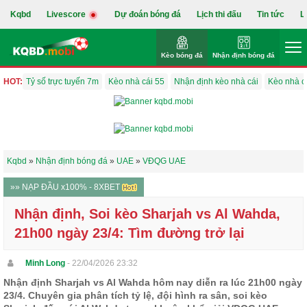
Kqbd
Livescore
Dự đoán bóng đá
Lịch thi đấu
Tin tức
L
Kèo bóng đá
Nhận định bóng đá
HOT:
Tỷ số trực tuyến 7m
Kèo nhà cái 55
Nhận định kèo nhà cái
Kèo nhà c
Kqbd
»
Nhận định bóng đá
»
UAE
»
VĐQG UAE
»» NẠP ĐẦU x100% - 8XBET
Nhận định, Soi kèo Sharjah vs Al Wahda,
21h00 ngày 23/4: Tìm đường trở lại
Minh Long
- 22/04/2026 23:32
Nhận định Sharjah vs Al Wahda hôm nay diễn ra lúc 21h00 ngày
23/4. Chuyên gia phân tích tỷ lệ, đội hình ra sân, soi kèo