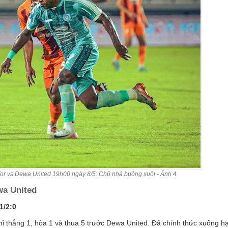
or vs Dewa United 19h00 ngày 8/5: Chủ nhà buông xuôi - Ảnh 4
wa United
1/2:0
hỉ thắng 1, hòa 1 và thua 5 trước Dewa United. Đã chính thức xuống 