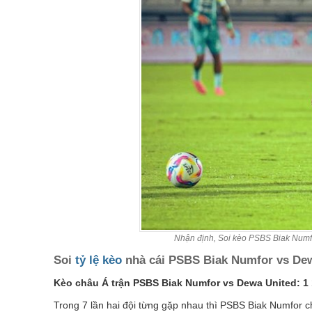
Nhận định, Soi kèo PSBS Biak Numf
Soi
tỷ lệ kèo
nhà cái PSBS Biak Numfor vs De
Kèo châu Á trận PSBS Biak Numfor vs Dewa United: 1 
Trong 7 lần hai đội từng gặp nhau thì PSBS Biak Numfor c