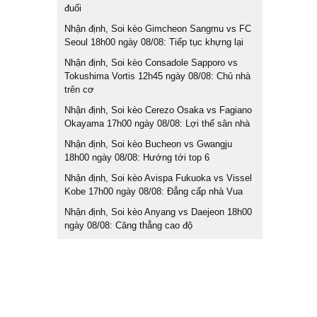
đuối
Nhận định, Soi kèo Gimcheon Sangmu vs FC
Seoul 18h00 ngày 08/08: Tiếp tục khựng lại
Nhận định, Soi kèo Consadole Sapporo vs
Tokushima Vortis 12h45 ngày 08/08: Chủ nhà
trên cơ
Nhận định, Soi kèo Cerezo Osaka vs Fagiano
Okayama 17h00 ngày 08/08: Lợi thế sân nhà
Nhận định, Soi kèo Bucheon vs Gwangju
18h00 ngày 08/08: Hướng tới top 6
Nhận định, Soi kèo Avispa Fukuoka vs Vissel
Kobe 17h00 ngày 08/08: Đẳng cấp nhà Vua
Nhận định, Soi kèo Anyang vs Daejeon 18h00
ngày 08/08: Căng thẳng cao độ