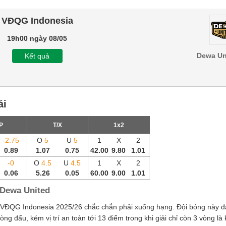
VĐQG Indonesia
19h00 ngày 08/05
Dewa Un
Kết quả
ái
P
T/X
1x2
-
2.75
O
5
U
5
1
X
2
0.89
1.07
0.75
42.00
9.80
1.01
-
0
O
4.5
U
4.5
1
X
2
0.06
5.26
0.05
60.00
9.00
1.01
 Dewa United
ải VĐQG Indonesia 2025/26 chắc chắn phải xuống hạng. Đội bóng này 
g đấu, kém vị trí an toàn tới 13 điểm trong khi giải chỉ còn 3 vòng là k