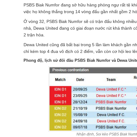
PSBS Biak Numfor đang sở hữu hàng phòng ngự rất tệ khi nh
việc họ không thắng trong 14 vòng đấu gần nhất gồm 2 hò
Ở vòng 32, PSBS Biak Numfor sẽ có trận đấu không nhiều 
nhà, Dewa United đang có giai đoạn nước rút khá thành cô
2 trận hòa.
Dewa United cũng đã bất bại trong 5 lần làm khách gần nh
chỉ kém top 4 đua vô địch có 2 điểm, vẫn còn cơ hội leo lên 
Phong độ, lịch sử đối đầu PSBS Biak Numfor và Dewa Unit
Nhận định, Soi kèo PSBS Biak Numf