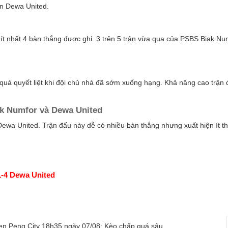
ọn Dewa United.
ó ít nhất 4 bàn thắng được ghi. 3 trên 5 trận vừa qua của PSBS Biak N
uá quyết liệt khi đội chủ nhà đã sớm xuống hạng. Khả năng cao trận 
k Numfor và Dewa United
wa United. Trận đấu này dễ có nhiều bàn thắng nhưng xuất hiện ít th
1-4 Dewa United
en Peng City 18h35 ngày 07/08: Kèo chấp quá sâu