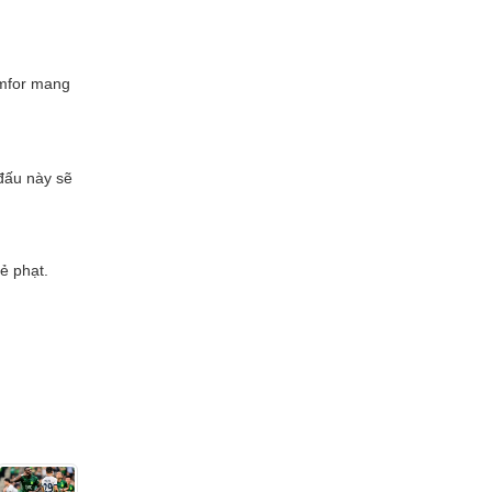
umfor mang
đấu này sẽ
ẻ phạt.