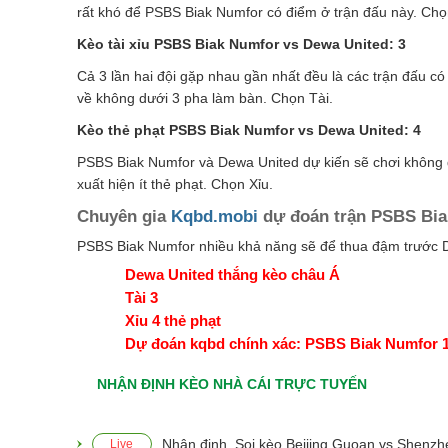
rất khó để PSBS Biak Numfor có điểm ở trận đấu này. Ch
Kèo tài xỉu PSBS Biak Numfor vs Dewa United: 3
Cả 3 lần hai đội gặp nhau gần nhất đều là các trận đấu c
về không dưới 3 pha làm bàn. Chọn Tài.
Kèo thẻ phạt PSBS Biak Numfor vs Dewa United: 4
PSBS Biak Numfor và Dewa United dự kiến sẽ chơi không q
xuất hiện ít thẻ phạt. Chọn Xỉu.
Chuyên gia
Kqbd.mobi
dự đoán trận PSBS Bia
PSBS Biak Numfor nhiều khả năng sẽ để thua đậm trước De
Dewa United thắng kèo châu Á
Tài 3
Xỉu 4 thẻ phạt
Dự đoán kqbd chính xác: PSBS Biak Numfor 
NHẬN ĐỊNH KÈO NHÀ CÁI TRỰC TUYẾN
Nhận định, Soi kèo Beijing Guoan vs Shenzh
Live