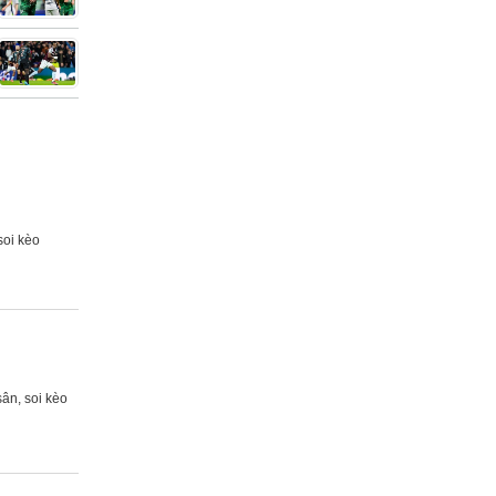
soi kèo
ân, soi kèo