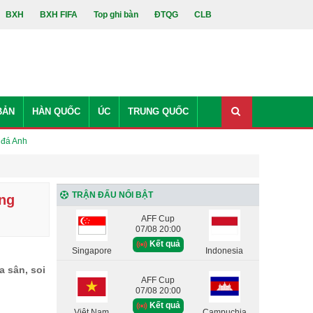
BXH
BXH FIFA
Top ghi bàn
ĐTQG
CLB
BẢN
HÀN QUỐC
ÚC
TRUNG QUỐC
 đá Anh
TRẬN ĐẤU NỔI BẬT
ông
AFF Cup
07/08 20:00
Kết quả
Singapore
Indonesia
a sân, soi
AFF Cup
07/08 20:00
Kết quả
Việt Nam
Campuchia