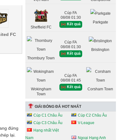
Cúp FA
08/08 01:30
Parkgate
Kết quả
Sheffield FC
ited FC
Cúp FA
08/08 01:30
Brislington
Kết quả
Thornbury Town
Cúp FA
08/08 01:45
Kết quả
Wokingham
Corsham Town
Town
GIẢI BÓNG ĐÁ HOT NHẤT
Cúp C1 Châu Âu
Cúp C2 Châu Âu
Cúp C3 Châu Âu
V-League
đang đứng
Hạng nhất Việt
hép lại.
Nam
Ngoại Hạng Anh